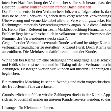
intensiver Nachforschung der Verbraucher stellte sich heraus, dass d
Lesetipp:
Klarna: Nutzer konnten fremde Daten einsehen
Das Problem entsteht den Verbraucherschützern zufolge dadurch, das
dass sie bei der Überweisung neben dem vorgesehenen Verwendungszw
Überweisung und vermerkte dabei alle drei Verwendungszwecke. Eine 
Rechnungsnummer als Verwendungszweck angab. Alle diese Änderungen
Dr. Heiko Fürst, Referent im Team Marktbeobachtung Finanzmarkt d
Problem liegt hier wahrscheinlich in vollautomatisierten Prozessen
Nummer des Verwendungszwecks stützt“.
Gegenüber der Verbraucherzentrale Bundesverband bestätigte Klarna ei
verbraucherfreundlicher zu gestalten“, kritisiert Fürst. Doch Klar
auszuführen. Die Mehrkosten dafür bezahlt dann der Kunde.
Wir haben bei Klarna um eine Stellungnahme angefragt. Diese schic
und Kritik sehr ernst nehmen und im Dialog mit dem Verbrauchersch
Zahlungen. Deswegen weisen wir Kunden auf unseren Rechnungen da
begleichen.
Ein manuelles Matching ist sehr aufwändig und nicht vorgeschrieben –
der Betroffenen Fälle zu erfassen.
Grundsätzlich empfehlen wir die Zahlungen direkt in der Klarna Ap
sich im Problemfall immer an unseren Kundenservice wenden, so dass
Lösungen für Kleinunternehmen.