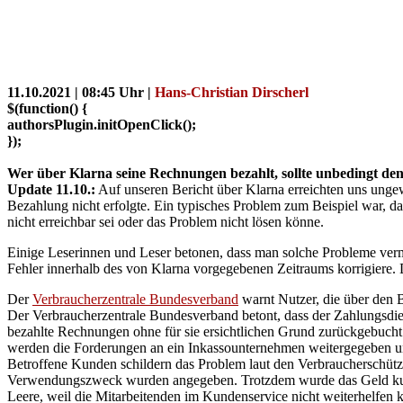
Leserzuschriften
– PC-
WELT
11.10.2021 | 08:45 Uhr |
Hans-Christian Dirscherl
$(function() {
authorsPlugin.initOpenClick();
});
Wer über Klarna seine Rechnungen bezahlt, sollte unbedingt d
Update 11.10.:
Auf unseren Bericht über Klarna erreichten uns unge
Bezahlung nicht erfolgte. Ein typisches Problem zum Beispiel war, 
nicht erreichbar sei oder das Problem nicht lösen könne.
Einige Leserinnen und Leser betonen, dass man solche Probleme v
Fehler innerhalb des von Klarna vorgegebenen Zeitraums korrigiere
Der
Verbraucherzentrale Bundesverband
warnt Nutzer, die über den 
Der Verbraucherzentrale Bundesverband betont, dass der Zahlungsdien
bezahlte Rechnungen ohne für sie ersichtlichen Grund zurückgebuc
werden die Forderungen an ein Inkassounternehmen weitergegeben und
Betroffene Kunden schildern das Problem laut den Verbraucherschü
Verwendungszweck wurden angegeben. Trotzdem wurde das Geld kurz 
Leere, weil die Mitarbeitenden im Kundenservice nicht weiterhelfen k