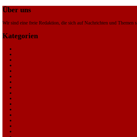
Über uns
Wir sind eine freie Redaktion, die sich auf Nachrichten und Themen spe
Kategorien
Allgemein
Amtsgericht
Arbeitsgericht
Finanzgericht
Generalstaatsanwaltschaft
Landesarbeitsgericht
Landessozialgericht
Landesverfassungsgericht
Landgericht
Nachrichten
Oberlandesgericht
Oberverwaltungsgericht
Sonstige
Sozialgericht
Staatsanwaltschaft
Themen
Verwaltungsgericht