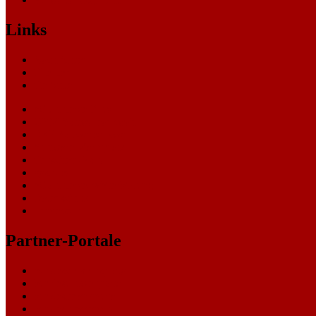
Links
Nachrichten
Themen
Gerichte
eCommerce Blog
CRM Softwareauswahl
ERP Softwareauswahl
Software Marktplatz
Gutschein-Portal
gastroecho
eCommerce-Weiterbildung
Datenschutz
Impressum
Partner-Portale
bundesverkehrsportal
bundesumweltportal
bundesfinanzportal
bundespresseportal