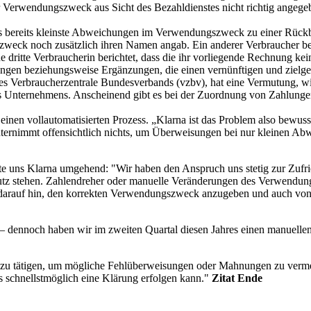
er Verwendungszweck aus Sicht des Bezahldienstes nicht richtig angege
s bereits kleinste Abweichungen im Verwendungszweck zu einer Rückbu
eck noch zusätzlich ihren Namen angab. Ein anderer Verbraucher beg
dritte Verbraucherin berichtet, dass die ihr vorliegende Rechnung k
 beziehungsweise Ergänzungen, die einen vernünftigen und zielgerich
es Verbraucherzentrale Bundesverbands (vzbv), hat eine Vermutung, 
 des Unternehmens. Anscheinend gibt es bei der Zuordnung von Zahlunge
nen vollautomatisierten Prozess. „Klarna ist das Problem also bewusst
na unternimmt offensichtlich nichts, um Überweisungen bei nur kleinen
kte uns Klarna umgehend: "Wir haben den Anspruch uns stetig zur Zuf
utz stehen. Zahlendreher oder manuelle Veränderungen des Verwendun
rauf hin, den korrekten Verwendungszweck anzugeben und auch von 
 dennoch haben wir im zweiten Quartal diesen Jahres einen manuellen A
p zu tätigen, um mögliche Fehlüberweisungen oder Mahnungen zu verme
 schnellstmöglich eine Klärung erfolgen kann."
Zitat Ende