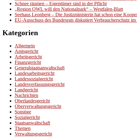
Schnee räumen – Eigentümer sind in der Pflicht
„Region OWL will den Nationalpark“ – Westfalen-Blatt
Seehaus Leonberg – Die Justizministerin hat schon eine Kooper
EU-Ausschuss des Bundesrats diskutiert Verbraucherschutz im 
Kategorien
Allgemein
Amtsgericht
Arbeitsgericht
Finanzgericht
Generalstaatsanwaltschaft
Landesarbeitsgericht
Landessozialgericht
Landesverfassungsgericht
Landgericht
Nachrichten
Oberlandesgericht
Oberverwaltungsgericht
Sonstige
Sozialgericht
Staatsanwaltschaft
Themen
Verwaltungsgericht