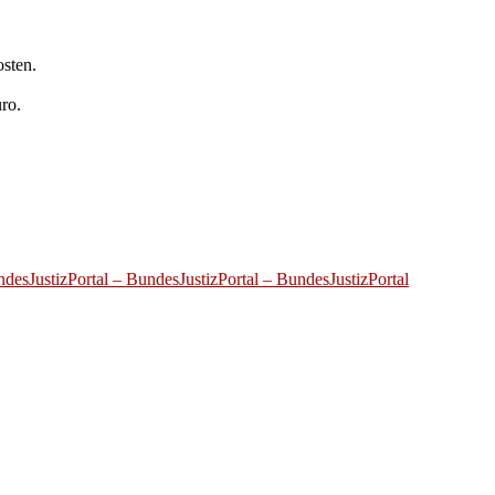
osten.
ro.
ndesJustizPortal – BundesJustizPortal – BundesJustizPortal