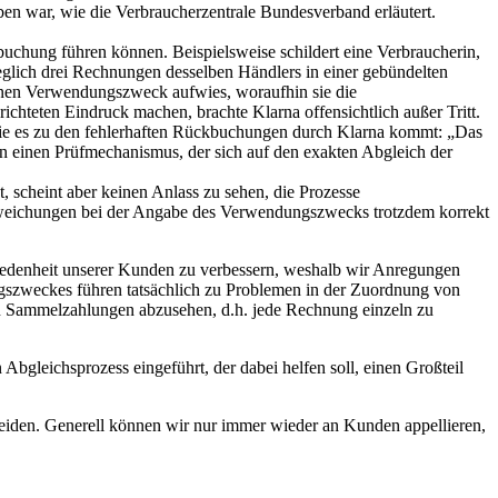
ben war, wie die Verbraucherzentrale Bundesverband erläutert.
chung führen können. Beispielsweise schildert eine Verbraucherin,
lich drei Rechnungen desselben Händlers in einer gebündelten
einen Verwendungszweck aufwies, woraufhin sie die
teten Eindruck machen, brachte Klarna offensichtlich außer Tritt.
wie es zu den fehlerhaften Rückbuchungen durch Klarna kommt: „Das
n einen Prüfmechanismus, der sich auf den exakten Abgleich der
, scheint aber keinen Anlass zu sehen, die Prozesse
 Abweichungen bei der Angabe des Verwendungszwecks trotzdem korrekt
riedenheit unserer Kunden zu verbessern, weshalb wir Anregungen
gszweckes führen tatsächlich zu Problemen in der Zuordnung von
Sammelzahlungen abzusehen, d.h. jede Rechnung einzeln zu
bgleichsprozess eingeführt, der dabei helfen soll, einen Großteil
iden. Generell können wir nur immer wieder an Kunden appellieren,