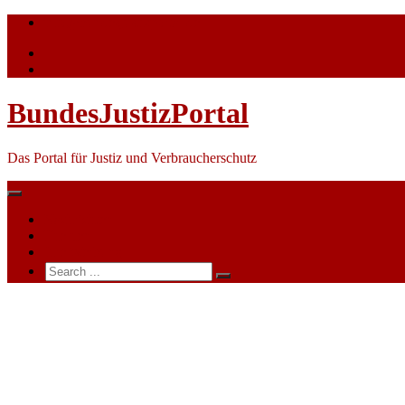
Skip
info@bundesjustizportal.de
to
content
BundesJustizPortal
Das Portal für Justiz und Verbraucherschutz
Nachrichten
Themen
Ihre Werbung
Search
for:
Verbraucherschutzkritik
an
Klarna:
Viele