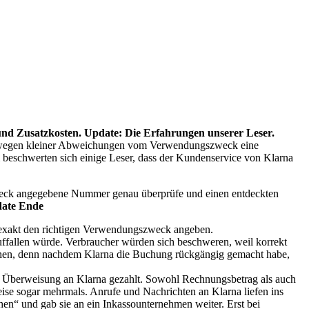
nd Zusatzkosten. Update: Die Erfahrungen unserer Leser.
dass wegen kleiner Abweichungen vom Verwendungszweck eine
 beschwerten sich einige Leser, dass der Kundenservice von Klarna
weck angegebene Nummer genau überprüfe und einen entdeckten
ate Ende
t exakt den richtigen Verwendungszweck angeben.
uffallen würde. Verbraucher würden sich beschweren, weil korrekt
ehen, denn nachdem Klarna die Buchung rückgängig gemacht habe,
 Überweisung an Klarna gezahlt. Sowohl Rechnungsbetrag als auch
e sogar mehrmals. Anrufe und Nachrichten an Klarna liefen ins
hen“ und gab sie an ein Inkassounternehmen weiter. Erst bei