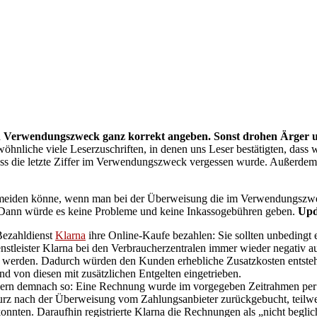
en Verwendungszweck ganz korrekt angeben. Sonst drohen Ärger u
wöhnliche viele Leserzuschriften, in denen uns Leser bestätigten, 
dass die letzte Ziffer im Verwendungszweck vergessen wurde. Außerdem
ermeiden könne, wenn man bei der Überweisung die im Verwendungsz
. Dann würde es keine Probleme und keine Inkassogebühren geben.
Upd
Bezahldienst
Klarna
ihre Online-Kaufe bezahlen: Sie sollten unbeding
stleister Klarna bei den Verbraucherzentralen immer wieder negativ a
ht werden. Dadurch würden den Kunden erhebliche Zusatzkosten entst
 von diesen mit zusätzlichen Entgelten eingetrieben.
tzern demnach so: Eine Rechnung wurde im vorgegeben Zeitrahmen per
nach der Überweisung vom Zahlungsanbieter zurückgebucht, teilweis
onnten. Daraufhin registrierte Klarna die Rechnungen als „nicht beglic