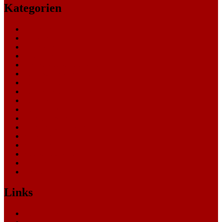
Kategorien
Allgemein
Amtsgericht
Arbeitsgericht
Finanzgericht
Generalstaatsanwaltschaft
Landesarbeitsgericht
Landessozialgericht
Landesverfassungsgericht
Landgericht
Nachrichten
Oberlandesgericht
Oberverwaltungsgericht
Sonstige
Sozialgericht
Staatsanwaltschaft
Themen
Verwaltungsgericht
Links
Nachrichten