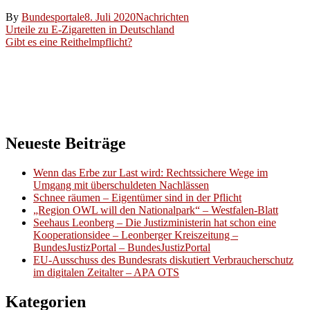
By
Bundesportale
8. Juli 2020
Nachrichten
Beitragsnavigation
Urteile zu E-Zigaretten in Deutschland
Gibt es eine Reithelmpflicht?
Neueste Beiträge
Wenn das Erbe zur Last wird: Rechtssichere Wege im
Umgang mit überschuldeten Nachlässen
Schnee räumen – Eigentümer sind in der Pflicht
„Region OWL will den Nationalpark“ – Westfalen-Blatt
Seehaus Leonberg – Die Justizministerin hat schon eine
Kooperationsidee – Leonberger Kreiszeitung –
BundesJustizPortal – BundesJustizPortal
EU-Ausschuss des Bundesrats diskutiert Verbraucherschutz
im digitalen Zeitalter – APA OTS
Kategorien