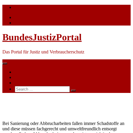
Skip
info@bundesjustizportal.de
to
content
BundesJustizPortal
Das Portal für Justiz und Verbraucherschutz
Nachrichten
Themen
Ihre Werbung
Search
for:
Schadstoffentsorgung
Bau
Bei Sanierung oder Abbrucharbeiten fallen immer Schadstoffe an
und diese müssen fachgerecht und umweltfreundlich entsorgt