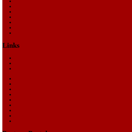
Oberlandesgericht
Oberverwaltungsgericht
Sonstige
Sozialgericht
Staatsanwaltschaft
Themen
Verwaltungsgericht
Links
Nachrichten
Themen
Gerichte
eCommerce Blog
CRM Softwareauswahl
ERP Softwareauswahl
Software Marktplatz
Gutschein-Portal
gastroecho
eCommerce-Weiterbildung
Datenschutz
Impressum