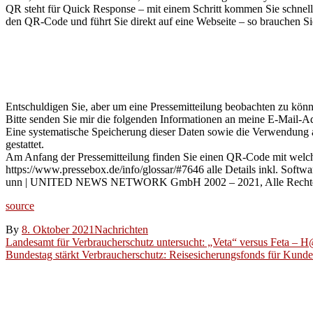
QR steht für Quick Response – mit einem Schritt kommen Sie schnell a
den QR-Code und führt Sie direkt auf eine Webseite – so brauchen Sie
Entschuldigen Sie, aber um eine Pressemitteilung beobachten zu könn
Bitte senden Sie mir die folgenden Informationen an meine E-Mail-Ad
Eine systematische Speicherung dieser Daten sowie die Verwendu
gestattet.
Am Anfang der Pressemitteilung finden Sie einen QR-Code mit welchem
https://www.pressebox.de/info/glossar/#7646 alle Details inkl. Sof
unn | UNITED NEWS NETWORK GmbH 2002 – 2021, Alle Rechte 
source
By
8. Oktober 2021
Nachrichten
Beitragsnavigation
Landesamt für Verbraucherschutz untersucht: „Veta“ versus Feta – 
Bundestag stärkt Verbraucherschutz: Reisesicherungsfonds für Kun