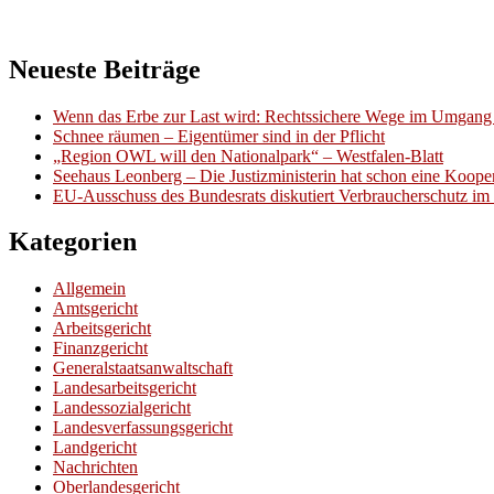
Neueste Beiträge
Wenn das Erbe zur Last wird: Rechtssichere Wege im Umgang 
Schnee räumen – Eigentümer sind in der Pflicht
„Region OWL will den Nationalpark“ – Westfalen-Blatt
Seehaus Leonberg – Die Justizministerin hat schon eine Kooper
EU-Ausschuss des Bundesrats diskutiert Verbraucherschutz im 
Kategorien
Allgemein
Amtsgericht
Arbeitsgericht
Finanzgericht
Generalstaatsanwaltschaft
Landesarbeitsgericht
Landessozialgericht
Landesverfassungsgericht
Landgericht
Nachrichten
Oberlandesgericht