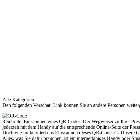
Digitalisierung,
bessere
Infrastruktur
und
stärkeren
Verbraucherschutz,
Initiative
D21 eV,
Pressemitteilung
–
PresseBox
Alle Kategorien
Den folgenden Vorschau-Link können Sie an andere Personen weiterg
3 Schritte: Einscannen eines QR-Codes: Der Wegweiser zu Ihrer Press
jederzeit mit dem Handy auf die entsprechende Online-Seite der Pr
Doch wie funktioniert das Einscannen dieses QR-Codes? – Unsere Graf
Alles, was Sie dafür brauchen, ist ein internetfähiges Handy oder 