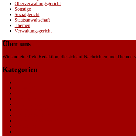
Oberverwaltungsgericht
Sonstige
Sozialgericht
Staatsanwaltschaft
Themen
Verwaltungsgericht
Über uns
Wir sind eine freie Redaktion, die sich auf Nachrichten und Themen spe
Kategorien
Allgemein
Amtsgericht
Arbeitsgericht
Finanzgericht
Generalstaatsanwaltschaft
Landesarbeitsgericht
Landessozialgericht
Landesverfassungsgericht
Landgericht
Nachrichten