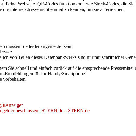
uf eine Webseite. QR-Codes funktionieren wie Strich-Codes, die Sie be
 die Internetadresse nicht einmal zu kennen, um sie zu erreichen.
en müssen Sie leider angemeldet sein.
resse:
ng auch von Teilen dieses Datenbankwerks sind nur mit schriftli
 Sie schnell und einfach zurück auf die entsprechende Pressemitteilu
tware-Empfehlungen für Ihr Handy/Smartphone!
vorbehalten.
H@llAnzeiger
dengelder beschlossen | STERN.de – STERN.de