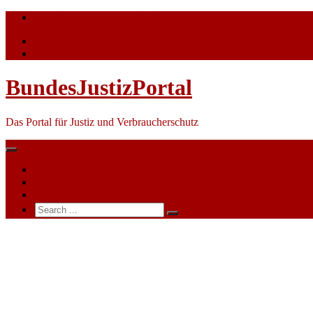
Skip
info@bundesjustizportal.de
to
content
BundesJustizPortal
Das Portal für Justiz und Verbraucherschutz
Nachrichten
Themen
Ihre Werbung
Search
for:
Mehrheit
will
Weiterbildungen
für