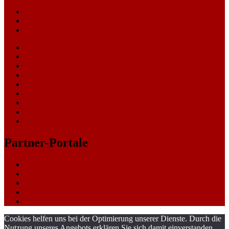
Nachrichten
Themen
Gerichte
eCommerce Blog
CRM Softwareauswahl
ERP Softwareauswahl
Software Marktplatz
Gutschein-Portal
gastroecho
eCommerce-Weiterbildung
Datenschutz
Impressum
Partner-Portale
bundesverkehrsportal
bundesumweltportal
bundesfinanzportal
bundespresseportal
bundeswirtschaftsportal
Cookies helfen uns bei der Optimierung unserer Dienste. Durch die
Nutzung unseres Angebots erklären Sie sich damit einverstanden,