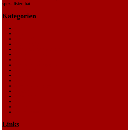
spezialisiert hat.
Kategorien
Allgemein
Amtsgericht
Arbeitsgericht
Finanzgericht
Generalstaatsanwaltschaft
Landesarbeitsgericht
Landessozialgericht
Landesverfassungsgericht
Landgericht
Nachrichten
Oberlandesgericht
Oberverwaltungsgericht
Sonstige
Sozialgericht
Staatsanwaltschaft
Themen
Verwaltungsgericht
Links