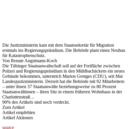
könnte
erweitert
werden –
Schwäbisches
Tagblatt
Die Justizministerin kam mit dem Staatssekretär für Migration
erstmals ins Regierungspräsidium. Die Behörde plant einen Neubau
für Katastrophenschutz.
Von Renate Angstmann-Koch
Die Tübinger Staatsanwaltschaft soll auf der Freifläche zwischen
Polizei und Regierungspräsidium in den Mühlbachäckern ein neues
Gebäude bekommen, unterstrich Marion Gentges (CDU), seit Mai
Landesjustizministerin. Derzeit hat die Behörde mit 92 Mitarbeitern
– unter ihnen 37 Staatsanwälte beziehungsweise zu 80 Prozent
Staatsanwältinnen – ihren Sitz in einem früheren Wohnhaus in der
Charlottenstraß…
90% des Artikels sind noch verdeckt.
Zum Artikel
Artikel empfehlen
Artikel Aktionen
source