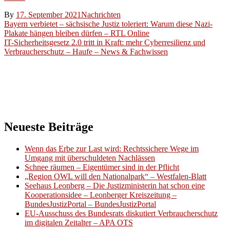
By
17. September 2021
Nachrichten
Beitragsnavigation
Bayern verbietet – sächsische Justiz toleriert: Warum diese Nazi-
Plakate hängen bleiben dürfen – RTL Online
IT-Sicherheitsgesetz 2.0 tritt in Kraft: mehr Cyberresilienz und
Verbraucherschutz – Haufe – News & Fachwissen
Neueste Beiträge
Wenn das Erbe zur Last wird: Rechtssichere Wege im
Umgang mit überschuldeten Nachlässen
Schnee räumen – Eigentümer sind in der Pflicht
„Region OWL will den Nationalpark“ – Westfalen-Blatt
Seehaus Leonberg – Die Justizministerin hat schon eine
Kooperationsidee – Leonberger Kreiszeitung –
BundesJustizPortal – BundesJustizPortal
EU-Ausschuss des Bundesrats diskutiert Verbraucherschutz
im digitalen Zeitalter – APA OTS