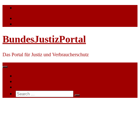
Skip
info@bundesjustizportal.de
to
content
BundesJustizPortal
Das Portal für Justiz und Verbraucherschutz
Nachrichten
Themen
Ihre Werbung
Search
for:
Justizministerin
ehrt
ehrenamtliche
Richter