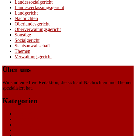
Landessozialgericht
Landesverfassungsgericht
Landgericht
Nachrichten
Oberlandesgericht
Oberverwaltungsgericht
Sonstige
Sozialgericht
Staatsanwaltschaft
Themen
Verwaltungsgericht
Über uns
Wir sind eine freie Redaktion, die sich auf Nachrichten und Themen
spezialisiert hat.
Kategorien
Allgemein
Amtsgericht
Arbeitsgericht
Finanzgericht
Generalstaatsanwaltschaft