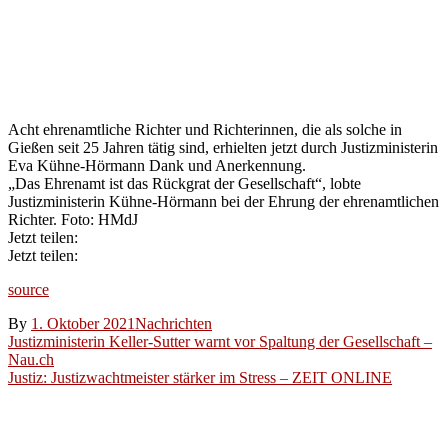
aus
Gießen –
Gießener
Anzeiger
Acht ehrenamtliche Richter und Richterinnen, die als solche in
Gießen seit 25 Jahren tätig sind, erhielten jetzt durch Justizministerin
Eva Kühne-Hörmann Dank und Anerkennung.
„Das Ehrenamt ist das Rückgrat der Gesellschaft“, lobte
Justizministerin Kühne-Hörmann bei der Ehrung der ehrenamtlichen
Richter. Foto: HMdJ
Jetzt teilen:
Jetzt teilen:
source
By
1. Oktober 2021
Nachrichten
Beitragsnavigation
Justizministerin Keller-Sutter warnt vor Spaltung der Gesellschaft –
Nau.ch
Justiz: Justizwachtmeister stärker im Stress – ZEIT ONLINE