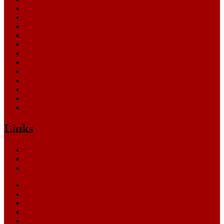
Landesarbeitsgericht
Landessozialgericht
Landesverfassungsgericht
Landgericht
Nachrichten
Oberlandesgericht
Oberverwaltungsgericht
Sonstige
Sozialgericht
Staatsanwaltschaft
Themen
Verwaltungsgericht
Links
Nachrichten
Themen
Gerichte
eCommerce Blog
CRM Softwareauswahl
ERP Softwareauswahl
Software Marktplatz
Gutschein-Portal