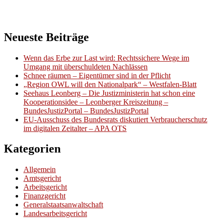
Neueste Beiträge
Wenn das Erbe zur Last wird: Rechtssichere Wege im
Umgang mit überschuldeten Nachlässen
Schnee räumen – Eigentümer sind in der Pflicht
„Region OWL will den Nationalpark“ – Westfalen-Blatt
Seehaus Leonberg – Die Justizministerin hat schon eine
Kooperationsidee – Leonberger Kreiszeitung –
BundesJustizPortal – BundesJustizPortal
EU-Ausschuss des Bundesrats diskutiert Verbraucherschutz
im digitalen Zeitalter – APA OTS
Kategorien
Allgemein
Amtsgericht
Arbeitsgericht
Finanzgericht
Generalstaatsanwaltschaft
Landesarbeitsgericht