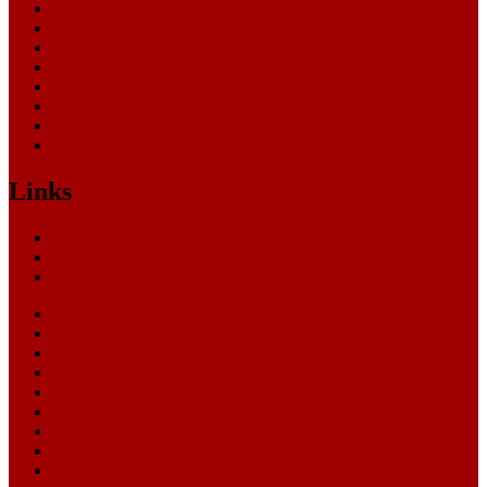
Nachrichten
Oberlandesgericht
Oberverwaltungsgericht
Sonstige
Sozialgericht
Staatsanwaltschaft
Themen
Verwaltungsgericht
Links
Nachrichten
Themen
Gerichte
eCommerce Blog
CRM Softwareauswahl
ERP Softwareauswahl
Software Marktplatz
Gutschein-Portal
gastroecho
eCommerce-Weiterbildung
Datenschutz
Impressum