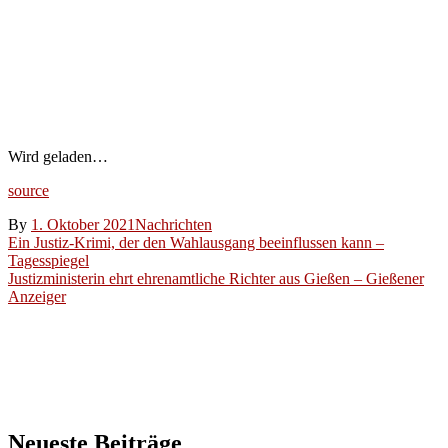
vor
Spaltung
der
Gesellschaft
– Nau.ch
Wird geladen…
source
By
1. Oktober 2021
Nachrichten
Beitragsnavigation
Ein Justiz-Krimi, der den Wahlausgang beeinflussen kann –
Tagesspiegel
Justizministerin ehrt ehrenamtliche Richter aus Gießen – Gießener
Anzeiger
Neueste Beiträge