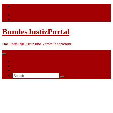
Skip
info@bundesjustizportal.de
to
content
BundesJustizPortal
Das Portal für Justiz und Verbraucherschutz
Nachrichten
Themen
Ihre Werbung
Search
for:
Justizministerin
Keller-
Sutter
warnt