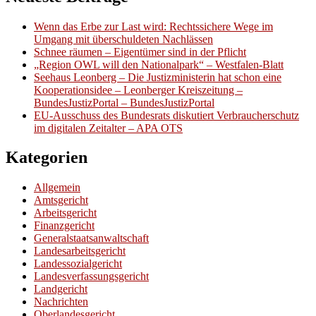
Wenn das Erbe zur Last wird: Rechtssichere Wege im
Umgang mit überschuldeten Nachlässen
Schnee räumen – Eigentümer sind in der Pflicht
„Region OWL will den Nationalpark“ – Westfalen-Blatt
Seehaus Leonberg – Die Justizministerin hat schon eine
Kooperationsidee – Leonberger Kreiszeitung –
BundesJustizPortal – BundesJustizPortal
EU-Ausschuss des Bundesrats diskutiert Verbraucherschutz
im digitalen Zeitalter – APA OTS
Kategorien
Allgemein
Amtsgericht
Arbeitsgericht
Finanzgericht
Generalstaatsanwaltschaft
Landesarbeitsgericht
Landessozialgericht
Landesverfassungsgericht
Landgericht
Nachrichten
Oberlandesgericht