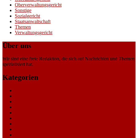
Oberverwaltungsgericht
Sonstige
Sozialgericht
Staatsanwaltschaft
Themen
Verwaltungsgericht
Über uns
Wir sind eine freie Redaktion, die sich auf Nachrichten und Themen
spezialisiert hat.
Kategorien
Allgemein
Amtsgericht
Arbeitsgericht
Finanzgericht
Generalstaatsanwaltschaft
Landesarbeitsgericht
Landessozialgericht
Landesverfassungsgericht
Landgericht