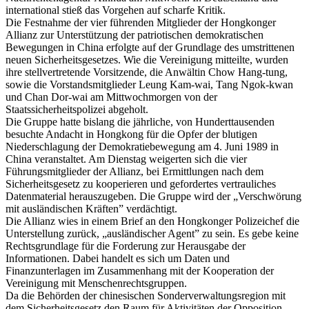
international stieß das Vorgehen auf scharfe Kritik.
Die Festnahme der vier führenden Mitglieder der Hongkonger
Allianz zur Unterstützung der patriotischen demokratischen
Bewegungen in China erfolgte auf der Grundlage des umstrittenen
neuen Sicherheitsgesetzes. Wie die Vereinigung mitteilte, wurden
ihre stellvertretende Vorsitzende, die Anwältin Chow Hang-tung,
sowie die Vorstandsmitglieder Leung Kam-wai, Tang Ngok-kwan
und Chan Dor-wai am Mittwochmorgen von der
Staatssicherheitspolizei abgeholt.
Die Gruppe hatte bislang die jährliche, von Hunderttausenden
besuchte Andacht in Hongkong für die Opfer der blutigen
Niederschlagung der Demokratiebewegung am 4. Juni 1989 in
China veranstaltet. Am Dienstag weigerten sich die vier
Führungsmitglieder der Allianz, bei Ermittlungen nach dem
Sicherheitsgesetz zu kooperieren und gefordertes vertrauliches
Datenmaterial herauszugeben. Die Gruppe wird der „Verschwörung
mit ausländischen Kräften” verdächtigt.
Die Allianz wies in einem Brief an den Hongkonger Polizeichef die
Unterstellung zurück, „ausländischer Agent” zu sein. Es gebe keine
Rechtsgrundlage für die Forderung zur Herausgabe der
Informationen. Dabei handelt es sich um Daten und
Finanzunterlagen im Zusammenhang mit der Kooperation der
Vereinigung mit Menschenrechtsgruppen.
Da die Behörden der chinesischen Sonderverwaltungsregion mit
dem Sicherheitsgesetz den Raum für Aktivitäten der Opposition