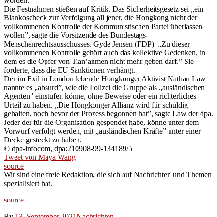
worden.
Die Festnahmen stießen auf Kritik. Das Sicherheitsgesetz sei „ein
Blankoscheck zur Verfolgung all jener, die Hongkong nicht der
vollkommenen Kontrolle der Kommunistischen Partei überlassen
wollen”, sagte die Vorsitzende des Bundestags-
Menschenrechtsausschusses, Gyde Jensen (FDP). „Zu dieser
vollkommenen Kontrolle gehört auch das kollektive Gedenken, in
dem es die Opfer von Tian’anmen nicht mehr geben darf.” Sie
forderte, dass die EU Sanktionen verhängt.
Der im Exil in London lebende Hongkonger Aktivist Nathan Law
nannte es „absurd”, wie die Polizei die Gruppe als „ausländischen
Agenten” einstufen könne, ohne Beweise oder ein richterliches
Urteil zu haben. „Die Hongkonger Allianz wird für schuldig
gehalten, noch bevor der Prozess begonnen hat”, sagte Law der dpa.
Jeder der für die Organisation gespendet habe, könne unter dem
Vorwurf verfolgt werden, mit „ausländischen Kräfte” unter einer
Decke gesteckt zu haben.
© dpa-infocom, dpa:210908-99-134189/5
Tweet von Maya Wang
source
Wir sind eine freie Redaktion, die sich auf Nachrichten und Themen
spezialisiert hat.
source
By
13. September 2021
Nachrichten