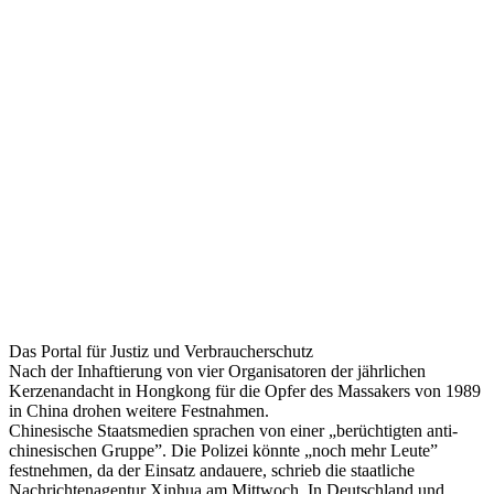
in
Hongkong
festgenommen
–
Startseite
–
Potsdamer
Neueste
Nachrichten
–
BundesJustizPortal
Das Portal für Justiz und Verbraucherschutz
Nach der Inhaftierung von vier Organisatoren der jährlichen
Kerzenandacht in Hongkong für die Opfer des Massakers von 1989
in China drohen weitere Festnahmen.
Chinesische Staatsmedien sprachen von einer „berüchtigten anti-
chinesischen Gruppe”. Die Polizei könnte „noch mehr Leute”
festnehmen, da der Einsatz andauere, schrieb die staatliche
Nachrichtenagentur Xinhua am Mittwoch. In Deutschland und