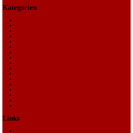
Kategorien
Allgemein
Amtsgericht
Arbeitsgericht
Finanzgericht
Generalstaatsanwaltschaft
Landesarbeitsgericht
Landessozialgericht
Landesverfassungsgericht
Landgericht
Nachrichten
Oberlandesgericht
Oberverwaltungsgericht
Sonstige
Sozialgericht
Staatsanwaltschaft
Themen
Verwaltungsgericht
Links
Nachrichten