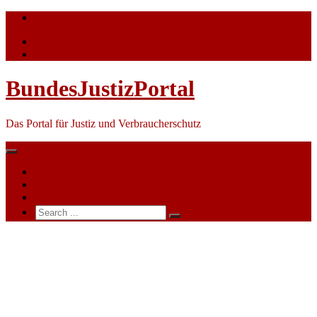
Skip
info@bundesjustizportal.de
to
content
BundesJustizPortal
Das Portal für Justiz und Verbraucherschutz
Nachrichten
Themen
Ihre Werbung
Search
for:
Justiz:
Vier
führende
Demokratieaktivisten