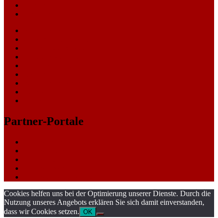
Themen
Gerichte
eCommerce Blog
CRM Softwareauswahl
ERP Softwareauswahl
Software Marktplatz
Gutschein-Portal
gastroecho
eCommerce-Weiterbildung
Datenschutz
Impressum
Partner-Portale
bundesverkehrsportal
bundesumweltportal
bundesfinanzportal
bundespresseportal
bundeswirtschaftsportal
Cookies helfen uns bei der Optimierung unserer Dienste. Durch die
Nutzung unseres Angebots erklären Sie sich damit einverstanden,
dass wir Cookies setzen.
OK