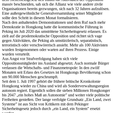
massiv beschneiden, sah sich die Allianz wie viele andere zivile
Organisationen bereits gezwungen, sich nach 32 Jahren aufzulösen.
Eine außergewöhnliche Generalversammlung seiner Mitglieder
sollte den Schritt in diesem Monat formalisieren.
Nach den anhaltenden Demonstrationen und dem Ruf nach mehr
Demokratie in Hongkong hatte die kommunistische Führung in
Peking im Juli 2020 das umstrittene Sicherheitsgesetz erlassen. Es
zielt auf die prodemokratische Opposition und richtet sich vage
gegen Aktivitäten, die Peking als umstürzlerisch, separatistisch,
terroristisch oder verschwörerisch ansieht. Mehr als 100 Aktivisten
wurden festgenommen oder warten auf ihren Prozess. Einige
wurden verurteilt.
Aus Angst vor Strafverfolgung haben sich viele
Oppositionsmitglieder ins Ausland abgesetzt. Auch normale Bürger
verlassen die Wirtschafts- und Finanzmetropole: In den zwölf
Monaten seit Erlass des Gesetzes ist Hongkongs Bevölkerung schon
um 90.000 Menschen geschrumpft.
Seit dem 1. Juli 1997 gehört die frühere britische Kronkolonie
Hongkong wieder zu China und wird als Sonderverwaltungsregion
autonom regiert. Eigentlich sollen die sieben Millionen Hongkonger
bis 2047 „ein hohes Maß an Autonomie” und weiter viele politische
Freiheiten genießen. Der lange verfolgte Grundsatz „Ein Land, zwei
Systeme” ist aus Sicht von Kritikern mit dem Pekinger
Sicherheitsgesetz jedoch durch „ein Land, ein System” ersetzt