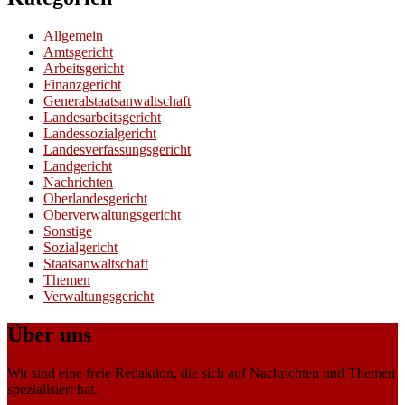
Allgemein
Amtsgericht
Arbeitsgericht
Finanzgericht
Generalstaatsanwaltschaft
Landesarbeitsgericht
Landessozialgericht
Landesverfassungsgericht
Landgericht
Nachrichten
Oberlandesgericht
Oberverwaltungsgericht
Sonstige
Sozialgericht
Staatsanwaltschaft
Themen
Verwaltungsgericht
Über uns
Wir sind eine freie Redaktion, die sich auf Nachrichten und Themen
spezialisiert hat.