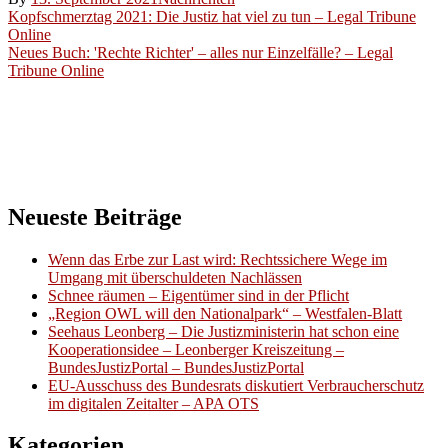
Beitragsnavigation
Kopfschmerztag 2021: Die Justiz hat viel zu tun – Legal Tribune
Online
Neues Buch: 'Rechte Richter' – alles nur Einzelfälle? – Legal
Tribune Online
Neueste Beiträge
Wenn das Erbe zur Last wird: Rechtssichere Wege im
Umgang mit überschuldeten Nachlässen
Schnee räumen – Eigentümer sind in der Pflicht
„Region OWL will den Nationalpark“ – Westfalen-Blatt
Seehaus Leonberg – Die Justizministerin hat schon eine
Kooperationsidee – Leonberger Kreiszeitung –
BundesJustizPortal – BundesJustizPortal
EU-Ausschuss des Bundesrats diskutiert Verbraucherschutz
im digitalen Zeitalter – APA OTS
Kategorien