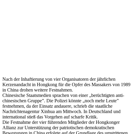
in
Hongkong
festgenommen
–
Startseite
–
Potsdamer
Neueste
Nachrichten
Nach der Inhaftierung von vier Organisatoren der jährlichen
Kerzenandacht in Hongkong für die Opfer des Massakers von 1989
in China drohen weitere Festnahmen.
Chinesische Staatsmedien sprachen von einer „berüchtigten anti-
chinesischen Gruppe”. Die Polizei könnte „noch mehr Leute”
festnehmen, da der Einsatz andauere, schrieb die staatliche
Nachrichtenagentur Xinhua am Mittwoch. In Deutschland und
international stieß das Vorgehen auf scharfe Kritik.
Die Festnahme der vier führenden Mitglieder der Hongkonger
Allianz zur Unterstützung der patriotischen demokratischen
Bewegungen in China erfolgte auf der Grundlage des umstrittenen