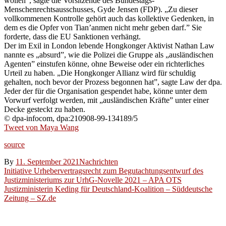
wollen”, sagte die Vorsitzende des Bundestags-
Menschenrechtsausschusses, Gyde Jensen (FDP). „Zu dieser
vollkommenen Kontrolle gehört auch das kollektive Gedenken, in
dem es die Opfer von Tian’anmen nicht mehr geben darf.” Sie
forderte, dass die EU Sanktionen verhängt.
Der im Exil in London lebende Hongkonger Aktivist Nathan Law
nannte es „absurd”, wie die Polizei die Gruppe als „ausländischen
Agenten” einstufen könne, ohne Beweise oder ein richterliches
Urteil zu haben. „Die Hongkonger Allianz wird für schuldig
gehalten, noch bevor der Prozess begonnen hat”, sagte Law der dpa.
Jeder der für die Organisation gespendet habe, könne unter dem
Vorwurf verfolgt werden, mit „ausländischen Kräfte” unter einer
Decke gesteckt zu haben.
© dpa-infocom, dpa:210908-99-134189/5
Tweet von Maya Wang
source
By
11. September 2021
Nachrichten
Beitragsnavigation
Initiative Urhebervertragsrecht zum Begutachtungsentwurf des
Justizministeriums zur UrhG-Novelle 2021 – APA OTS
Justizministerin Keding für Deutschland-Koalition – Süddeutsche
Zeitung – SZ.de