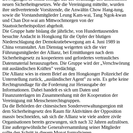
neuen Sicherheitsgesetzes. Wie die Vereinigung mitteilte, wurden
ihre stellvertretende Vorsitzende, die Anwältin Chow Hang-tung,
sowie die Vorstandsmitglieder Leung Kam-wai, Tang Ngok-kwan
und Chan Dor-wai am Mittwochmorgen von der
Staatssicherheitspolizei abgeholt.
Die Gruppe hatte bislang die jährliche, von Hunderttausenden
besuchte Andacht in Hongkong für die Opfer der blutigen
Niederschlagung der Demokratiebewegung am 4. Juni 1989 in
China veranstaltet. Am Dienstag weigerten sich die vier
Führungsmitglieder der Allianz, bei Ermittlungen nach dem
Sicherheitsgesetz zu kooperieren und gefordertes vertrauliches
Datenmaterial herauszugeben. Die Gruppe wird der „Verschwörung
mit ausländischen Kräften” verdächtigt.
Die Allianz wies in einem Brief an den Hongkonger Polizeichef die
Unterstellung zurück, „ausländischer Agent” zu sein. Es gebe keine
Rechtsgrundlage für die Forderung zur Herausgabe der
Informationen. Dabei handelt es sich um Daten und
Finanzunterlagen im Zusammenhang mit der Kooperation der
Vereinigung mit Menschenrechtsgruppen.
Da die Behörden der chinesischen Sonderverwaltungsregion mit
dem Sicherheitsgesetz den Raum für Aktivitäten der Opposition
massiv beschneiden, sah sich die Allianz wie viele andere zivile
Organisationen bereits gezwungen, sich nach 32 Jahren aufzulösen.
Eine außergewöhnliche Generalversammlung seiner Mitglieder
sollte den Schritt in diesem Monat formalisieren.