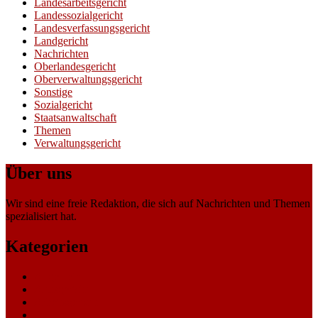
Landesarbeitsgericht
Landessozialgericht
Landesverfassungsgericht
Landgericht
Nachrichten
Oberlandesgericht
Oberverwaltungsgericht
Sonstige
Sozialgericht
Staatsanwaltschaft
Themen
Verwaltungsgericht
Über uns
Wir sind eine freie Redaktion, die sich auf Nachrichten und Themen
spezialisiert hat.
Kategorien
Allgemein
Amtsgericht
Arbeitsgericht
Finanzgericht