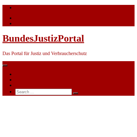
Skip
info@bundesjustizportal.de
to
content
BundesJustizPortal
Das Portal für Justiz und Verbraucherschutz
Nachrichten
Themen
Ihre Werbung
Search
for:
Justiz:
Vier
führende
Demokratieaktivisten