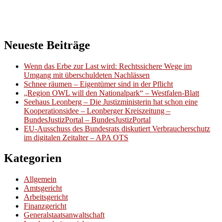
Neueste Beiträge
Wenn das Erbe zur Last wird: Rechtssichere Wege im
Umgang mit überschuldeten Nachlässen
Schnee räumen – Eigentümer sind in der Pflicht
„Region OWL will den Nationalpark“ – Westfalen-Blatt
Seehaus Leonberg – Die Justizministerin hat schon eine
Kooperationsidee – Leonberger Kreiszeitung –
BundesJustizPortal – BundesJustizPortal
EU-Ausschuss des Bundesrats diskutiert Verbraucherschutz
im digitalen Zeitalter – APA OTS
Kategorien
Allgemein
Amtsgericht
Arbeitsgericht
Finanzgericht
Generalstaatsanwaltschaft