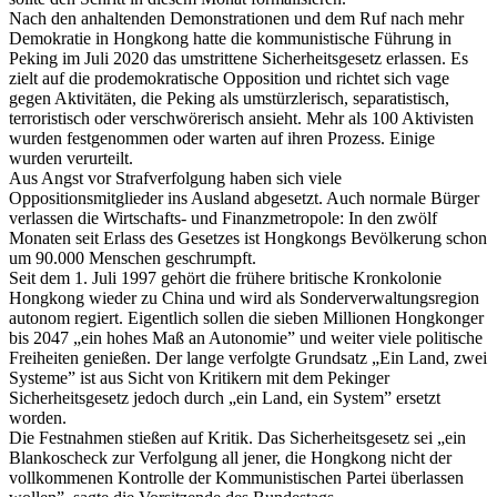
Nach den anhaltenden Demonstrationen und dem Ruf nach mehr
Demokratie in Hongkong hatte die kommunistische Führung in
Peking im Juli 2020 das umstrittene Sicherheitsgesetz erlassen. Es
zielt auf die prodemokratische Opposition und richtet sich vage
gegen Aktivitäten, die Peking als umstürzlerisch, separatistisch,
terroristisch oder verschwörerisch ansieht. Mehr als 100 Aktivisten
wurden festgenommen oder warten auf ihren Prozess. Einige
wurden verurteilt.
Aus Angst vor Strafverfolgung haben sich viele
Oppositionsmitglieder ins Ausland abgesetzt. Auch normale Bürger
verlassen die Wirtschafts- und Finanzmetropole: In den zwölf
Monaten seit Erlass des Gesetzes ist Hongkongs Bevölkerung schon
um 90.000 Menschen geschrumpft.
Seit dem 1. Juli 1997 gehört die frühere britische Kronkolonie
Hongkong wieder zu China und wird als Sonderverwaltungsregion
autonom regiert. Eigentlich sollen die sieben Millionen Hongkonger
bis 2047 „ein hohes Maß an Autonomie” und weiter viele politische
Freiheiten genießen. Der lange verfolgte Grundsatz „Ein Land, zwei
Systeme” ist aus Sicht von Kritikern mit dem Pekinger
Sicherheitsgesetz jedoch durch „ein Land, ein System” ersetzt
worden.
Die Festnahmen stießen auf Kritik. Das Sicherheitsgesetz sei „ein
Blankoscheck zur Verfolgung all jener, die Hongkong nicht der
vollkommenen Kontrolle der Kommunistischen Partei überlassen