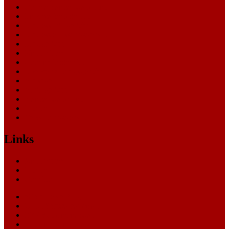
Generalstaatsanwaltschaft
Landesarbeitsgericht
Landessozialgericht
Landesverfassungsgericht
Landgericht
Nachrichten
Oberlandesgericht
Oberverwaltungsgericht
Sonstige
Sozialgericht
Staatsanwaltschaft
Themen
Verwaltungsgericht
Links
Nachrichten
Themen
Gerichte
eCommerce Blog
CRM Softwareauswahl
ERP Softwareauswahl
Software Marktplatz