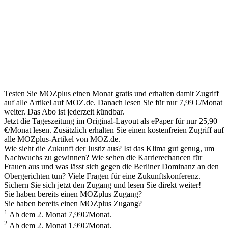
Brandenburg
flexibler,
familiengerecht
und
bürgerfreundlicher?
– moz.de
Testen Sie MOZplus einen Monat gratis und erhalten damit Zugriff
auf alle Artikel auf MOZ.de. Danach lesen Sie für nur
7,99 €/Monat
weiter. Das Abo ist jederzeit kündbar.
Jetzt die Tageszeitung im Original-Layout als ePaper für nur
25,90
€/Monat
lesen. Zusätzlich erhalten Sie einen kostenfreien Zugriff auf
alle MOZplus-Artikel von MOZ.de.
Wie sieht die Zukunft der Justiz aus? Ist das Klima gut genug, um
Nachwuchs zu gewinnen? Wie sehen die Karrierechancen für
Frauen aus und was lässt sich gegen die Berliner Dominanz an den
Obergerichten tun? Viele Fragen für eine Zukunftskonferenz.
Sichern Sie sich jetzt den
Zugang und lesen Sie direkt weiter!
Sie haben bereits einen MOZplus Zugang?
Sie haben bereits einen MOZplus Zugang?
1
Ab dem 2. Monat 7,99€/Monat.
2
Ab dem 2. Monat 1,99€/Monat.