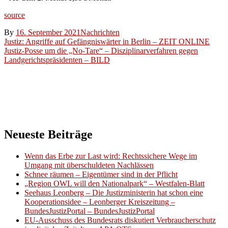
source
By
16. September 2021
Nachrichten
Beitragsnavigation
Justiz: Angriffe auf Gefängniswärter in Berlin – ZEIT ONLINE
Justiz-Posse um die „No-Tare“ – Disziplinarverfahren gegen
Landgerichtspräsidenten – BILD
Neueste Beiträge
Wenn das Erbe zur Last wird: Rechtssichere Wege im
Umgang mit überschuldeten Nachlässen
Schnee räumen – Eigentümer sind in der Pflicht
„Region OWL will den Nationalpark“ – Westfalen-Blatt
Seehaus Leonberg – Die Justizministerin hat schon eine
Kooperationsidee – Leonberger Kreiszeitung –
BundesJustizPortal – BundesJustizPortal
EU-Ausschuss des Bundesrats diskutiert Verbraucherschutz