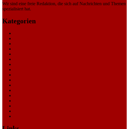
Wir sind eine freie Redaktion, die sich auf Nachrichten und Themen
spezialisiert hat.
Kategorien
Allgemein
Amtsgericht
Arbeitsgericht
Finanzgericht
Generalstaatsanwaltschaft
Landesarbeitsgericht
Landessozialgericht
Landesverfassungsgericht
Landgericht
Nachrichten
Oberlandesgericht
Oberverwaltungsgericht
Sonstige
Sozialgericht
Staatsanwaltschaft
Themen
Verwaltungsgericht
Links