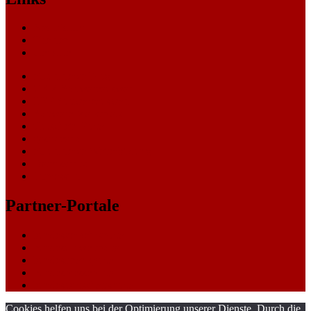
Nachrichten
Themen
Gerichte
eCommerce Blog
CRM Softwareauswahl
ERP Softwareauswahl
Software Marktplatz
Gutschein-Portal
gastroecho
eCommerce-Weiterbildung
Datenschutz
Impressum
Partner-Portale
bundesverkehrsportal
bundesumweltportal
bundesfinanzportal
bundespresseportal
bundeswirtschaftsportal
Cookies helfen uns bei der Optimierung unserer Dienste. Durch die