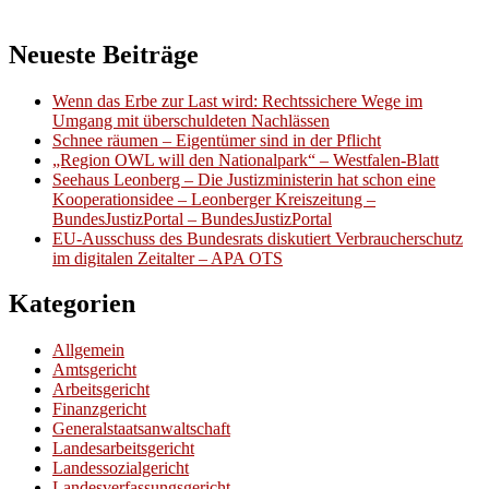
Neueste Beiträge
Wenn das Erbe zur Last wird: Rechtssichere Wege im
Umgang mit überschuldeten Nachlässen
Schnee räumen – Eigentümer sind in der Pflicht
„Region OWL will den Nationalpark“ – Westfalen-Blatt
Seehaus Leonberg – Die Justizministerin hat schon eine
Kooperationsidee – Leonberger Kreiszeitung –
BundesJustizPortal – BundesJustizPortal
EU-Ausschuss des Bundesrats diskutiert Verbraucherschutz
im digitalen Zeitalter – APA OTS
Kategorien
Allgemein
Amtsgericht
Arbeitsgericht
Finanzgericht
Generalstaatsanwaltschaft
Landesarbeitsgericht
Landessozialgericht
Landesverfassungsgericht