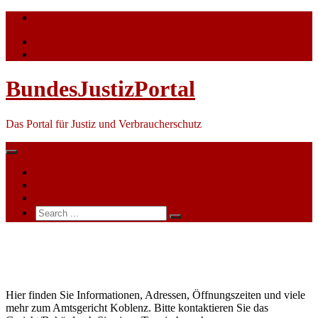
Skip
info@bundesjustizportal.de
to
content
BundesJustizPortal
Das Portal für Justiz und Verbraucherschutz
Nachrichten
Themen
Ihre Werbung
Search
for:
Amtsgericht
Koblenz
Hier finden Sie Informationen, Adressen, Öffnungszeiten und viele
mehr zum Amtsgericht Koblenz. Bitte kontaktieren Sie das