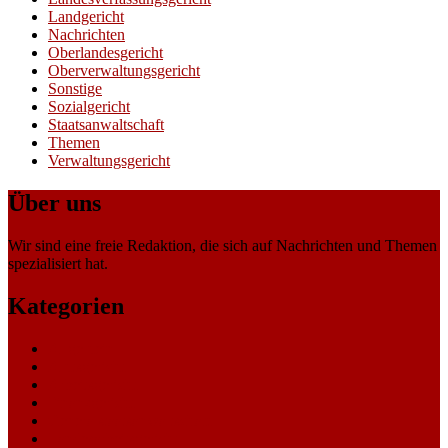
Landgericht
Nachrichten
Oberlandesgericht
Oberverwaltungsgericht
Sonstige
Sozialgericht
Staatsanwaltschaft
Themen
Verwaltungsgericht
Über uns
Wir sind eine freie Redaktion, die sich auf Nachrichten und Themen
spezialisiert hat.
Kategorien
Allgemein
Amtsgericht
Arbeitsgericht
Finanzgericht
Generalstaatsanwaltschaft
Landesarbeitsgericht