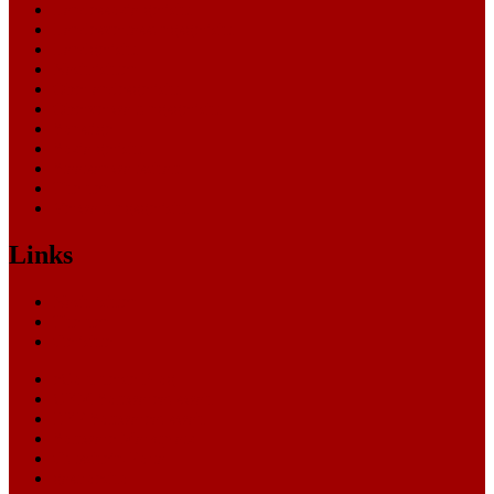
Landessozialgericht
Landesverfassungsgericht
Landgericht
Nachrichten
Oberlandesgericht
Oberverwaltungsgericht
Sonstige
Sozialgericht
Staatsanwaltschaft
Themen
Verwaltungsgericht
Links
Nachrichten
Themen
Gerichte
eCommerce Blog
CRM Softwareauswahl
ERP Softwareauswahl
Software Marktplatz
Gutschein-Portal
gastroecho