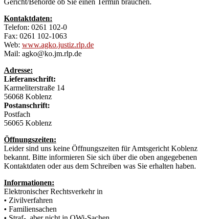
Gericht/Behörde ob Sie einen Termin brauchen.
Kontaktdaten:
Telefon: 0261 102-0
Fax: 0261 102-1063
Web:
www.agko.justiz.rlp.de
Mail: agko@ko.jm.rlp.de
Adresse:
Lieferanschrift:
Karmeliterstraße 14
56068 Koblenz
Postanschrift:
Postfach
56065 Koblenz
Öffnungszeiten:
Leider sind uns keine Öffnungszeiten für Amtsgericht Koblenz
bekannt. Bitte informieren Sie sich über die oben angegebenen
Kontaktdaten oder aus dem Schreiben was Sie erhalten haben.
Informationen:
Elektronischer Rechtsverkehr in
• Zivilverfahren
• Familiensachen
• Straf-, aber nicht in OWi-Sachen