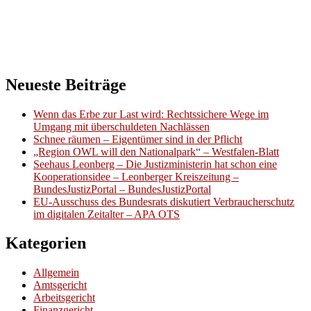
Neueste Beiträge
Wenn das Erbe zur Last wird: Rechtssichere Wege im
Umgang mit überschuldeten Nachlässen
Schnee räumen – Eigentümer sind in der Pflicht
„Region OWL will den Nationalpark“ – Westfalen-Blatt
Seehaus Leonberg – Die Justizministerin hat schon eine
Kooperationsidee – Leonberger Kreiszeitung –
BundesJustizPortal – BundesJustizPortal
EU-Ausschuss des Bundesrats diskutiert Verbraucherschutz
im digitalen Zeitalter – APA OTS
Kategorien
Allgemein
Amtsgericht
Arbeitsgericht
Finanzgericht