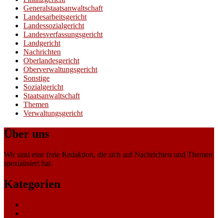
Generalstaatsanwaltschaft
Landesarbeitsgericht
Landessozialgericht
Landesverfassungsgericht
Landgericht
Nachrichten
Oberlandesgericht
Oberverwaltungsgericht
Sonstige
Sozialgericht
Staatsanwaltschaft
Themen
Verwaltungsgericht
Über uns
Wir sind eine freie Redaktion, die sich auf Nachrichten und Themen
spezialisiert hat.
Kategorien
Allgemein
Amtsgericht