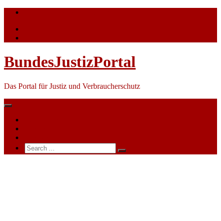
Skip
info@bundesjustizportal.de
to
content
BundesJustizPortal
Das Portal für Justiz und Verbraucherschutz
Nachrichten
Themen
Ihre Werbung
Search
for:
Amtsgericht
Koblenz
–
Handels-