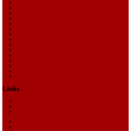
Arbeitsgericht
Finanzgericht
Generalstaatsanwaltschaft
Landesarbeitsgericht
Landessozialgericht
Landesverfassungsgericht
Landgericht
Nachrichten
Oberlandesgericht
Oberverwaltungsgericht
Sonstige
Sozialgericht
Staatsanwaltschaft
Themen
Verwaltungsgericht
Links
Nachrichten
Themen
Gerichte
eCommerce Blog
CRM Softwareauswahl