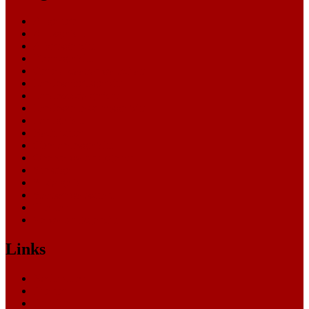
Allgemein
Amtsgericht
Arbeitsgericht
Finanzgericht
Generalstaatsanwaltschaft
Landesarbeitsgericht
Landessozialgericht
Landesverfassungsgericht
Landgericht
Nachrichten
Oberlandesgericht
Oberverwaltungsgericht
Sonstige
Sozialgericht
Staatsanwaltschaft
Themen
Verwaltungsgericht
Links
Nachrichten
Themen
Gerichte