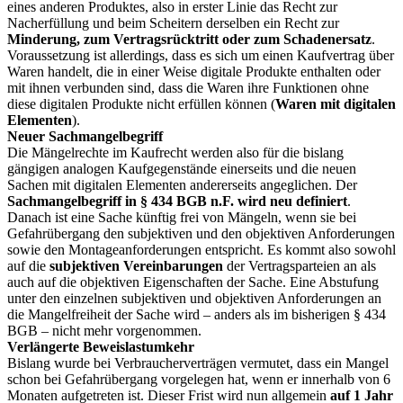
eines anderen Produktes, also in erster Linie das Recht zur
Nacherfüllung und beim Scheitern derselben ein Recht zur
Minderung, zum Vertragsrücktritt oder zum Schadenersatz
.
Voraussetzung ist allerdings, dass es sich um einen Kaufvertrag über
Waren handelt, die in einer Weise digitale Produkte enthalten oder
mit ihnen verbunden sind, dass die Waren ihre Funktionen ohne
diese digitalen Produkte nicht erfüllen können (
Waren mit digitalen
Elementen
).
Neuer Sachmangelbegriff
Die Mängelrechte im Kaufrecht werden also für die bislang
gängigen analogen Kaufgegenstände einerseits und die neuen
Sachen mit digitalen Elementen andererseits angeglichen. Der
Sachmangelbegriff in § 434 BGB n.F. wird neu definiert
.
Danach ist eine Sache künftig frei von Mängeln, wenn sie bei
Gefahrübergang den subjektiven und den objektiven Anforderungen
sowie den Montageanforderungen entspricht. Es kommt also sowohl
auf die
subjektiven Vereinbarungen
der Vertragsparteien an als
auch auf die objektiven Eigenschaften der Sache. Eine Abstufung
unter den einzelnen subjektiven und objektiven Anforderungen an
die Mangelfreiheit der Sache wird – anders als im bisherigen § 434
BGB – nicht mehr vorgenommen.
Verlängerte Beweislastumkehr
Bislang wurde bei Verbraucherverträgen vermutet, dass ein Mangel
schon bei Gefahrübergang vorgelegen hat, wenn er innerhalb von 6
Monaten aufgetreten ist. Dieser Frist wird nun allgemein
auf 1 Jahr