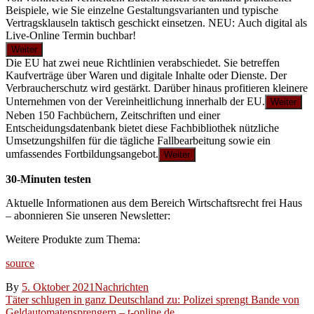
Beispiele, wie Sie einzelne Gestaltungsvarianten und typische
Vertragsklauseln taktisch geschickt einsetzen. NEU: Auch digital als
Live-Online Termin buchbar!
Weiter
Die EU hat zwei neue Richtlinien verabschiedet. Sie betreffen
Kaufverträge über Waren und digitale Inhalte oder Dienste. Der
Verbraucherschutz wird gestärkt. Darüber hinaus profitieren kleinere
Unternehmen von der Vereinheitlichung innerhalb der EU.
Weiter
Neben 150 Fachbüchern, Zeitschriften und einer
Entscheidungsdatenbank bietet diese Fachbibliothek nützliche
Umsetzungshilfen für die tägliche Fallbearbeitung sowie ein
umfassendes Fortbildungsangebot.
Weiter
30-Minuten testen
Aktuelle Informationen aus dem Bereich Wirtschaftsrecht frei Haus
– abonnieren Sie unseren Newsletter:
Weitere Produkte zum Thema:
source
By
5. Oktober 2021
Nachrichten
Beitragsnavigation
Täter schlugen in ganz Deutschland zu: Polizei sprengt Bande von
Geldautomatensprengern – t-online.de