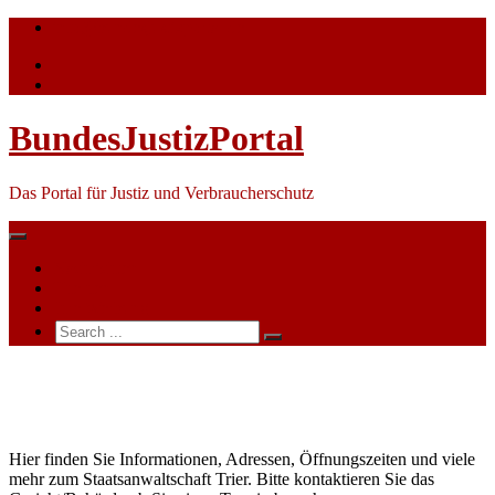
Skip
info@bundesjustizportal.de
to
content
BundesJustizPortal
Das Portal für Justiz und Verbraucherschutz
Nachrichten
Themen
Ihre Werbung
Search
for:
Staatsanwaltschaft
Trier
Hier finden Sie Informationen, Adressen, Öffnungszeiten und viele
mehr zum Staatsanwaltschaft Trier. Bitte kontaktieren Sie das