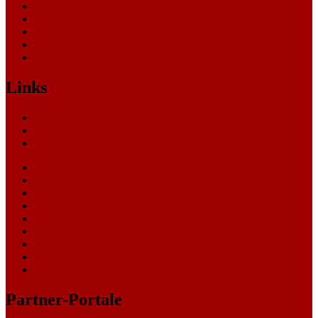
Sonstige
Sozialgericht
Staatsanwaltschaft
Themen
Verwaltungsgericht
Links
Nachrichten
Themen
Gerichte
eCommerce Blog
CRM Softwareauswahl
ERP Softwareauswahl
Software Marktplatz
Gutschein-Portal
gastroecho
eCommerce-Weiterbildung
Datenschutz
Impressum
Partner-Portale