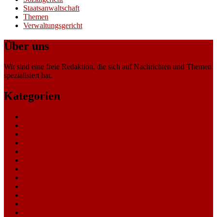
Staatsanwaltschaft
Themen
Verwaltungsgericht
Über uns
Wir sind eine freie Redaktion, die sich auf Nachrichten und Themen
spezialisiert hat.
Kategorien
Allgemein
Amtsgericht
Arbeitsgericht
Finanzgericht
Generalstaatsanwaltschaft
Landesarbeitsgericht
Landessozialgericht
Landesverfassungsgericht
Landgericht
Nachrichten
Oberlandesgericht
Oberverwaltungsgericht