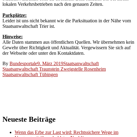
lokalen Verkehrsbetrieben nach den genauen Zeiten.
Parkplätze:
Leider ist uns nicht bekannt wie die Parksituation in der Nähe vom
Staatsanwaltschaft Trier ist.
Hinweise:
Alle Daten stammen aus öffentlichen Quellen. Wir übernehmen kein
Gewehr über Richtigkeit und Aktualität. Vergewissern Sie sich auf
der Webseite oder unter den Kontaktdaten.
By
Bundesportale
9. März 2019
Staatsanwaltschaft
Beitragsnavigation
Staatsanwaltschaft Traunstein Zweigstelle Rosenheim
Staatsanwaltschaft Tübingen
Neueste Beiträge
Wenn das Erbe zur Last wird: Rechtssichere Wege im