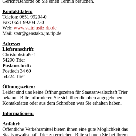
Gericht/Behörde ob Sie einen Termin brauchen.
Kontaktdaten:
Telefon: 0651 99204-0
Fax: 0651 99204-730
Web:
www.statr.justiz.rlp.de
Mail: statr@genstako.jm.rlp.de
Adresse:
Lieferanschrift:
Christophstraße 1
54290 Trier
Postanschrift:
Postfach 34 60
54224 Trier
Öffnungszeiten:
Leider sind uns keine Öffnungszeiten für Staatsanwaltschaft Trier
bekannt. Bitte informieren Sie sich über die oben angegebenen
Kontaktdaten oder aus dem Schreiben was Sie erhalten haben.
Informationen:
Anfahrt:
Öffentliche Verkehrsmittel bieten ihnen eine gute Möglichkeit das
Staatsanwaltschaft Trier zu erreichen. Bitte schauen Sie bei Ihrem