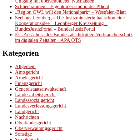
Umgang mit überschuldeten Nachlässen
Schnee räumen – Eigentümer sind in der Pflicht
„Region OWL will den Nationalpark“ – Westfalen-Blatt
Seehaus Leonberg – Die Justizministerin hat schon eine
Kooperationsidee – Leonberger Kreiszeitung –
BundesJustizPortal – BundesJustizPortal
EU-Ausschuss des Bundesrats diskutiert Verbraucherschutz
im digitalen Zeitalter – APA OTS
Kategorien
Allgemein
Amtsgericht
Arbeitsgericht
Finanzgericht
Generalstaatsanwaltschaft
Landesarbeitsgericht
Landessozialgericht
Landesverfassungsgericht
Landgericht
Nachrichten
Oberlandesgericht
Oberverwaltungsgericht
Sonstige
Sozialgericht