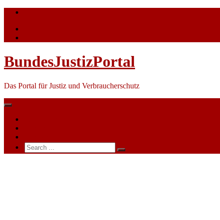
Skip
info@bundesjustizportal.de
to
content
BundesJustizPortal
Das Portal für Justiz und Verbraucherschutz
Nachrichten
Themen
Ihre Werbung
Search
for:
Staatsanwaltschaft
Nürnberg-
Fürth
Zweigstelle