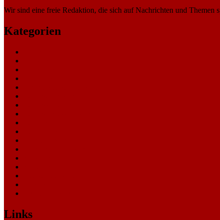
Wir sind eine freie Redaktion, die sich auf Nachrichten und Themen spe
Kategorien
Allgemein
Amtsgericht
Arbeitsgericht
Finanzgericht
Generalstaatsanwaltschaft
Landesarbeitsgericht
Landessozialgericht
Landesverfassungsgericht
Landgericht
Nachrichten
Oberlandesgericht
Oberverwaltungsgericht
Sonstige
Sozialgericht
Staatsanwaltschaft
Themen
Verwaltungsgericht
Links