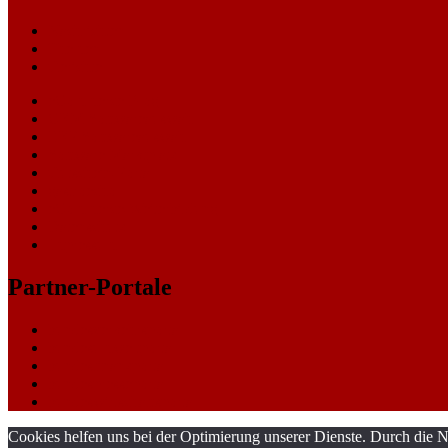
Nachrichten
Themen
Gerichte
eCommerce Blog
CRM Softwareauswahl
ERP Softwareauswahl
Software Marktplatz
Gutschein-Portal
gastroecho
eCommerce-Weiterbildung
Datenschutz
Impressum
Partner-Portale
bundesverkehrsportal
bundesumweltportal
bundesfinanzportal
bundespresseportal
bundeswirtschaftsportal
Cookies helfen uns bei der Optimierung unserer Dienste. Durch die N