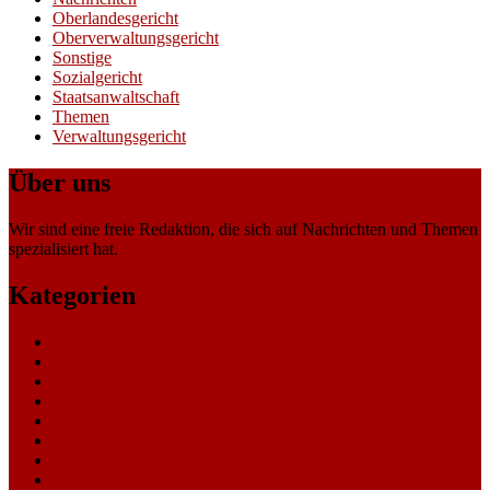
Oberlandesgericht
Oberverwaltungsgericht
Sonstige
Sozialgericht
Staatsanwaltschaft
Themen
Verwaltungsgericht
Über uns
Wir sind eine freie Redaktion, die sich auf Nachrichten und Themen
spezialisiert hat.
Kategorien
Allgemein
Amtsgericht
Arbeitsgericht
Finanzgericht
Generalstaatsanwaltschaft
Landesarbeitsgericht
Landessozialgericht
Landesverfassungsgericht