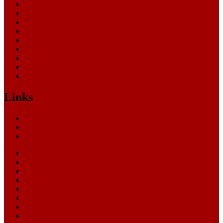
Landgericht
Nachrichten
Oberlandesgericht
Oberverwaltungsgericht
Sonstige
Sozialgericht
Staatsanwaltschaft
Themen
Verwaltungsgericht
Links
Nachrichten
Themen
Gerichte
eCommerce Blog
CRM Softwareauswahl
ERP Softwareauswahl
Software Marktplatz
Gutschein-Portal
gastroecho
eCommerce-Weiterbildung
Datenschutz