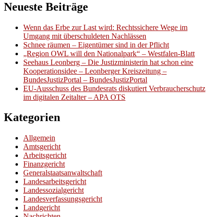
Neueste Beiträge
Wenn das Erbe zur Last wird: Rechtssichere Wege im
Umgang mit überschuldeten Nachlässen
Schnee räumen – Eigentümer sind in der Pflicht
„Region OWL will den Nationalpark“ – Westfalen-Blatt
Seehaus Leonberg – Die Justizministerin hat schon eine
Kooperationsidee – Leonberger Kreiszeitung –
BundesJustizPortal – BundesJustizPortal
EU-Ausschuss des Bundesrats diskutiert Verbraucherschutz
im digitalen Zeitalter – APA OTS
Kategorien
Allgemein
Amtsgericht
Arbeitsgericht
Finanzgericht
Generalstaatsanwaltschaft
Landesarbeitsgericht
Landessozialgericht
Landesverfassungsgericht
Landgericht
Nachrichten