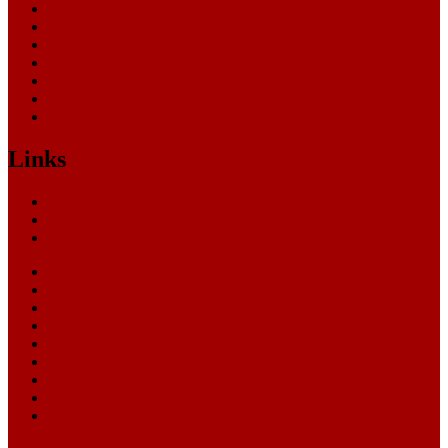
Oberlandesgericht
Oberverwaltungsgericht
Sonstige
Sozialgericht
Staatsanwaltschaft
Themen
Verwaltungsgericht
Links
Nachrichten
Themen
Gerichte
eCommerce Blog
CRM Softwareauswahl
ERP Softwareauswahl
Software Marktplatz
Gutschein-Portal
gastroecho
eCommerce-Weiterbildung
Datenschutz
Impressum