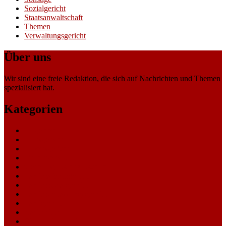
Sozialgericht
Staatsanwaltschaft
Themen
Verwaltungsgericht
Über uns
Wir sind eine freie Redaktion, die sich auf Nachrichten und Themen
spezialisiert hat.
Kategorien
Allgemein
Amtsgericht
Arbeitsgericht
Finanzgericht
Generalstaatsanwaltschaft
Landesarbeitsgericht
Landessozialgericht
Landesverfassungsgericht
Landgericht
Nachrichten
Oberlandesgericht