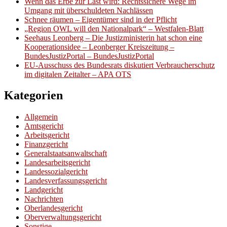
Wenn das Erbe zur Last wird: Rechtssichere Wege im
Umgang mit überschuldeten Nachlässen
Schnee räumen – Eigentümer sind in der Pflicht
„Region OWL will den Nationalpark“ – Westfalen-Blatt
Seehaus Leonberg – Die Justizministerin hat schon eine
Kooperationsidee – Leonberger Kreiszeitung –
BundesJustizPortal – BundesJustizPortal
EU-Ausschuss des Bundesrats diskutiert Verbraucherschutz
im digitalen Zeitalter – APA OTS
Kategorien
Allgemein
Amtsgericht
Arbeitsgericht
Finanzgericht
Generalstaatsanwaltschaft
Landesarbeitsgericht
Landessozialgericht
Landesverfassungsgericht
Landgericht
Nachrichten
Oberlandesgericht
Oberverwaltungsgericht
Sonstige