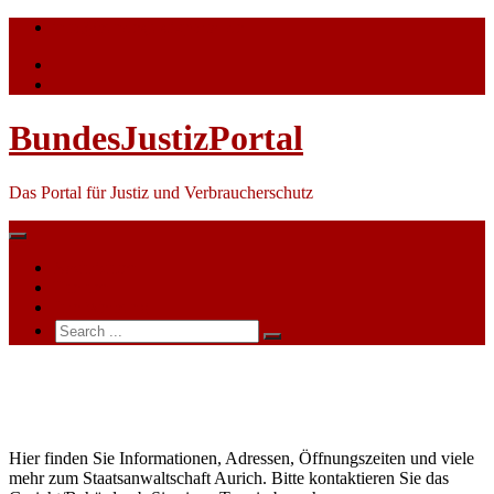
Skip
info@bundesjustizportal.de
to
content
BundesJustizPortal
Das Portal für Justiz und Verbraucherschutz
Nachrichten
Themen
Ihre Werbung
Search
for:
Staatsanwaltschaft
Aurich
Hier finden Sie Informationen, Adressen, Öffnungszeiten und viele
mehr zum Staatsanwaltschaft Aurich. Bitte kontaktieren Sie das