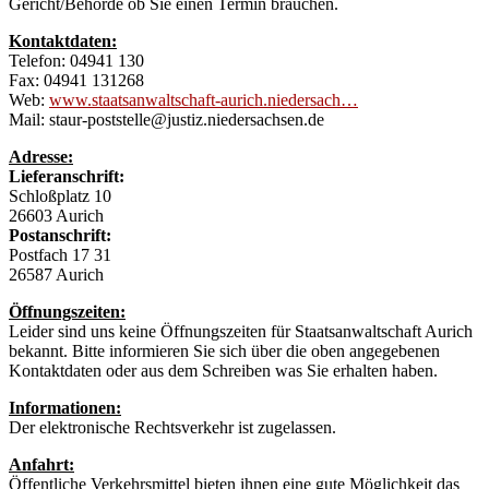
Gericht/Behörde ob Sie einen Termin brauchen.
Kontaktdaten:
Telefon: 04941 130
Fax: 04941 131268
Web:
www.staatsanwaltschaft-aurich.niedersach…
Mail: staur-poststelle@justiz.niedersachsen.de
Adresse:
Lieferanschrift:
Schloßplatz 10
26603 Aurich
Postanschrift:
Postfach 17 31
26587 Aurich
Öffnungszeiten:
Leider sind uns keine Öffnungszeiten für Staatsanwaltschaft Aurich
bekannt. Bitte informieren Sie sich über die oben angegebenen
Kontaktdaten oder aus dem Schreiben was Sie erhalten haben.
Informationen:
Der elektronische Rechtsverkehr ist zugelassen.
Anfahrt:
Öffentliche Verkehrsmittel bieten ihnen eine gute Möglichkeit das