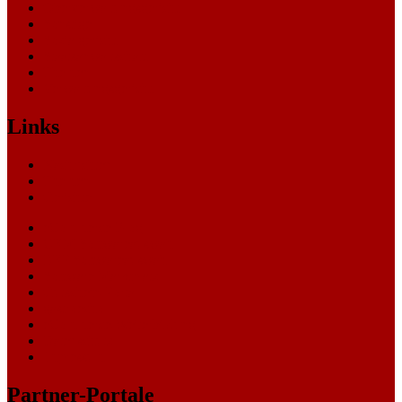
Oberverwaltungsgericht
Sonstige
Sozialgericht
Staatsanwaltschaft
Themen
Verwaltungsgericht
Links
Nachrichten
Themen
Gerichte
eCommerce Blog
CRM Softwareauswahl
ERP Softwareauswahl
Software Marktplatz
Gutschein-Portal
gastroecho
eCommerce-Weiterbildung
Datenschutz
Impressum
Partner-Portale