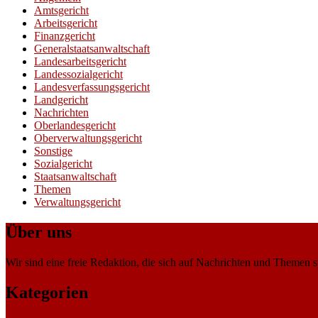
Amtsgericht
Arbeitsgericht
Finanzgericht
Generalstaatsanwaltschaft
Landesarbeitsgericht
Landessozialgericht
Landesverfassungsgericht
Landgericht
Nachrichten
Oberlandesgericht
Oberverwaltungsgericht
Sonstige
Sozialgericht
Staatsanwaltschaft
Themen
Verwaltungsgericht
Über uns
Wir sind eine freie Redaktion, die sich auf Nachrichten und Themen spe
Kategorien