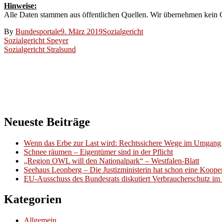
Hinweise:
Alle Daten stammen aus öffentlichen Quellen. Wir übernehmen kein Ge
By
Bundesportale
9. März 2019
Sozialgericht
Beitragsnavigation
Sozialgericht Speyer
Sozialgericht Stralsund
Neueste Beiträge
Wenn das Erbe zur Last wird: Rechtssichere Wege im Umgang 
Schnee räumen – Eigentümer sind in der Pflicht
„Region OWL will den Nationalpark“ – Westfalen-Blatt
Seehaus Leonberg – Die Justizministerin hat schon eine Kooper
EU-Ausschuss des Bundesrats diskutiert Verbraucherschutz im 
Kategorien
Allgemein