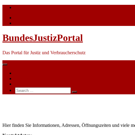
Skip
info@bundesjustizportal.de
to
content
BundesJustizPortal
Das Portal für Justiz und Verbraucherschutz
Nachrichten
Themen
Ihre Werbung
Search
for:
Sozialgericht
Stade
Hier finden Sie Informationen, Adressen, Öffnungszeiten und viele m