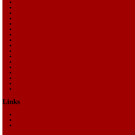
Allgemein
Amtsgericht
Arbeitsgericht
Finanzgericht
Generalstaatsanwaltschaft
Landesarbeitsgericht
Landessozialgericht
Landesverfassungsgericht
Landgericht
Nachrichten
Oberlandesgericht
Oberverwaltungsgericht
Sonstige
Sozialgericht
Staatsanwaltschaft
Themen
Verwaltungsgericht
Links
Nachrichten
Themen
Gerichte