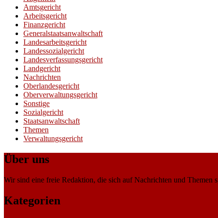
Amtsgericht
Arbeitsgericht
Finanzgericht
Generalstaatsanwaltschaft
Landesarbeitsgericht
Landessozialgericht
Landesverfassungsgericht
Landgericht
Nachrichten
Oberlandesgericht
Oberverwaltungsgericht
Sonstige
Sozialgericht
Staatsanwaltschaft
Themen
Verwaltungsgericht
Über uns
Wir sind eine freie Redaktion, die sich auf Nachrichten und Themen spe
Kategorien