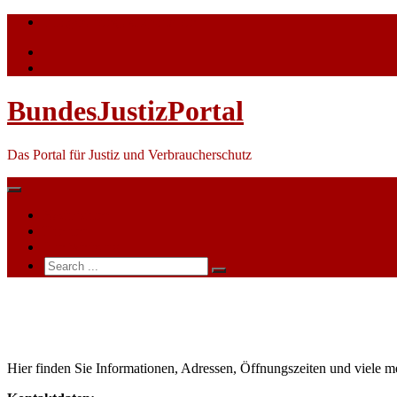
Skip
info@bundesjustizportal.de
to
content
BundesJustizPortal
Das Portal für Justiz und Verbraucherschutz
Nachrichten
Themen
Ihre Werbung
Search
for:
Sozialgericht
Rostock
Hier finden Sie Informationen, Adressen, Öffnungszeiten und viele m