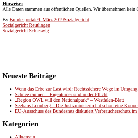
Hinweise:
Alle Daten stammen aus öffentlichen Quellen. Wir übernehmen kein Ge
By
Bundesportale
9. März 2019
Sozialgericht
Beitragsnavigation
Sozialgericht Reutlingen
Sozialgericht Schleswig
Neueste Beiträge
Wenn das Erbe zur Last wird: Rechtssichere Wege im Umgang 
Schnee räumen – Eigentümer sind in der Pflicht
„Region OWL will den Nationalpark“ – Westfalen-Blatt
Seehaus Leonberg – Die Justizministerin hat schon eine Kooper
EU-Ausschuss des Bundesrats diskutiert Verbraucherschutz im 
Kategorien
Allgemein