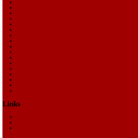
Allgemein
Amtsgericht
Arbeitsgericht
Finanzgericht
Generalstaatsanwaltschaft
Landesarbeitsgericht
Landessozialgericht
Landesverfassungsgericht
Landgericht
Nachrichten
Oberlandesgericht
Oberverwaltungsgericht
Sonstige
Sozialgericht
Staatsanwaltschaft
Themen
Verwaltungsgericht
Links
Nachrichten
Themen
Gerichte