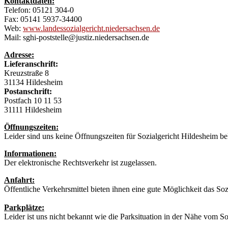
Kontaktdaten:
Telefon: 05121 304-0
Fax: 05141 5937-34400
Web:
www.landessozialgericht.niedersachsen.de
Mail: sghi-poststelle@justiz.niedersachsen.de
Adresse:
Lieferanschrift:
Kreuzstraße 8
31134 Hildesheim
Postanschrift:
Postfach 10 11 53
31111 Hildesheim
Öffnungszeiten:
Leider sind uns keine Öffnungszeiten für Sozialgericht Hildesheim b
Informationen:
Der elektronische Rechtsverkehr ist zugelassen.
Anfahrt:
Öffentliche Verkehrsmittel bieten ihnen eine gute Möglichkeit das So
Parkplätze:
Leider ist uns nicht bekannt wie die Parksituation in der Nähe vom So