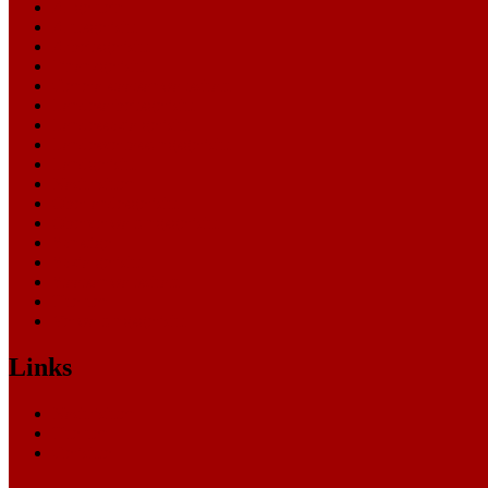
Allgemein
Amtsgericht
Arbeitsgericht
Finanzgericht
Generalstaatsanwaltschaft
Landesarbeitsgericht
Landessozialgericht
Landesverfassungsgericht
Landgericht
Nachrichten
Oberlandesgericht
Oberverwaltungsgericht
Sonstige
Sozialgericht
Staatsanwaltschaft
Themen
Verwaltungsgericht
Links
Nachrichten
Themen
Gerichte