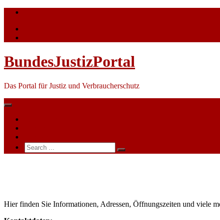
Skip
info@bundesjustizportal.de
to
content
BundesJustizPortal
Das Portal für Justiz und Verbraucherschutz
Nachrichten
Themen
Ihre Werbung
Search
for:
Sozialgericht
Hildesheim
Hier finden Sie Informationen, Adressen, Öffnungszeiten und viele m