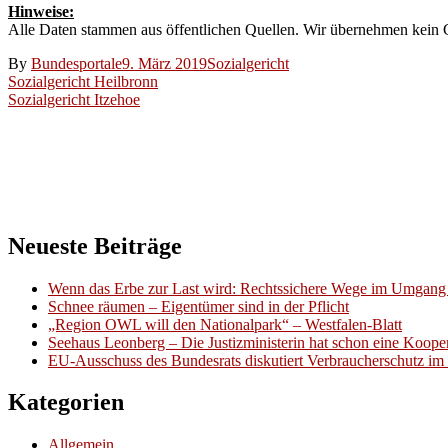
Hinweise:
Alle Daten stammen aus öffentlichen Quellen. Wir übernehmen kein Ge
By
Bundesportale
9. März 2019
Sozialgericht
Beitragsnavigation
Sozialgericht Heilbronn
Sozialgericht Itzehoe
Neueste Beiträge
Wenn das Erbe zur Last wird: Rechtssichere Wege im Umgang 
Schnee räumen – Eigentümer sind in der Pflicht
„Region OWL will den Nationalpark“ – Westfalen-Blatt
Seehaus Leonberg – Die Justizministerin hat schon eine Kooper
EU-Ausschuss des Bundesrats diskutiert Verbraucherschutz im 
Kategorien
Allgemein