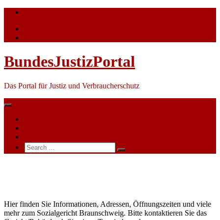
Skip
info@bundesjustizportal.de
to
content
BundesJustizPortal
Das Portal für Justiz und Verbraucherschutz
Nachrichten
Themen
Ihre Werbung
Search
for:
Sozialgericht
Braunschweig
Hier finden Sie Informationen, Adressen, Öffnungszeiten und viele
mehr zum Sozialgericht Braunschweig. Bitte kontaktieren Sie das