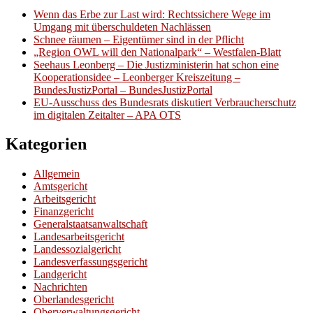
Wenn das Erbe zur Last wird: Rechtssichere Wege im
Umgang mit überschuldeten Nachlässen
Schnee räumen – Eigentümer sind in der Pflicht
„Region OWL will den Nationalpark“ – Westfalen-Blatt
Seehaus Leonberg – Die Justizministerin hat schon eine
Kooperationsidee – Leonberger Kreiszeitung –
BundesJustizPortal – BundesJustizPortal
EU-Ausschuss des Bundesrats diskutiert Verbraucherschutz
im digitalen Zeitalter – APA OTS
Kategorien
Allgemein
Amtsgericht
Arbeitsgericht
Finanzgericht
Generalstaatsanwaltschaft
Landesarbeitsgericht
Landessozialgericht
Landesverfassungsgericht
Landgericht
Nachrichten
Oberlandesgericht
Oberverwaltungsgericht