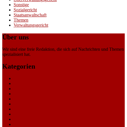
Sonstige
Sozialgericht
Staatsanwaltschaft
Themen
Verwaltungsgericht
Über uns
Wir sind eine freie Redaktion, die sich auf Nachrichten und Themen
spezialisiert hat.
Kategorien
Allgemein
Amtsgericht
Arbeitsgericht
Finanzgericht
Generalstaatsanwaltschaft
Landesarbeitsgericht
Landessozialgericht
Landesverfassungsgericht
Landgericht
Nachrichten