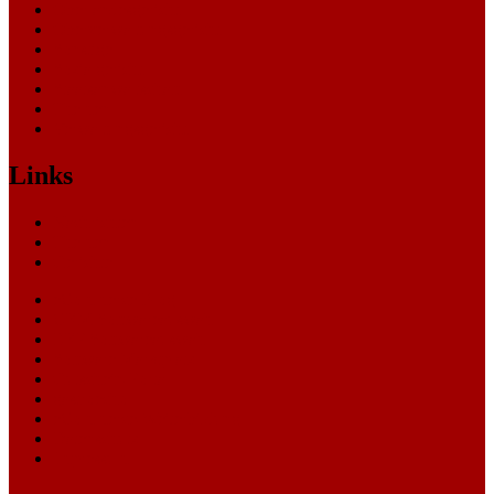
Oberlandesgericht
Oberverwaltungsgericht
Sonstige
Sozialgericht
Staatsanwaltschaft
Themen
Verwaltungsgericht
Links
Nachrichten
Themen
Gerichte
eCommerce Blog
CRM Softwareauswahl
ERP Softwareauswahl
Software Marktplatz
Gutschein-Portal
gastroecho
eCommerce-Weiterbildung
Datenschutz
Impressum