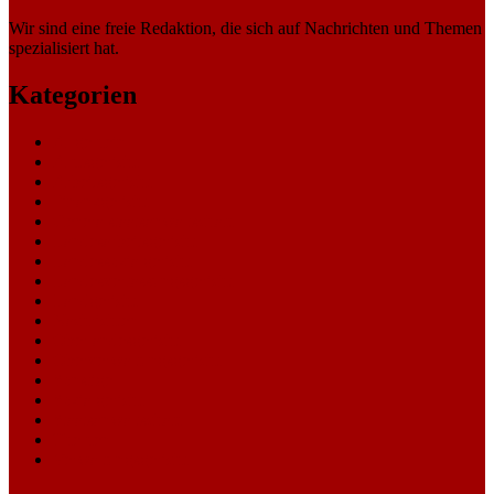
Wir sind eine freie Redaktion, die sich auf Nachrichten und Themen
spezialisiert hat.
Kategorien
Allgemein
Amtsgericht
Arbeitsgericht
Finanzgericht
Generalstaatsanwaltschaft
Landesarbeitsgericht
Landessozialgericht
Landesverfassungsgericht
Landgericht
Nachrichten
Oberlandesgericht
Oberverwaltungsgericht
Sonstige
Sozialgericht
Staatsanwaltschaft
Themen
Verwaltungsgericht