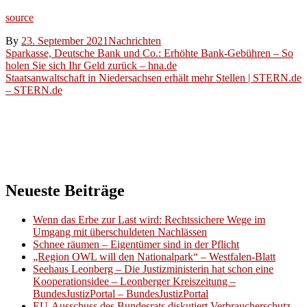
source
By
23. September 2021
Nachrichten
Beitragsnavigation
Sparkasse, Deutsche Bank und Co.: Erhöhte Bank-Gebühren – So
holen Sie sich Ihr Geld zurück – hna.de
Staatsanwaltschaft in Niedersachsen erhält mehr Stellen | STERN.de
– STERN.de
Neueste Beiträge
Wenn das Erbe zur Last wird: Rechtssichere Wege im
Umgang mit überschuldeten Nachlässen
Schnee räumen – Eigentümer sind in der Pflicht
„Region OWL will den Nationalpark“ – Westfalen-Blatt
Seehaus Leonberg – Die Justizministerin hat schon eine
Kooperationsidee – Leonberger Kreiszeitung –
BundesJustizPortal – BundesJustizPortal
EU-Ausschuss des Bundesrats diskutiert Verbraucherschutz