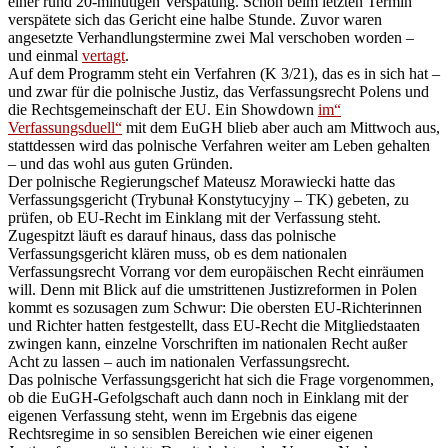
einer rund 20-minütigen Verspätung. Schon beim letzten Termin
verspätete sich das Gericht eine halbe Stunde. Zuvor waren
angesetzte Verhandlungstermine zwei Mal verschoben worden –
und einmal
vertagt
.
Auf dem Programm steht ein Verfahren (K 3/21), das es in sich hat –
und zwar für die polnische Justiz, das Verfassungsrecht Polens und
die Rechtsgemeinschaft der EU. Ein Showdown
im“
Verfassungsduell“
mit dem EuGH blieb aber auch am Mittwoch aus,
stattdessen wird das polnische Verfahren weiter am Leben gehalten
– und das wohl aus guten Gründen.
Der polnische Regierungschef Mateusz Morawiecki hatte das
Verfassungsgericht (Trybunał Konstytucyjny – TK) gebeten, zu
prüfen, ob EU-Recht im Einklang mit der Verfassung steht.
Zugespitzt läuft es darauf hinaus, dass das polnische
Verfassungsgericht klären muss, ob es dem nationalen
Verfassungsrecht Vorrang vor dem europäischen Recht einräumen
will. Denn mit Blick auf die umstrittenen Justizreformen in Polen
kommt es sozusagen zum Schwur: Die obersten EU-Richterinnen
und Richter hatten festgestellt, dass EU-Recht die Mitgliedstaaten
zwingen kann, einzelne Vorschriften im nationalen Recht außer
Acht zu lassen – auch im nationalen Verfassungsrecht.
Das polnische Verfassungsgericht hat sich die Frage vorgenommen,
ob die EuGH-Gefolgschaft auch dann noch in Einklang mit der
eigenen Verfassung steht, wenn im Ergebnis das eigene
Rechtsregime in so sensiblen Bereichen wie einer eigenen