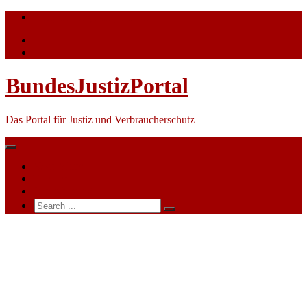
Skip
info@bundesjustizportal.de
to
content
BundesJustizPortal
Das Portal für Justiz und Verbraucherschutz
Nachrichten
Themen
Ihre Werbung
Search
for:
Lörrach:
Landesjustizministerin
Marion
Gentges