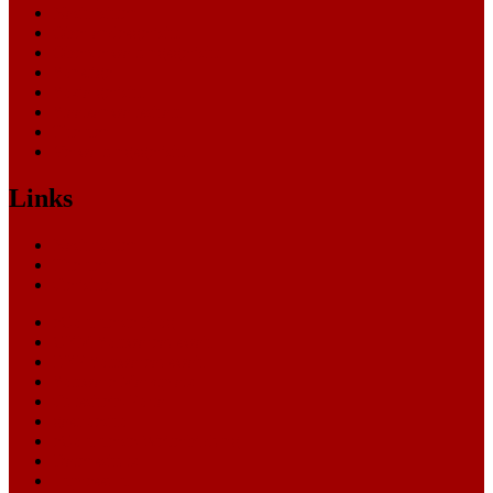
Nachrichten
Oberlandesgericht
Oberverwaltungsgericht
Sonstige
Sozialgericht
Staatsanwaltschaft
Themen
Verwaltungsgericht
Links
Nachrichten
Themen
Gerichte
eCommerce Blog
CRM Softwareauswahl
ERP Softwareauswahl
Software Marktplatz
Gutschein-Portal
gastroecho
eCommerce-Weiterbildung
Datenschutz
Impressum