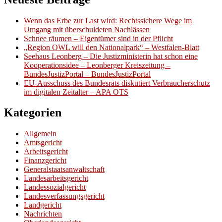
Wenn das Erbe zur Last wird: Rechtssichere Wege im
Umgang mit überschuldeten Nachlässen
Schnee räumen – Eigentümer sind in der Pflicht
„Region OWL will den Nationalpark“ – Westfalen-Blatt
Seehaus Leonberg – Die Justizministerin hat schon eine
Kooperationsidee – Leonberger Kreiszeitung –
BundesJustizPortal – BundesJustizPortal
EU-Ausschuss des Bundesrats diskutiert Verbraucherschutz
im digitalen Zeitalter – APA OTS
Kategorien
Allgemein
Amtsgericht
Arbeitsgericht
Finanzgericht
Generalstaatsanwaltschaft
Landesarbeitsgericht
Landessozialgericht
Landesverfassungsgericht
Landgericht
Nachrichten