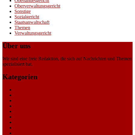
Oberlandesgericht
Oberverwaltungsgericht
Sonstige
Sozialgericht
Staatsanwaltschaft
Themen
Verwaltungsgericht
Über uns
Wir sind eine freie Redaktion, die sich auf Nachrichten und Themen
spezialisiert hat.
Kategorien
Allgemein
Amtsgericht
Arbeitsgericht
Finanzgericht
Generalstaatsanwaltschaft
Landesarbeitsgericht
Landessozialgericht
Landesverfassungsgericht
Landgericht