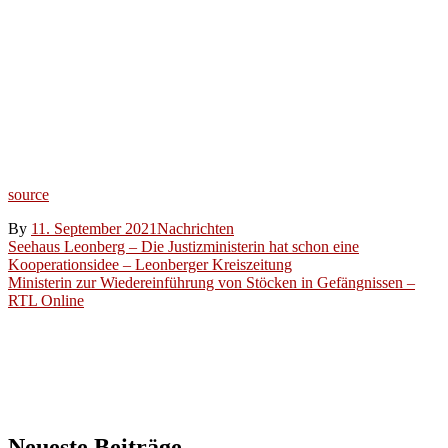
im Alltag
einer
trinationalen
Region
aus –
RegioTrends.de
source
By
11. September 2021
Nachrichten
Beitragsnavigation
Seehaus Leonberg – Die Justizministerin hat schon eine
Kooperationsidee – Leonberger Kreiszeitung
Ministerin zur Wiedereinführung von Stöcken in Gefängnissen –
RTL Online
Neueste Beiträge