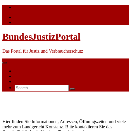
Skip
info@bundesjustizportal.de
to
content
BundesJustizPortal
Das Portal für Justiz und Verbraucherschutz
Nachrichten
Themen
Ihre Werbung
Search
for:
Landgericht
Konstanz
Hier finden Sie Informationen, Adressen, Öffnungszeiten und viele
mehr zum Landgericht Konstanz. Bitte kontaktieren Sie das