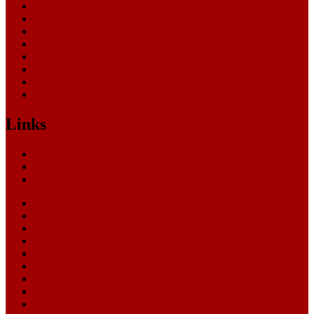
Nachrichten
Oberlandesgericht
Oberverwaltungsgericht
Sonstige
Sozialgericht
Staatsanwaltschaft
Themen
Verwaltungsgericht
Links
Nachrichten
Themen
Gerichte
eCommerce Blog
CRM Softwareauswahl
ERP Softwareauswahl
Software Marktplatz
Gutschein-Portal
gastroecho
eCommerce-Weiterbildung
Datenschutz
Impressum