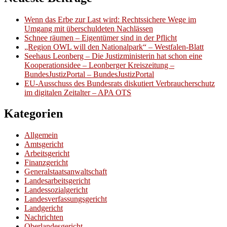
Wenn das Erbe zur Last wird: Rechtssichere Wege im
Umgang mit überschuldeten Nachlässen
Schnee räumen – Eigentümer sind in der Pflicht
„Region OWL will den Nationalpark“ – Westfalen-Blatt
Seehaus Leonberg – Die Justizministerin hat schon eine
Kooperationsidee – Leonberger Kreiszeitung –
BundesJustizPortal – BundesJustizPortal
EU-Ausschuss des Bundesrats diskutiert Verbraucherschutz
im digitalen Zeitalter – APA OTS
Kategorien
Allgemein
Amtsgericht
Arbeitsgericht
Finanzgericht
Generalstaatsanwaltschaft
Landesarbeitsgericht
Landessozialgericht
Landesverfassungsgericht
Landgericht
Nachrichten
Oberlandesgericht