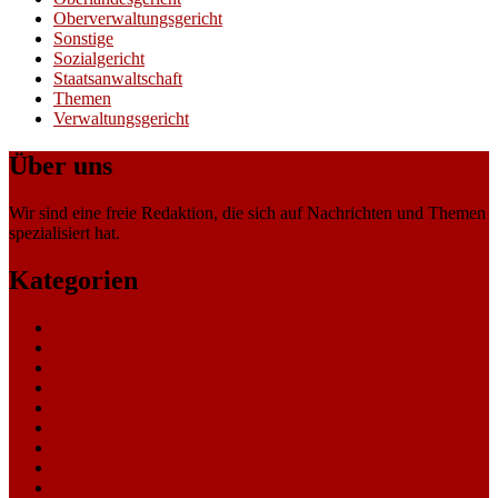
Oberverwaltungsgericht
Sonstige
Sozialgericht
Staatsanwaltschaft
Themen
Verwaltungsgericht
Über uns
Wir sind eine freie Redaktion, die sich auf Nachrichten und Themen
spezialisiert hat.
Kategorien
Allgemein
Amtsgericht
Arbeitsgericht
Finanzgericht
Generalstaatsanwaltschaft
Landesarbeitsgericht
Landessozialgericht
Landesverfassungsgericht
Landgericht