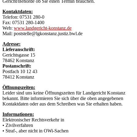
Gericht/Behörde ob Sie einen Termin brauchen.
Kontaktdaten:
Telefon: 07531 280-0
Fax: 07531 280-1400
Web:
www.landgericht-konstanz.de
Mail: poststelle@lgkonstanz.justiz.bwl.de
Adresse:
Lieferanschrift:
Gerichtsgasse 15
78462 Konstanz
Postanschrift:
Postfach 10 12 43
78412 Konstanz
Öffnungszeiten:
Leider sind uns keine Öffnungszeiten für Landgericht Konstanz
bekannt. Bitte informieren Sie sich über die oben angegebenen
Kontaktdaten oder aus dem Schreiben was Sie erhalten haben.
Informationen:
Elektronischer Rechtsverkehr in
• Zivilverfahren
• Straf-, aber nicht in OWi-Sachen