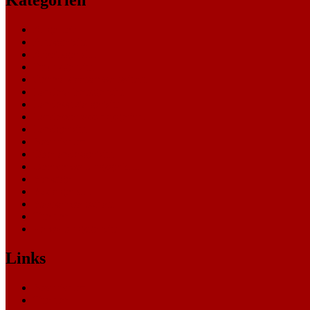
Kategorien
Allgemein
Amtsgericht
Arbeitsgericht
Finanzgericht
Generalstaatsanwaltschaft
Landesarbeitsgericht
Landessozialgericht
Landesverfassungsgericht
Landgericht
Nachrichten
Oberlandesgericht
Oberverwaltungsgericht
Sonstige
Sozialgericht
Staatsanwaltschaft
Themen
Verwaltungsgericht
Links
Nachrichten
Themen