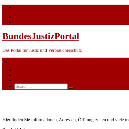
Skip
info@bundesjustizportal.de
to
content
BundesJustizPortal
Das Portal für Justiz und Verbraucherschutz
Nachrichten
Themen
Ihre Werbung
Search
for:
Landgericht
Aurich
Hier finden Sie Informationen, Adressen, Öffnungszeiten und viele m