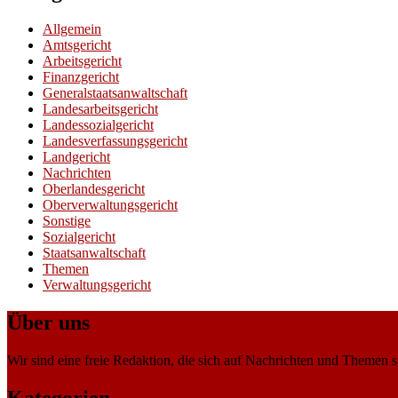
Allgemein
Amtsgericht
Arbeitsgericht
Finanzgericht
Generalstaatsanwaltschaft
Landesarbeitsgericht
Landessozialgericht
Landesverfassungsgericht
Landgericht
Nachrichten
Oberlandesgericht
Oberverwaltungsgericht
Sonstige
Sozialgericht
Staatsanwaltschaft
Themen
Verwaltungsgericht
Über uns
Wir sind eine freie Redaktion, die sich auf Nachrichten und Themen spe