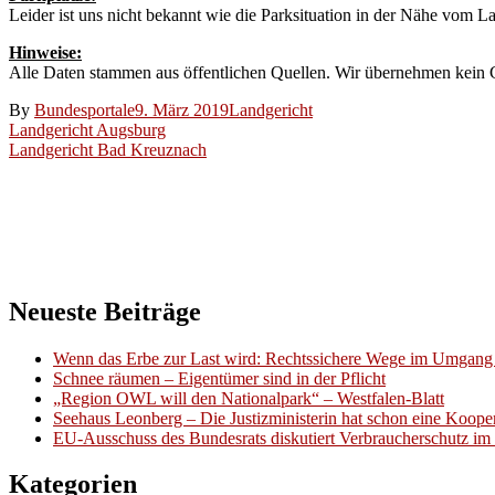
Leider ist uns nicht bekannt wie die Parksituation in der Nähe vom La
Hinweise:
Alle Daten stammen aus öffentlichen Quellen. Wir übernehmen kein Ge
By
Bundesportale
9. März 2019
Landgericht
Beitragsnavigation
Landgericht Augsburg
Landgericht Bad Kreuznach
Neueste Beiträge
Wenn das Erbe zur Last wird: Rechtssichere Wege im Umgang 
Schnee räumen – Eigentümer sind in der Pflicht
„Region OWL will den Nationalpark“ – Westfalen-Blatt
Seehaus Leonberg – Die Justizministerin hat schon eine Kooper
EU-Ausschuss des Bundesrats diskutiert Verbraucherschutz im 
Kategorien