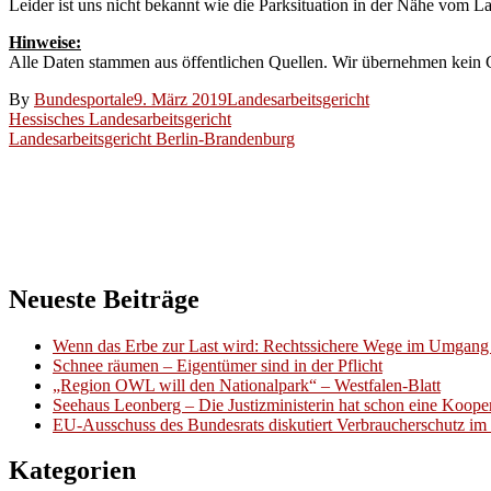
Leider ist uns nicht bekannt wie die Parksituation in der Nähe vom L
Hinweise:
Alle Daten stammen aus öffentlichen Quellen. Wir übernehmen kein Ge
By
Bundesportale
9. März 2019
Landesarbeitsgericht
Beitragsnavigation
Hessisches Landesarbeitsgericht
Landesarbeitsgericht Berlin-Brandenburg
Neueste Beiträge
Wenn das Erbe zur Last wird: Rechtssichere Wege im Umgang 
Schnee räumen – Eigentümer sind in der Pflicht
„Region OWL will den Nationalpark“ – Westfalen-Blatt
Seehaus Leonberg – Die Justizministerin hat schon eine Kooper
EU-Ausschuss des Bundesrats diskutiert Verbraucherschutz im 
Kategorien