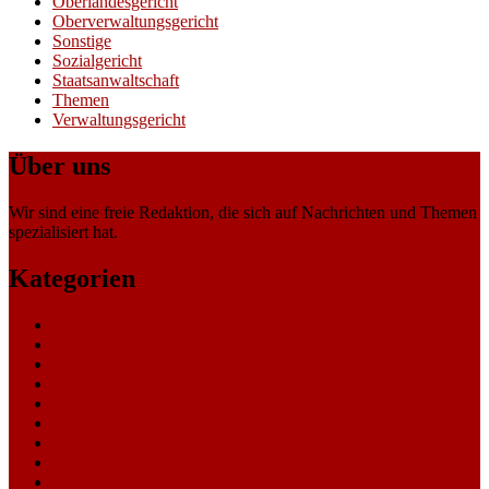
Oberlandesgericht
Oberverwaltungsgericht
Sonstige
Sozialgericht
Staatsanwaltschaft
Themen
Verwaltungsgericht
Über uns
Wir sind eine freie Redaktion, die sich auf Nachrichten und Themen
spezialisiert hat.
Kategorien
Allgemein
Amtsgericht
Arbeitsgericht
Finanzgericht
Generalstaatsanwaltschaft
Landesarbeitsgericht
Landessozialgericht
Landesverfassungsgericht
Landgericht