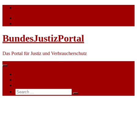
Skip
info@bundesjustizportal.de
to
content
BundesJustizPortal
Das Portal für Justiz und Verbraucherschutz
Nachrichten
Themen
Ihre Werbung
Search
for:
Justiz:
Prozess-
Wiederaufnahme
auch