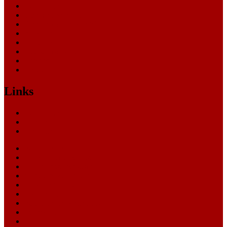
Nachrichten
Oberlandesgericht
Oberverwaltungsgericht
Sonstige
Sozialgericht
Staatsanwaltschaft
Themen
Verwaltungsgericht
Links
Nachrichten
Themen
Gerichte
eCommerce Blog
CRM Softwareauswahl
ERP Softwareauswahl
Software Marktplatz
Gutschein-Portal
gastroecho
eCommerce-Weiterbildung
Datenschutz
Impressum