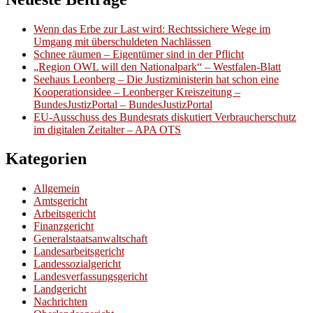
Wenn das Erbe zur Last wird: Rechtssichere Wege im
Umgang mit überschuldeten Nachlässen
Schnee räumen – Eigentümer sind in der Pflicht
„Region OWL will den Nationalpark“ – Westfalen-Blatt
Seehaus Leonberg – Die Justizministerin hat schon eine
Kooperationsidee – Leonberger Kreiszeitung –
BundesJustizPortal – BundesJustizPortal
EU-Ausschuss des Bundesrats diskutiert Verbraucherschutz
im digitalen Zeitalter – APA OTS
Kategorien
Allgemein
Amtsgericht
Arbeitsgericht
Finanzgericht
Generalstaatsanwaltschaft
Landesarbeitsgericht
Landessozialgericht
Landesverfassungsgericht
Landgericht
Nachrichten