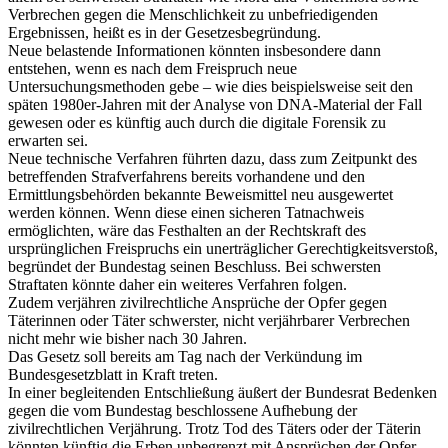
Verbrechen gegen die Menschlichkeit zu unbefriedigenden
Ergebnissen, heißt es in der Gesetzesbegründung.
Neue belastende Informationen könnten insbesondere dann
entstehen, wenn es nach dem Freispruch neue
Untersuchungsmethoden gebe – wie dies beispielsweise seit den
späten 1980er-Jahren mit der Analyse von DNA-Material der Fall
gewesen oder es künftig auch durch die digitale Forensik zu
erwarten sei.
Neue technische Verfahren führten dazu, dass zum Zeitpunkt des
betreffenden Strafverfahrens bereits vorhandene und den
Ermittlungsbehörden bekannte Beweismittel neu ausgewertet
werden können. Wenn diese einen sicheren Tatnachweis
ermöglichten, wäre das Festhalten an der Rechtskraft des
ursprünglichen Freispruchs ein unerträglicher Gerechtigkeitsverstoß,
begründet der Bundestag seinen Beschluss. Bei schwersten
Straftaten könnte daher ein weiteres Verfahren folgen.
Zudem verjähren zivilrechtliche Ansprüche der Opfer gegen
Täterinnen oder Täter schwerster, nicht verjährbarer Verbrechen
nicht mehr wie bisher nach 30 Jahren.
Das Gesetz soll bereits am Tag nach der Verkündung im
Bundesgesetzblatt in Kraft treten.
In einer begleitenden Entschließung äußert der Bundesrat Bedenken
gegen die vom Bundestag beschlossene Aufhebung der
zivilrechtlichen Verjährung. Trotz Tod des Täters oder der Täterin
könnten künftig die Erben unbegrenzt mit Ansprüchen der Opfer