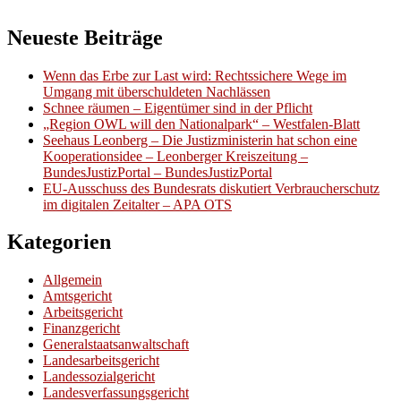
Neueste Beiträge
Wenn das Erbe zur Last wird: Rechtssichere Wege im
Umgang mit überschuldeten Nachlässen
Schnee räumen – Eigentümer sind in der Pflicht
„Region OWL will den Nationalpark“ – Westfalen-Blatt
Seehaus Leonberg – Die Justizministerin hat schon eine
Kooperationsidee – Leonberger Kreiszeitung –
BundesJustizPortal – BundesJustizPortal
EU-Ausschuss des Bundesrats diskutiert Verbraucherschutz
im digitalen Zeitalter – APA OTS
Kategorien
Allgemein
Amtsgericht
Arbeitsgericht
Finanzgericht
Generalstaatsanwaltschaft
Landesarbeitsgericht
Landessozialgericht
Landesverfassungsgericht