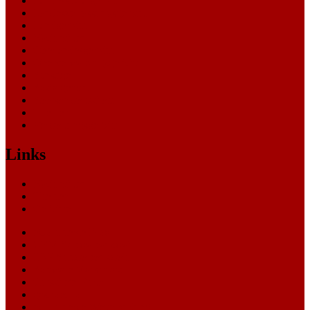
Landessozialgericht
Landesverfassungsgericht
Landgericht
Nachrichten
Oberlandesgericht
Oberverwaltungsgericht
Sonstige
Sozialgericht
Staatsanwaltschaft
Themen
Verwaltungsgericht
Links
Nachrichten
Themen
Gerichte
eCommerce Blog
CRM Softwareauswahl
ERP Softwareauswahl
Software Marktplatz
Gutschein-Portal
gastroecho
eCommerce-Weiterbildung