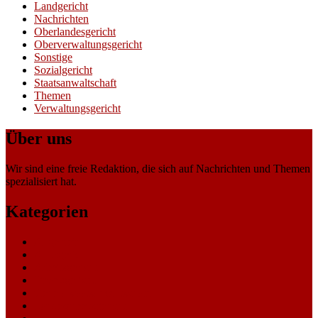
Landgericht
Nachrichten
Oberlandesgericht
Oberverwaltungsgericht
Sonstige
Sozialgericht
Staatsanwaltschaft
Themen
Verwaltungsgericht
Über uns
Wir sind eine freie Redaktion, die sich auf Nachrichten und Themen
spezialisiert hat.
Kategorien
Allgemein
Amtsgericht
Arbeitsgericht
Finanzgericht
Generalstaatsanwaltschaft
Landesarbeitsgericht