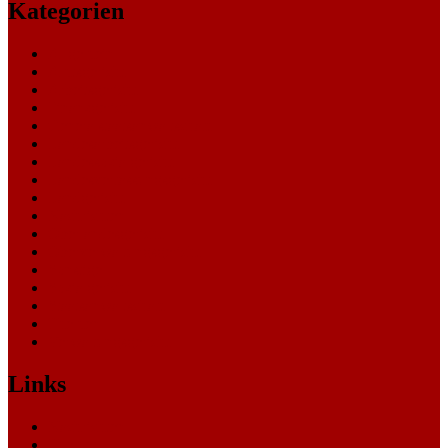
Kategorien
Allgemein
Amtsgericht
Arbeitsgericht
Finanzgericht
Generalstaatsanwaltschaft
Landesarbeitsgericht
Landessozialgericht
Landesverfassungsgericht
Landgericht
Nachrichten
Oberlandesgericht
Oberverwaltungsgericht
Sonstige
Sozialgericht
Staatsanwaltschaft
Themen
Verwaltungsgericht
Links
Nachrichten
Themen