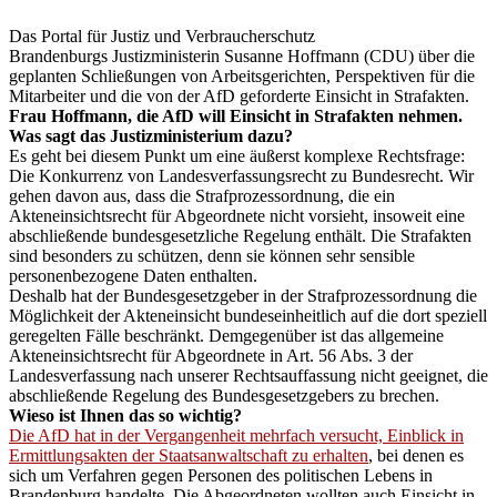
Das Portal für Justiz und Verbraucherschutz
Brandenburgs Justizministerin Susanne Hoffmann (CDU) über die
geplanten Schließungen von Arbeitsgerichten, Perspektiven für die
Mitarbeiter und die von der AfD geforderte Einsicht in Strafakten.
Frau Hoffmann, die AfD will Einsicht in Strafakten nehmen.
Was sagt das Justizministerium dazu?
Es geht bei diesem Punkt um eine äußerst komplexe Rechtsfrage:
Die Konkurrenz von Landesverfassungsrecht zu Bundesrecht. Wir
gehen davon aus, dass die Strafprozessordnung, die ein
Akteneinsichtsrecht für Abgeordnete nicht vorsieht, insoweit eine
abschließende bundesgesetzliche Regelung enthält. Die Strafakten
sind besonders zu schützen, denn sie können sehr sensible
personenbezogene Daten enthalten.
Deshalb hat der Bundesgesetzgeber in der Strafprozessordnung die
Möglichkeit der Akteneinsicht bundeseinheitlich auf die dort speziell
geregelten Fälle beschränkt. Demgegenüber ist das allgemeine
Akteneinsichtsrecht für Abgeordnete in Art. 56 Abs. 3 der
Landesverfassung nach unserer Rechtsauffassung nicht geeignet, die
abschließende Regelung des Bundesgesetzgebers zu brechen.
Wieso ist Ihnen das so wichtig?
Die AfD hat in der Vergangenheit mehrfach versucht, Einblick in
Ermittlungsakten der Staatsanwaltschaft zu erhalten
, bei denen es
sich um Verfahren gegen Personen des politischen Lebens in
Brandenburg handelte. Die Abgeordneten wollten auch Einsicht in