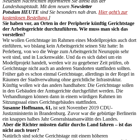
Neuesten Nachrichten informieren Sie direkt aus der
Landeshauptstadt. Mit dem neuen
Newsletter
Potsdam
HEUTE
sind Sie besonders nah dran.
Hier geht’s zur
kostenlosen Bestellung.
]
Sie haben vor, an Orten in der Peripherie künftig Gerichtstage
der Arbeitsgerichte durchzuführen. Wie muss man sich das
vorstellen?
Wir wollen Gerichtstage im Rahmen eines Modellprojekts auch dort
einführen, wo bislang kein Arbeitsgericht seinen Sitz hatte: In
Perleberg, von wo die Wege zum Arbeitsgericht Neuruppin sehr
weit sind, und in Luckenwalde. Und da es sich dabei um ein
Modellprojekt handelt, werden wir zu gegebener Zeit prüfen, ob
Gerichtstage nicht auch an anderen Standorten stattfinden sollten.
Früher gab es schon einmal Gerichtstage, allerdings in der Regel in
Räumen der Stadtverwaltung ohne gerichtliche Infrastruktur.
Künftig wollen wir das anders handhaben: Die Gerichtstage sollen
in den Gebäuden der Amtsgerichte durchgeführt werden. Die
Verhandlungen können dann in einem würdigen Rahmen im
Sitzungssaal eines Gerichtsgebäudes stattfinden.
Susanne Hoffmann, 61,
ist seit November 2019 CDU-
Justizministerin in Brandenburg. Zuvor war die gebürtige Berlinerin
ein knappes halbes Jahr Generalstaatsanwältin des Landes.
Aber die Richter müssten dafür durchs Land fahren – ist das
nicht auch teuer?
Natürlich sind solche Gerichtstage mit einem höheren