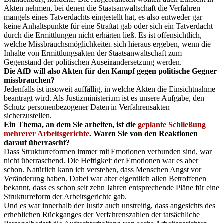
Akten nehmen, bei denen die Staatsanwaltschaft die Verfahren
mangels eines Tatverdachts eingestellt hat, es also entweder gar
keine Anhaltspunkte für eine Straftat gab oder sich ein Tatverdacht
durch die Ermittlungen nicht erhärten ließ. Es ist offensichtlich,
welche Missbrauchsmöglichkeiten sich hieraus ergeben, wenn die
Inhalte von Ermittlungsakten der Staatsanwaltschaft zum
Gegenstand der politischen Auseinandersetzung werden.
Die AfD will also Akten für den Kampf gegen politische Gegner
missbrauchen?
Jedenfalls ist insoweit auffällig, in welche Akten die Einsichtnahme
beantragt wird. Als Justizministerium ist es unsere Aufgabe, den
Schutz personenbezogener Daten in Verfahrensakten
sicherzustellen.
Ein Thema, an dem Sie arbeiten, ist die
geplante Schließung
mehrerer Arbeitsgerichte
. Waren Sie von den Reaktionen
darauf überrascht?
Dass Strukturreformen immer mit Emotionen verbunden sind, war
nicht überraschend. Die Heftigkeit der Emotionen war es aber
schon. Natürlich kann ich verstehen, dass Menschen Angst vor
Veränderung haben. Dabei war aber eigentlich allen Betroffenen
bekannt, dass es schon seit zehn Jahren entsprechende Pläne für eine
Strukturreform der Arbeitsgerichte gab.
Und es war innerhalb der Justiz auch unstreitig, dass angesichts des
erheblichen Rückganges der Verfahrenszahlen der tatsächliche