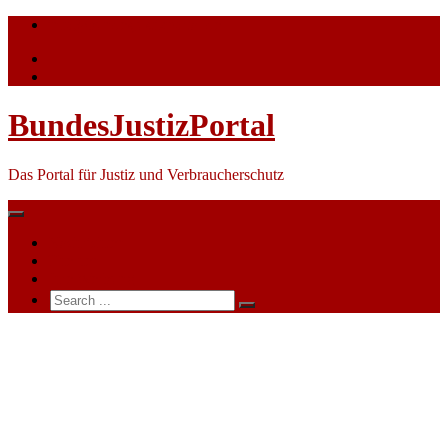
Skip
info@bundesjustizportal.de
to
content
BundesJustizPortal
Das Portal für Justiz und Verbraucherschutz
Nachrichten
Themen
Ihre Werbung
Search
for:
Interview
|
Justizministerin
Susanne