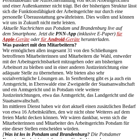
Personalbedarf die Aufrechterhaltung von sechs Arbeitsgerichten
und einer Außenkammer nicht trägt. Bei der bisherigen Struktur lässt
sich die Funktionsfähigkeit der Arbeitsgerichte nur durch eine
personelle Überausstattung gewährleisten. Dies wollen und können
wir uns in Zukunft nicht mehr leisten.
Aktuelle Nachrichten aus Potsdam und Brandenburg live auf
dem Smartphone. Jetzt die
PNN-App
(inklusive E-Paper)
für
Apple
-Geräte
oder
für
Android
-Geräte
herunterladen.
Was passiert mit den Mitarbeitern?
Wir ermöglichen allen insgesamt 31 von den Schließungen
betroffenen Mitarbeiterinnen und Mitarbeitern die Wahl, entweder
mit der Arbeitsgerichtsbarkeit mitzugehen oder am bisherigen
Arbeitsort zu bleiben und in einer anderen Justizeinrichtung eine
adäquate Stelle zu übernehmen. Wir bieten also sehr
sozialverträgliche Lösungen an. In Senftenberg gibt es ja auch ein
Amtsgericht, in Eberswalde eine Zweigstelle der Staatsanwaltschaft
und ein Amtsgericht und in Potsdam viele weitere
Justizeinrichtungen, etwa das Amtsgericht, das Landgericht und die
Staatsanwaltschaft.
Im mittleren Dienst haben wir dort aktuell einen zusätzlichen Bedarf
von etwa 16 Arbeitskräften, den wir nicht ohne Weiteres auf dem
freien Markt decken können. Wir wären dankbar, wenn sich die
Mitarbeiterinnen und Mitarbeiter des Arbeitsgerichts Potsdam für
eine dieser Stellen entscheiden würden.
[
Was ist los in Potsdam und Brandenburg?
Die Potsdamer