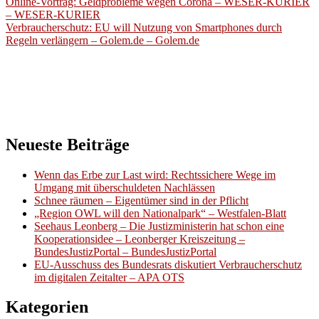
Beitragsnavigation
Online-Vortrag: Geldprobleme wegen Corona – WESER-KURIER
– WESER-KURIER
Verbraucherschutz: EU will Nutzung von Smartphones durch
Regeln verlängern – Golem.de – Golem.de
Neueste Beiträge
Wenn das Erbe zur Last wird: Rechtssichere Wege im
Umgang mit überschuldeten Nachlässen
Schnee räumen – Eigentümer sind in der Pflicht
„Region OWL will den Nationalpark“ – Westfalen-Blatt
Seehaus Leonberg – Die Justizministerin hat schon eine
Kooperationsidee – Leonberger Kreiszeitung –
BundesJustizPortal – BundesJustizPortal
EU-Ausschuss des Bundesrats diskutiert Verbraucherschutz
im digitalen Zeitalter – APA OTS
Kategorien