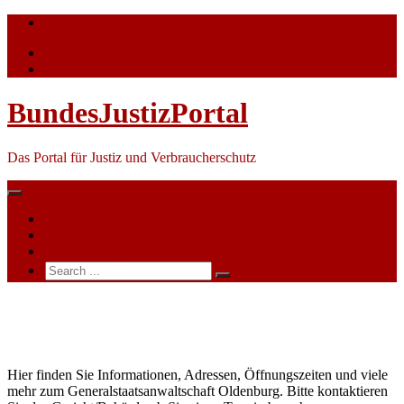
Skip
info@bundesjustizportal.de
to
content
BundesJustizPortal
Das Portal für Justiz und Verbraucherschutz
Nachrichten
Themen
Ihre Werbung
Search
for:
Generalstaatsanwaltschaft
Oldenburg
Hier finden Sie Informationen, Adressen, Öffnungszeiten und viele
mehr zum Generalstaatsanwaltschaft Oldenburg. Bitte kontaktieren