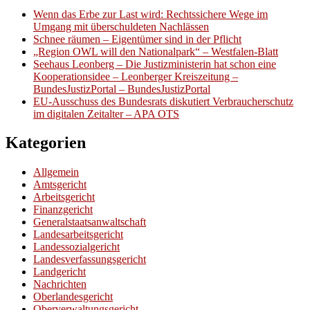
Wenn das Erbe zur Last wird: Rechtssichere Wege im
Umgang mit überschuldeten Nachlässen
Schnee räumen – Eigentümer sind in der Pflicht
„Region OWL will den Nationalpark“ – Westfalen-Blatt
Seehaus Leonberg – Die Justizministerin hat schon eine
Kooperationsidee – Leonberger Kreiszeitung –
BundesJustizPortal – BundesJustizPortal
EU-Ausschuss des Bundesrats diskutiert Verbraucherschutz
im digitalen Zeitalter – APA OTS
Kategorien
Allgemein
Amtsgericht
Arbeitsgericht
Finanzgericht
Generalstaatsanwaltschaft
Landesarbeitsgericht
Landessozialgericht
Landesverfassungsgericht
Landgericht
Nachrichten
Oberlandesgericht
Oberverwaltungsgericht