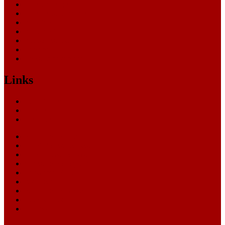
Oberlandesgericht
Oberverwaltungsgericht
Sonstige
Sozialgericht
Staatsanwaltschaft
Themen
Verwaltungsgericht
Links
Nachrichten
Themen
Gerichte
eCommerce Blog
CRM Softwareauswahl
ERP Softwareauswahl
Software Marktplatz
Gutschein-Portal
gastroecho
eCommerce-Weiterbildung
Datenschutz
Impressum