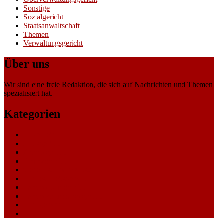
Sonstige
Sozialgericht
Staatsanwaltschaft
Themen
Verwaltungsgericht
Über uns
Wir sind eine freie Redaktion, die sich auf Nachrichten und Themen
spezialisiert hat.
Kategorien
Allgemein
Amtsgericht
Arbeitsgericht
Finanzgericht
Generalstaatsanwaltschaft
Landesarbeitsgericht
Landessozialgericht
Landesverfassungsgericht
Landgericht
Nachrichten