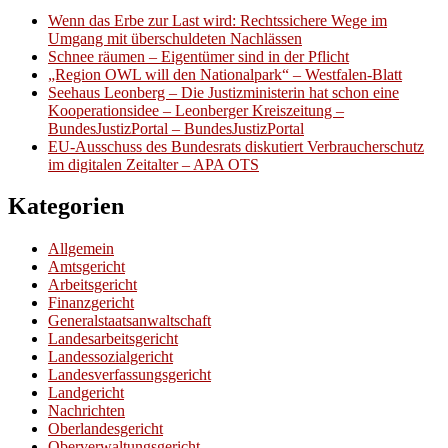
Wenn das Erbe zur Last wird: Rechtssichere Wege im
Umgang mit überschuldeten Nachlässen
Schnee räumen – Eigentümer sind in der Pflicht
„Region OWL will den Nationalpark“ – Westfalen-Blatt
Seehaus Leonberg – Die Justizministerin hat schon eine
Kooperationsidee – Leonberger Kreiszeitung –
BundesJustizPortal – BundesJustizPortal
EU-Ausschuss des Bundesrats diskutiert Verbraucherschutz
im digitalen Zeitalter – APA OTS
Kategorien
Allgemein
Amtsgericht
Arbeitsgericht
Finanzgericht
Generalstaatsanwaltschaft
Landesarbeitsgericht
Landessozialgericht
Landesverfassungsgericht
Landgericht
Nachrichten
Oberlandesgericht
Oberverwaltungsgericht