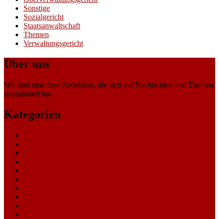
Sonstige
Sozialgericht
Staatsanwaltschaft
Themen
Verwaltungsgericht
Über uns
Wir sind eine freie Redaktion, die sich auf Nachrichten und Themen
spezialisiert hat.
Kategorien
Allgemein
Amtsgericht
Arbeitsgericht
Finanzgericht
Generalstaatsanwaltschaft
Landesarbeitsgericht
Landessozialgericht
Landesverfassungsgericht
Landgericht
Nachrichten