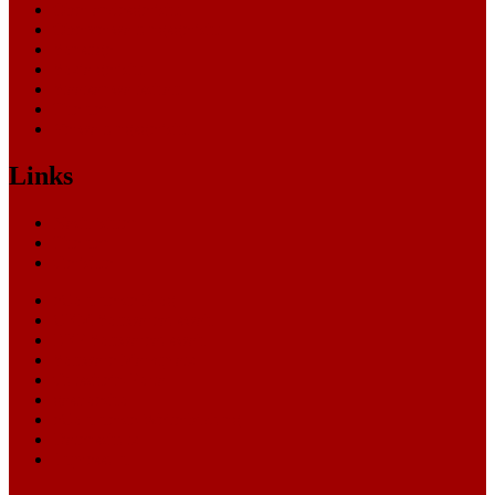
Oberlandesgericht
Oberverwaltungsgericht
Sonstige
Sozialgericht
Staatsanwaltschaft
Themen
Verwaltungsgericht
Links
Nachrichten
Themen
Gerichte
eCommerce Blog
CRM Softwareauswahl
ERP Softwareauswahl
Software Marktplatz
Gutschein-Portal
gastroecho
eCommerce-Weiterbildung
Datenschutz
Impressum