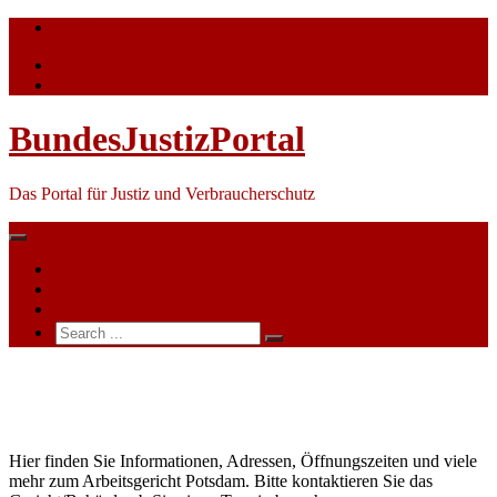
Skip
info@bundesjustizportal.de
to
content
BundesJustizPortal
Das Portal für Justiz und Verbraucherschutz
Nachrichten
Themen
Ihre Werbung
Search
for:
Arbeitsgericht
Potsdam
Hier finden Sie Informationen, Adressen, Öffnungszeiten und viele
mehr zum Arbeitsgericht Potsdam. Bitte kontaktieren Sie das