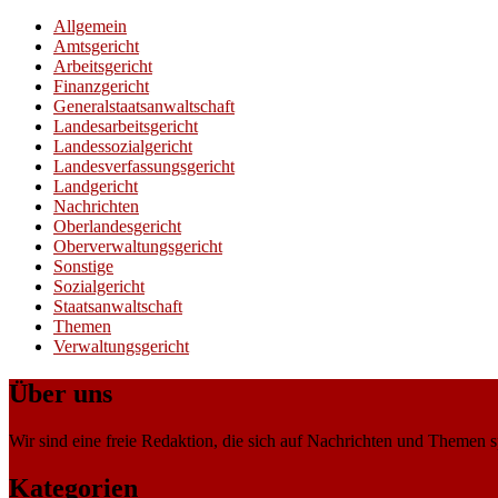
Allgemein
Amtsgericht
Arbeitsgericht
Finanzgericht
Generalstaatsanwaltschaft
Landesarbeitsgericht
Landessozialgericht
Landesverfassungsgericht
Landgericht
Nachrichten
Oberlandesgericht
Oberverwaltungsgericht
Sonstige
Sozialgericht
Staatsanwaltschaft
Themen
Verwaltungsgericht
Über uns
Wir sind eine freie Redaktion, die sich auf Nachrichten und Themen spe
Kategorien