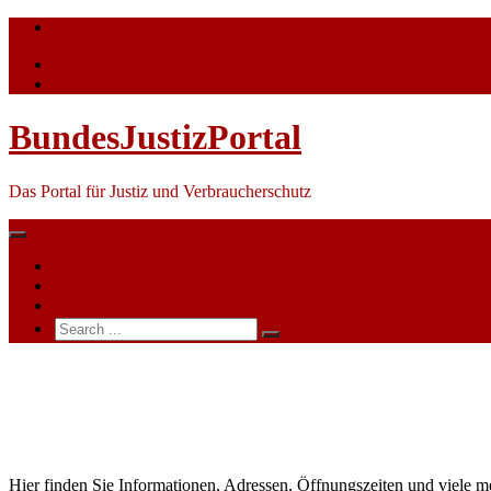
Skip
info@bundesjustizportal.de
to
content
BundesJustizPortal
Das Portal für Justiz und Verbraucherschutz
Nachrichten
Themen
Ihre Werbung
Search
for:
Arbeitsgericht
Offenbach
am Main
Hier finden Sie Informationen, Adressen, Öffnungszeiten und viele m