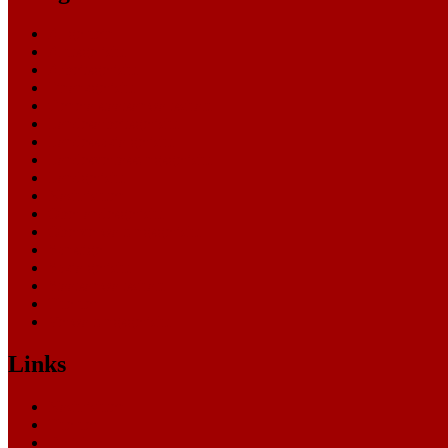
Allgemein
Amtsgericht
Arbeitsgericht
Finanzgericht
Generalstaatsanwaltschaft
Landesarbeitsgericht
Landessozialgericht
Landesverfassungsgericht
Landgericht
Nachrichten
Oberlandesgericht
Oberverwaltungsgericht
Sonstige
Sozialgericht
Staatsanwaltschaft
Themen
Verwaltungsgericht
Links
Nachrichten
Themen
Gerichte