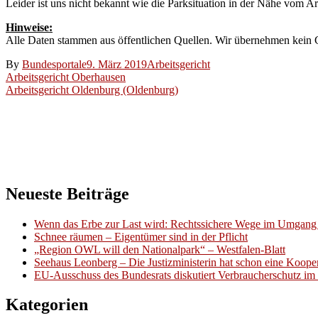
Leider ist uns nicht bekannt wie die Parksituation in der Nähe vom A
Hinweise:
Alle Daten stammen aus öffentlichen Quellen. Wir übernehmen kein Ge
By
Bundesportale
9. März 2019
Arbeitsgericht
Beitragsnavigation
Arbeitsgericht Oberhausen
Arbeitsgericht Oldenburg (Oldenburg)
Neueste Beiträge
Wenn das Erbe zur Last wird: Rechtssichere Wege im Umgang 
Schnee räumen – Eigentümer sind in der Pflicht
„Region OWL will den Nationalpark“ – Westfalen-Blatt
Seehaus Leonberg – Die Justizministerin hat schon eine Kooper
EU-Ausschuss des Bundesrats diskutiert Verbraucherschutz im 
Kategorien