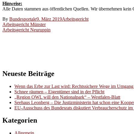
Hinweise:
Alle Daten stammen aus öffentlichen Quellen. Wir übernehmen kein Ge
By
Bundesportale
9. März 2019
Arbeitsgericht
Beitragsnavigation
Arbeitsgericht Münster
Arbeitsgericht Neuruppin
Neueste Beiträge
Wenn das Erbe zur Last wird: Rechtssichere Wege im Umgang 
Schnee räumen – Eigentümer sind in der Pflicht
„Region OWL will den Nationalpark“ – Westfalen-Blatt
Seehaus Leonberg – Die Justizministerin hat schon eine Kooper
EU-Ausschuss des Bundesrats diskutiert Verbraucherschutz im 
Kategorien
Allgemein