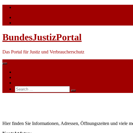
Skip
info@bundesjustizportal.de
to
content
BundesJustizPortal
Das Portal für Justiz und Verbraucherschutz
Nachrichten
Themen
Ihre Werbung
Search
for:
Arbeitsgericht
Neumünster
Hier finden Sie Informationen, Adressen, Öffnungszeiten und viele m