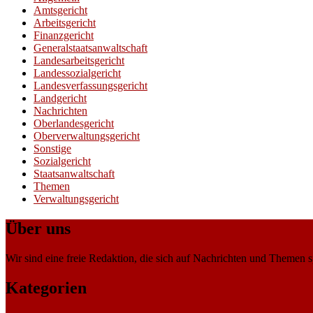
Amtsgericht
Arbeitsgericht
Finanzgericht
Generalstaatsanwaltschaft
Landesarbeitsgericht
Landessozialgericht
Landesverfassungsgericht
Landgericht
Nachrichten
Oberlandesgericht
Oberverwaltungsgericht
Sonstige
Sozialgericht
Staatsanwaltschaft
Themen
Verwaltungsgericht
Über uns
Wir sind eine freie Redaktion, die sich auf Nachrichten und Themen spe
Kategorien