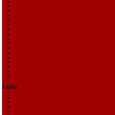
Allgemein
Amtsgericht
Arbeitsgericht
Finanzgericht
Generalstaatsanwaltschaft
Landesarbeitsgericht
Landessozialgericht
Landesverfassungsgericht
Landgericht
Nachrichten
Oberlandesgericht
Oberverwaltungsgericht
Sonstige
Sozialgericht
Staatsanwaltschaft
Themen
Verwaltungsgericht
Links
Nachrichten
Themen
Gerichte