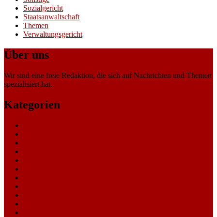
Sozialgericht
Staatsanwaltschaft
Themen
Verwaltungsgericht
Über uns
Wir sind eine freie Redaktion, die sich auf Nachrichten und Themen
spezialisiert hat.
Kategorien
Allgemein
Amtsgericht
Arbeitsgericht
Finanzgericht
Generalstaatsanwaltschaft
Landesarbeitsgericht
Landessozialgericht
Landesverfassungsgericht
Landgericht
Nachrichten
Oberlandesgericht