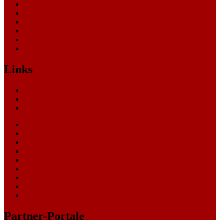
Oberverwaltungsgericht
Sonstige
Sozialgericht
Staatsanwaltschaft
Themen
Verwaltungsgericht
Links
Nachrichten
Themen
Gerichte
eCommerce Blog
CRM Softwareauswahl
ERP Softwareauswahl
Software Marktplatz
Gutschein-Portal
gastroecho
eCommerce-Weiterbildung
Datenschutz
Impressum
Partner-Portale