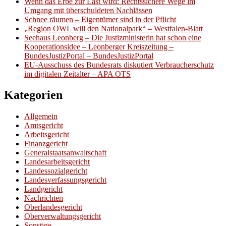
Wenn das Erbe zur Last wird: Rechtssichere Wege im
Umgang mit überschuldeten Nachlässen
Schnee räumen – Eigentümer sind in der Pflicht
„Region OWL will den Nationalpark“ – Westfalen-Blatt
Seehaus Leonberg – Die Justizministerin hat schon eine
Kooperationsidee – Leonberger Kreiszeitung –
BundesJustizPortal – BundesJustizPortal
EU-Ausschuss des Bundesrats diskutiert Verbraucherschutz
im digitalen Zeitalter – APA OTS
Kategorien
Allgemein
Amtsgericht
Arbeitsgericht
Finanzgericht
Generalstaatsanwaltschaft
Landesarbeitsgericht
Landessozialgericht
Landesverfassungsgericht
Landgericht
Nachrichten
Oberlandesgericht
Oberverwaltungsgericht
Sonstige