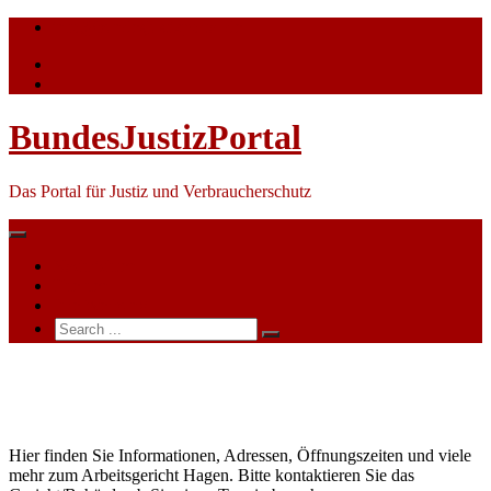
Skip
info@bundesjustizportal.de
to
content
BundesJustizPortal
Das Portal für Justiz und Verbraucherschutz
Nachrichten
Themen
Ihre Werbung
Search
for:
Arbeitsgericht
Hagen
Hier finden Sie Informationen, Adressen, Öffnungszeiten und viele
mehr zum Arbeitsgericht Hagen. Bitte kontaktieren Sie das