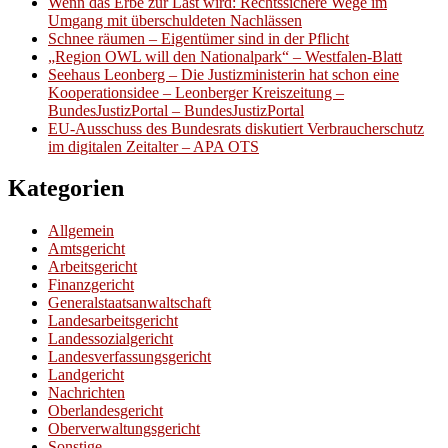
Wenn das Erbe zur Last wird: Rechtssichere Wege im
Umgang mit überschuldeten Nachlässen
Schnee räumen – Eigentümer sind in der Pflicht
„Region OWL will den Nationalpark“ – Westfalen-Blatt
Seehaus Leonberg – Die Justizministerin hat schon eine
Kooperationsidee – Leonberger Kreiszeitung –
BundesJustizPortal – BundesJustizPortal
EU-Ausschuss des Bundesrats diskutiert Verbraucherschutz
im digitalen Zeitalter – APA OTS
Kategorien
Allgemein
Amtsgericht
Arbeitsgericht
Finanzgericht
Generalstaatsanwaltschaft
Landesarbeitsgericht
Landessozialgericht
Landesverfassungsgericht
Landgericht
Nachrichten
Oberlandesgericht
Oberverwaltungsgericht
Sonstige