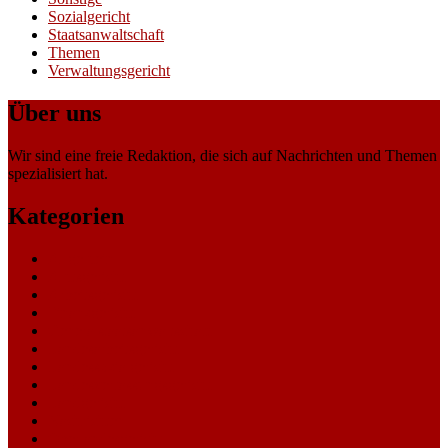
Sozialgericht
Staatsanwaltschaft
Themen
Verwaltungsgericht
Über uns
Wir sind eine freie Redaktion, die sich auf Nachrichten und Themen
spezialisiert hat.
Kategorien
Allgemein
Amtsgericht
Arbeitsgericht
Finanzgericht
Generalstaatsanwaltschaft
Landesarbeitsgericht
Landessozialgericht
Landesverfassungsgericht
Landgericht
Nachrichten
Oberlandesgericht