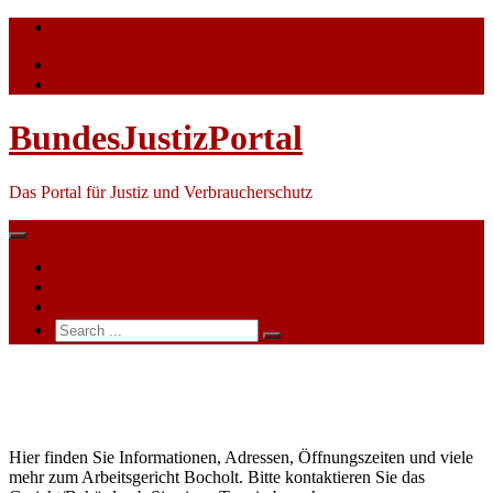
Skip
info@bundesjustizportal.de
to
content
BundesJustizPortal
Das Portal für Justiz und Verbraucherschutz
Nachrichten
Themen
Ihre Werbung
Search
for:
Arbeitsgericht
Bocholt
Hier finden Sie Informationen, Adressen, Öffnungszeiten und viele
mehr zum Arbeitsgericht Bocholt. Bitte kontaktieren Sie das