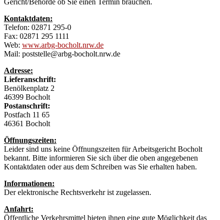
Gericht/Behörde ob Sie einen Termin brauchen.
Kontaktdaten:
Telefon: 02871 295-0
Fax: 02871 295 1111
Web:
www.arbg-bocholt.nrw.de
Mail: poststelle@arbg-bocholt.nrw.de
Adresse:
Lieferanschrift:
Benölkenplatz 2
46399 Bocholt
Postanschrift:
Postfach 11 65
46361 Bocholt
Öffnungszeiten:
Leider sind uns keine Öffnungszeiten für Arbeitsgericht Bocholt
bekannt. Bitte informieren Sie sich über die oben angegebenen
Kontaktdaten oder aus dem Schreiben was Sie erhalten haben.
Informationen:
Der elektronische Rechtsverkehr ist zugelassen.
Anfahrt:
Öffentliche Verkehrsmittel bieten ihnen eine gute Möglichkeit das