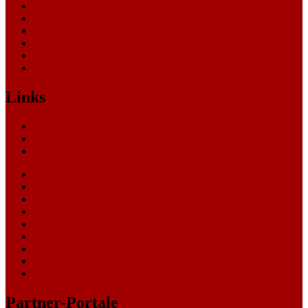
Oberverwaltungsgericht
Sonstige
Sozialgericht
Staatsanwaltschaft
Themen
Verwaltungsgericht
Links
Nachrichten
Themen
Gerichte
eCommerce Blog
CRM Softwareauswahl
ERP Softwareauswahl
Software Marktplatz
Gutschein-Portal
gastroecho
eCommerce-Weiterbildung
Datenschutz
Impressum
Partner-Portale