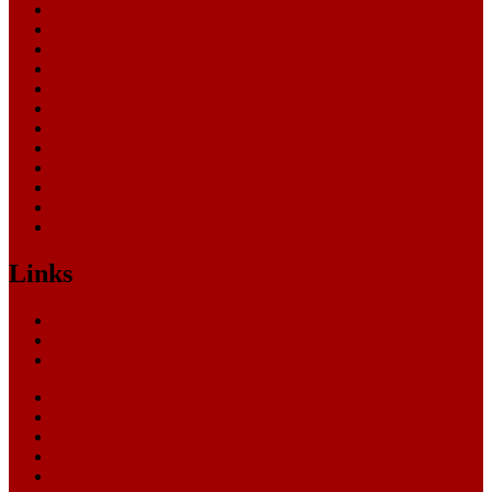
Landesarbeitsgericht
Landessozialgericht
Landesverfassungsgericht
Landgericht
Nachrichten
Oberlandesgericht
Oberverwaltungsgericht
Sonstige
Sozialgericht
Staatsanwaltschaft
Themen
Verwaltungsgericht
Links
Nachrichten
Themen
Gerichte
eCommerce Blog
CRM Softwareauswahl
ERP Softwareauswahl
Software Marktplatz
Gutschein-Portal