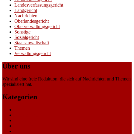
Landesverfassungsgericht
Landgericht
Nachrichten
Oberlandesgericht
Oberverwaltungsgericht
Sonstige
Sozialgericht
Staatsanwaltschaft
Themen
Verwaltungsgericht
Über uns
Wir sind eine freie Redaktion, die sich auf Nachrichten und Themen
spezialisiert hat.
Kategorien
Allgemein
Amtsgericht
Arbeitsgericht
Finanzgericht
Generalstaatsanwaltschaft