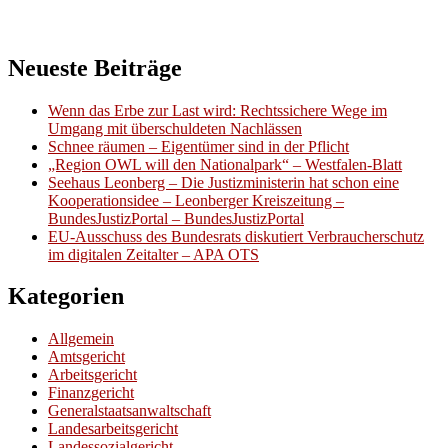
Neueste Beiträge
Wenn das Erbe zur Last wird: Rechtssichere Wege im
Umgang mit überschuldeten Nachlässen
Schnee räumen – Eigentümer sind in der Pflicht
„Region OWL will den Nationalpark“ – Westfalen-Blatt
Seehaus Leonberg – Die Justizministerin hat schon eine
Kooperationsidee – Leonberger Kreiszeitung –
BundesJustizPortal – BundesJustizPortal
EU-Ausschuss des Bundesrats diskutiert Verbraucherschutz
im digitalen Zeitalter – APA OTS
Kategorien
Allgemein
Amtsgericht
Arbeitsgericht
Finanzgericht
Generalstaatsanwaltschaft
Landesarbeitsgericht
Landessozialgericht