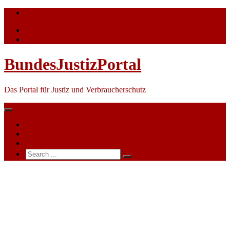
Skip
info@bundesjustizportal.de
to
content
BundesJustizPortal
Das Portal für Justiz und Verbraucherschutz
Nachrichten
Themen
Ihre Werbung
Search
for:
Arbeitsgericht
Bamberg
Kammer
Coburg