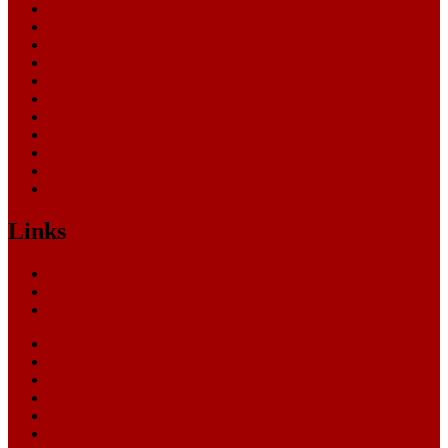
Landessozialgericht
Landesverfassungsgericht
Landgericht
Nachrichten
Oberlandesgericht
Oberverwaltungsgericht
Sonstige
Sozialgericht
Staatsanwaltschaft
Themen
Verwaltungsgericht
Links
Nachrichten
Themen
Gerichte
eCommerce Blog
CRM Softwareauswahl
ERP Softwareauswahl
Software Marktplatz
Gutschein-Portal
gastroecho