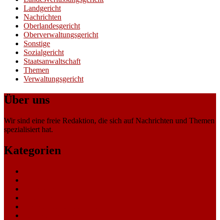
Landgericht
Nachrichten
Oberlandesgericht
Oberverwaltungsgericht
Sonstige
Sozialgericht
Staatsanwaltschaft
Themen
Verwaltungsgericht
Über uns
Wir sind eine freie Redaktion, die sich auf Nachrichten und Themen
spezialisiert hat.
Kategorien
Allgemein
Amtsgericht
Arbeitsgericht
Finanzgericht
Generalstaatsanwaltschaft
Landesarbeitsgericht