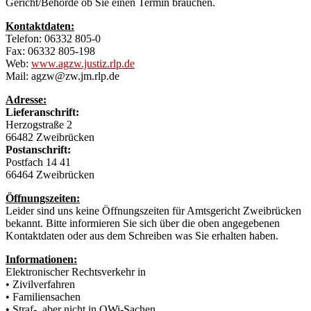
Gericht/Behörde ob Sie einen Termin brauchen.
Kontaktdaten:
Telefon: 06332 805-0
Fax: 06332 805-198
Web:
www.agzw.justiz.rlp.de
Mail: agzw@zw.jm.rlp.de
Adresse:
Lieferanschrift:
Herzogstraße 2
66482 Zweibrücken
Postanschrift:
Postfach 14 41
66464 Zweibrücken
Öffnungszeiten:
Leider sind uns keine Öffnungszeiten für Amtsgericht Zweibrücken
bekannt. Bitte informieren Sie sich über die oben angegebenen
Kontaktdaten oder aus dem Schreiben was Sie erhalten haben.
Informationen:
Elektronischer Rechtsverkehr in
• Zivilverfahren
• Familiensachen
• Straf-, aber nicht in OWi-Sachen