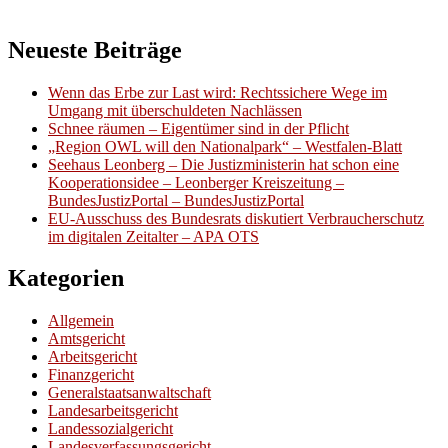
Neueste Beiträge
Wenn das Erbe zur Last wird: Rechtssichere Wege im
Umgang mit überschuldeten Nachlässen
Schnee räumen – Eigentümer sind in der Pflicht
„Region OWL will den Nationalpark“ – Westfalen-Blatt
Seehaus Leonberg – Die Justizministerin hat schon eine
Kooperationsidee – Leonberger Kreiszeitung –
BundesJustizPortal – BundesJustizPortal
EU-Ausschuss des Bundesrats diskutiert Verbraucherschutz
im digitalen Zeitalter – APA OTS
Kategorien
Allgemein
Amtsgericht
Arbeitsgericht
Finanzgericht
Generalstaatsanwaltschaft
Landesarbeitsgericht
Landessozialgericht
Landesverfassungsgericht