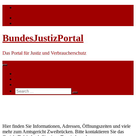
Skip
info@bundesjustizportal.de
to
content
BundesJustizPortal
Das Portal für Justiz und Verbraucherschutz
Nachrichten
Themen
Ihre Werbung
Search
for:
Amtsgericht
Zweibrücken
Hier finden Sie Informationen, Adressen, Öffnungszeiten und viele
mehr zum Amtsgericht Zweibrücken. Bitte kontaktieren Sie das