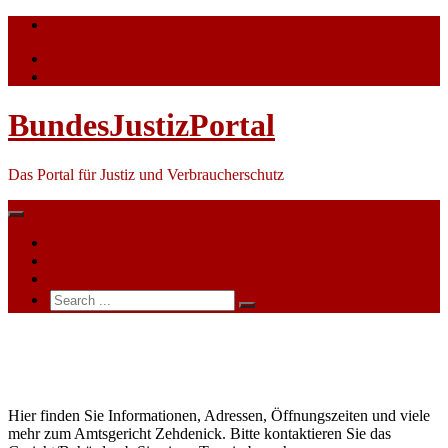
Skip
info@bundesjustizportal.de
to
content
BundesJustizPortal
Das Portal für Justiz und Verbraucherschutz
Nachrichten
Themen
Ihre Werbung
Search
for:
Amtsgericht
Zehdenick
Hier finden Sie Informationen, Adressen, Öffnungszeiten und viele
mehr zum Amtsgericht Zehdenick. Bitte kontaktieren Sie das