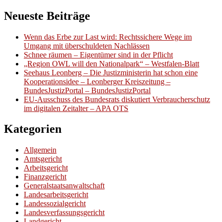
Neueste Beiträge
Wenn das Erbe zur Last wird: Rechtssichere Wege im
Umgang mit überschuldeten Nachlässen
Schnee räumen – Eigentümer sind in der Pflicht
„Region OWL will den Nationalpark“ – Westfalen-Blatt
Seehaus Leonberg – Die Justizministerin hat schon eine
Kooperationsidee – Leonberger Kreiszeitung –
BundesJustizPortal – BundesJustizPortal
EU-Ausschuss des Bundesrats diskutiert Verbraucherschutz
im digitalen Zeitalter – APA OTS
Kategorien
Allgemein
Amtsgericht
Arbeitsgericht
Finanzgericht
Generalstaatsanwaltschaft
Landesarbeitsgericht
Landessozialgericht
Landesverfassungsgericht
Landgericht