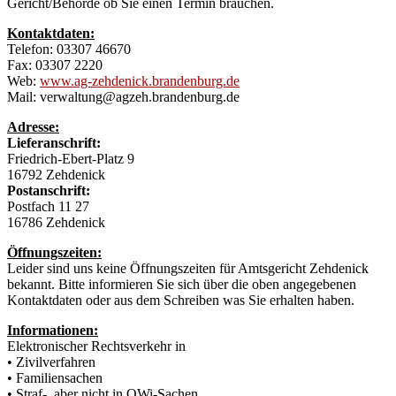
Gericht/Behörde ob Sie einen Termin brauchen.
Kontaktdaten:
Telefon: 03307 46670
Fax: 03307 2220
Web:
www.ag-zehdenick.brandenburg.de
Mail: verwaltung@agzeh.brandenburg.de
Adresse:
Lieferanschrift:
Friedrich-Ebert-Platz 9
16792 Zehdenick
Postanschrift:
Postfach 11 27
16786 Zehdenick
Öffnungszeiten:
Leider sind uns keine Öffnungszeiten für Amtsgericht Zehdenick
bekannt. Bitte informieren Sie sich über die oben angegebenen
Kontaktdaten oder aus dem Schreiben was Sie erhalten haben.
Informationen:
Elektronischer Rechtsverkehr in
• Zivilverfahren
• Familiensachen
• Straf-, aber nicht in OWi-Sachen