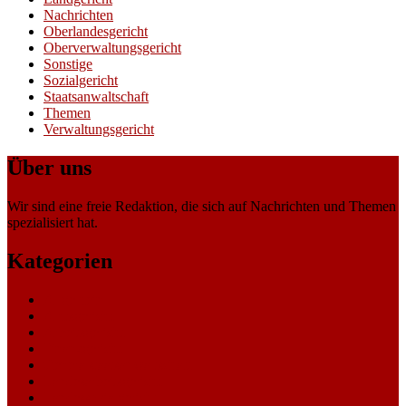
Nachrichten
Oberlandesgericht
Oberverwaltungsgericht
Sonstige
Sozialgericht
Staatsanwaltschaft
Themen
Verwaltungsgericht
Über uns
Wir sind eine freie Redaktion, die sich auf Nachrichten und Themen
spezialisiert hat.
Kategorien
Allgemein
Amtsgericht
Arbeitsgericht
Finanzgericht
Generalstaatsanwaltschaft
Landesarbeitsgericht
Landessozialgericht