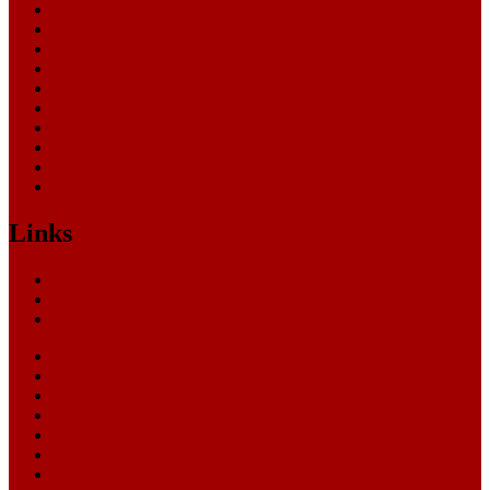
Landesverfassungsgericht
Landgericht
Nachrichten
Oberlandesgericht
Oberverwaltungsgericht
Sonstige
Sozialgericht
Staatsanwaltschaft
Themen
Verwaltungsgericht
Links
Nachrichten
Themen
Gerichte
eCommerce Blog
CRM Softwareauswahl
ERP Softwareauswahl
Software Marktplatz
Gutschein-Portal
gastroecho
eCommerce-Weiterbildung