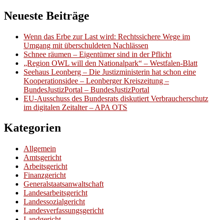
Neueste Beiträge
Wenn das Erbe zur Last wird: Rechtssichere Wege im
Umgang mit überschuldeten Nachlässen
Schnee räumen – Eigentümer sind in der Pflicht
„Region OWL will den Nationalpark“ – Westfalen-Blatt
Seehaus Leonberg – Die Justizministerin hat schon eine
Kooperationsidee – Leonberger Kreiszeitung –
BundesJustizPortal – BundesJustizPortal
EU-Ausschuss des Bundesrats diskutiert Verbraucherschutz
im digitalen Zeitalter – APA OTS
Kategorien
Allgemein
Amtsgericht
Arbeitsgericht
Finanzgericht
Generalstaatsanwaltschaft
Landesarbeitsgericht
Landessozialgericht
Landesverfassungsgericht
Landgericht