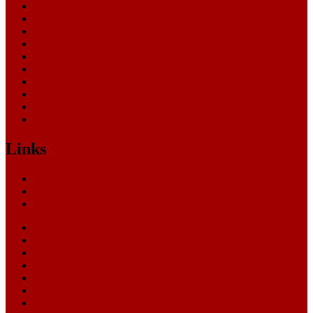
Landesverfassungsgericht
Landgericht
Nachrichten
Oberlandesgericht
Oberverwaltungsgericht
Sonstige
Sozialgericht
Staatsanwaltschaft
Themen
Verwaltungsgericht
Links
Nachrichten
Themen
Gerichte
eCommerce Blog
CRM Softwareauswahl
ERP Softwareauswahl
Software Marktplatz
Gutschein-Portal
gastroecho
eCommerce-Weiterbildung