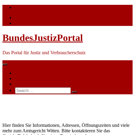
Skip
info@bundesjustizportal.de
to
content
BundesJustizPortal
Das Portal für Justiz und Verbraucherschutz
Nachrichten
Themen
Ihre Werbung
Search
for:
Amtsgericht
Witten
Hier finden Sie Informationen, Adressen, Öffnungszeiten und viele
mehr zum Amtsgericht Witten. Bitte kontaktieren Sie das