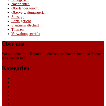
Nachrichten
Oberlandesgericht
Oberverwaltungsgericht
Sonstige
Sozialgericht
Staatsanwaltschaft
Themen
Verwaltungsgericht
Über uns
Wir sind eine freie Redaktion, die sich auf Nachrichten und Themen
spezialisiert hat.
Kategorien
Allgemein
Amtsgericht
Arbeitsgericht
Finanzgericht
Generalstaatsanwaltschaft
Landesarbeitsgericht
Landessozialgericht