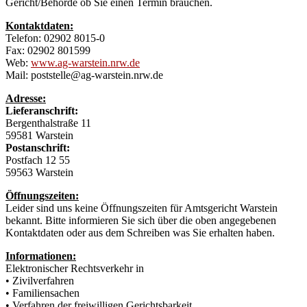
Gericht/Behörde ob Sie einen Termin brauchen.
Kontaktdaten:
Telefon: 02902 8015-0
Fax: 02902 801599
Web:
www.ag-warstein.nrw.de
Mail: poststelle@ag-warstein.nrw.de
Adresse:
Lieferanschrift:
Bergenthalstraße 11
59581 Warstein
Postanschrift:
Postfach 12 55
59563 Warstein
Öffnungszeiten:
Leider sind uns keine Öffnungszeiten für Amtsgericht Warstein
bekannt. Bitte informieren Sie sich über die oben angegebenen
Kontaktdaten oder aus dem Schreiben was Sie erhalten haben.
Informationen:
Elektronischer Rechtsverkehr in
• Zivilverfahren
• Familiensachen
• Verfahren der freiwilligen Gerichtsbarkeit