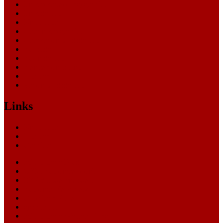
Landesverfassungsgericht
Landgericht
Nachrichten
Oberlandesgericht
Oberverwaltungsgericht
Sonstige
Sozialgericht
Staatsanwaltschaft
Themen
Verwaltungsgericht
Links
Nachrichten
Themen
Gerichte
eCommerce Blog
CRM Softwareauswahl
ERP Softwareauswahl
Software Marktplatz
Gutschein-Portal
gastroecho
eCommerce-Weiterbildung