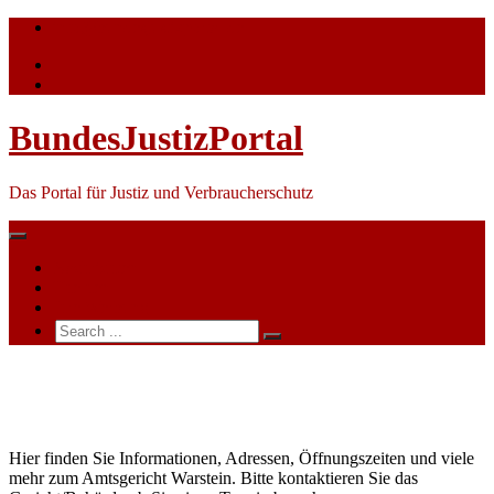
Skip
info@bundesjustizportal.de
to
content
BundesJustizPortal
Das Portal für Justiz und Verbraucherschutz
Nachrichten
Themen
Ihre Werbung
Search
for:
Amtsgericht
Warstein
Hier finden Sie Informationen, Adressen, Öffnungszeiten und viele
mehr zum Amtsgericht Warstein. Bitte kontaktieren Sie das