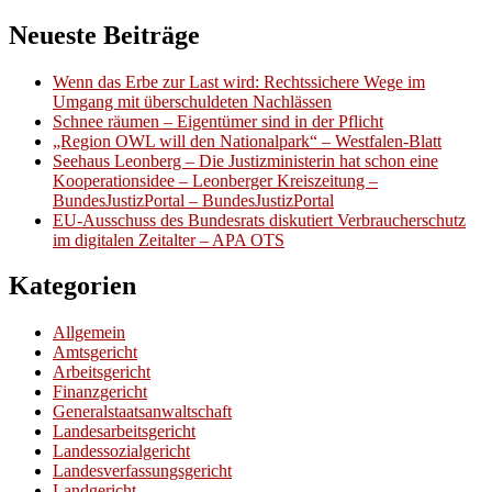
Neueste Beiträge
Wenn das Erbe zur Last wird: Rechtssichere Wege im
Umgang mit überschuldeten Nachlässen
Schnee räumen – Eigentümer sind in der Pflicht
„Region OWL will den Nationalpark“ – Westfalen-Blatt
Seehaus Leonberg – Die Justizministerin hat schon eine
Kooperationsidee – Leonberger Kreiszeitung –
BundesJustizPortal – BundesJustizPortal
EU-Ausschuss des Bundesrats diskutiert Verbraucherschutz
im digitalen Zeitalter – APA OTS
Kategorien
Allgemein
Amtsgericht
Arbeitsgericht
Finanzgericht
Generalstaatsanwaltschaft
Landesarbeitsgericht
Landessozialgericht
Landesverfassungsgericht
Landgericht