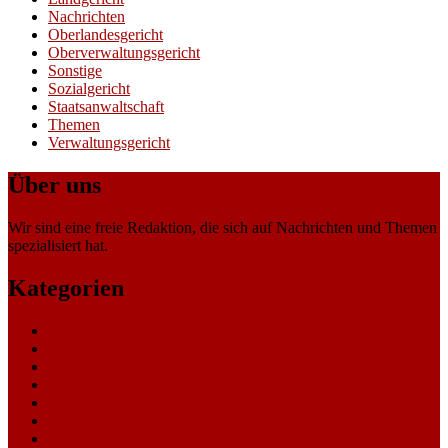
Nachrichten
Oberlandesgericht
Oberverwaltungsgericht
Sonstige
Sozialgericht
Staatsanwaltschaft
Themen
Verwaltungsgericht
Über uns
Wir sind eine freie Redaktion, die sich auf Nachrichten und Themen
spezialisiert hat.
Kategorien
Allgemein
Amtsgericht
Arbeitsgericht
Finanzgericht
Generalstaatsanwaltschaft
Landesarbeitsgericht
Landessozialgericht