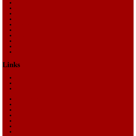
Landesverfassungsgericht
Landgericht
Nachrichten
Oberlandesgericht
Oberverwaltungsgericht
Sonstige
Sozialgericht
Staatsanwaltschaft
Themen
Verwaltungsgericht
Links
Nachrichten
Themen
Gerichte
eCommerce Blog
CRM Softwareauswahl
ERP Softwareauswahl
Software Marktplatz
Gutschein-Portal
gastroecho
eCommerce-Weiterbildung