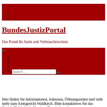
Skip
info@bundesjustizportal.de
to
content
BundesJustizPortal
Das Portal für Justiz und Verbraucherschutz
Nachrichten
Themen
Ihre Werbung
Search
for:
Amtsgericht
Waldkirch
Hier finden Sie Informationen, Adressen, Öffnungszeiten und viele
mehr zum Amtsgericht Waldkirch. Bitte kontaktieren Sie das