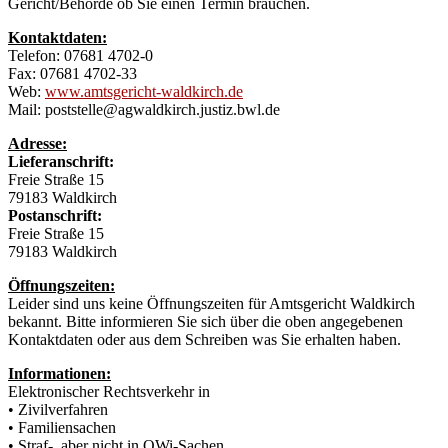
Gericht/Behörde ob Sie einen Termin brauchen.
Kontaktdaten:
Telefon: 07681 4702-0
Fax: 07681 4702-33
Web:
www.amtsgericht-waldkirch.de
Mail: poststelle@agwaldkirch.justiz.bwl.de
Adresse:
Lieferanschrift:
Freie Straße 15
79183 Waldkirch
Postanschrift:
Freie Straße 15
79183 Waldkirch
Öffnungszeiten:
Leider sind uns keine Öffnungszeiten für Amtsgericht Waldkirch
bekannt. Bitte informieren Sie sich über die oben angegebenen
Kontaktdaten oder aus dem Schreiben was Sie erhalten haben.
Informationen:
Elektronischer Rechtsverkehr in
• Zivilverfahren
• Familiensachen
• Straf-, aber nicht in OWi-Sachen