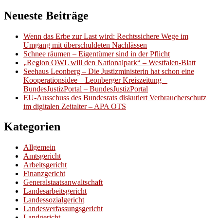
Neueste Beiträge
Wenn das Erbe zur Last wird: Rechtssichere Wege im
Umgang mit überschuldeten Nachlässen
Schnee räumen – Eigentümer sind in der Pflicht
„Region OWL will den Nationalpark“ – Westfalen-Blatt
Seehaus Leonberg – Die Justizministerin hat schon eine
Kooperationsidee – Leonberger Kreiszeitung –
BundesJustizPortal – BundesJustizPortal
EU-Ausschuss des Bundesrats diskutiert Verbraucherschutz
im digitalen Zeitalter – APA OTS
Kategorien
Allgemein
Amtsgericht
Arbeitsgericht
Finanzgericht
Generalstaatsanwaltschaft
Landesarbeitsgericht
Landessozialgericht
Landesverfassungsgericht
Landgericht