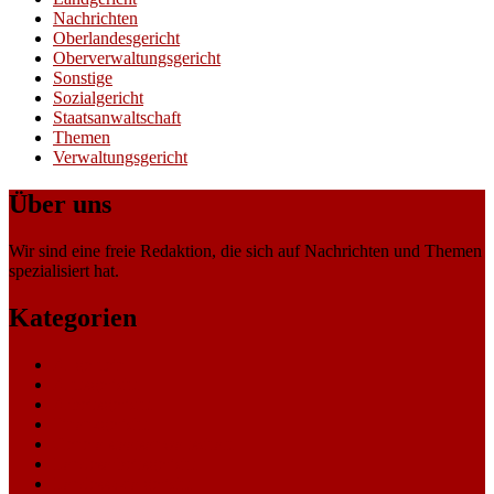
Nachrichten
Oberlandesgericht
Oberverwaltungsgericht
Sonstige
Sozialgericht
Staatsanwaltschaft
Themen
Verwaltungsgericht
Über uns
Wir sind eine freie Redaktion, die sich auf Nachrichten und Themen
spezialisiert hat.
Kategorien
Allgemein
Amtsgericht
Arbeitsgericht
Finanzgericht
Generalstaatsanwaltschaft
Landesarbeitsgericht
Landessozialgericht