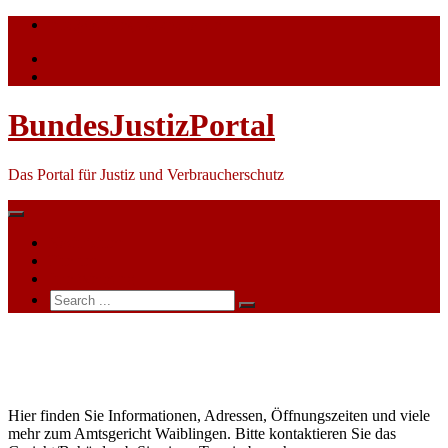
Skip
info@bundesjustizportal.de
to
content
BundesJustizPortal
Das Portal für Justiz und Verbraucherschutz
Nachrichten
Themen
Ihre Werbung
Search
for:
Amtsgericht
Waiblingen
Hier finden Sie Informationen, Adressen, Öffnungszeiten und viele
mehr zum Amtsgericht Waiblingen. Bitte kontaktieren Sie das