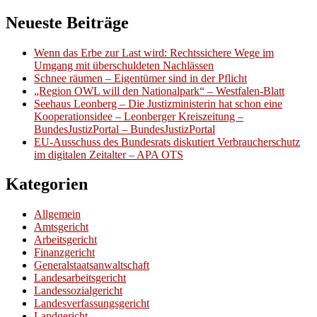
Neueste Beiträge
Wenn das Erbe zur Last wird: Rechtssichere Wege im
Umgang mit überschuldeten Nachlässen
Schnee räumen – Eigentümer sind in der Pflicht
„Region OWL will den Nationalpark“ – Westfalen-Blatt
Seehaus Leonberg – Die Justizministerin hat schon eine
Kooperationsidee – Leonberger Kreiszeitung –
BundesJustizPortal – BundesJustizPortal
EU-Ausschuss des Bundesrats diskutiert Verbraucherschutz
im digitalen Zeitalter – APA OTS
Kategorien
Allgemein
Amtsgericht
Arbeitsgericht
Finanzgericht
Generalstaatsanwaltschaft
Landesarbeitsgericht
Landessozialgericht
Landesverfassungsgericht
Landgericht