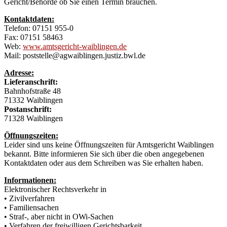
Gericht/Behörde ob Sie einen Termin brauchen.
Kontaktdaten:
Telefon: 07151 955-0
Fax: 07151 58463
Web:
www.amtsgericht-waiblingen.de
Mail: poststelle@agwaiblingen.justiz.bwl.de
Adresse:
Lieferanschrift:
Bahnhofstraße 48
71332 Waiblingen
Postanschrift:
71328 Waiblingen
Öffnungszeiten:
Leider sind uns keine Öffnungszeiten für Amtsgericht Waiblingen
bekannt. Bitte informieren Sie sich über die oben angegebenen
Kontaktdaten oder aus dem Schreiben was Sie erhalten haben.
Informationen:
Elektronischer Rechtsverkehr in
• Zivilverfahren
• Familiensachen
• Straf-, aber nicht in OWi-Sachen
• Verfahren der freiwilligen Gerichtsbarkeit