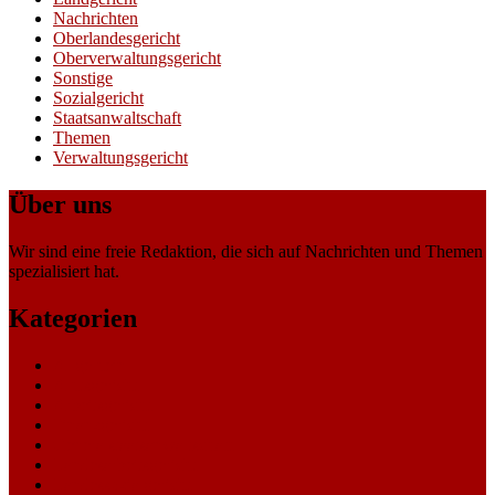
Nachrichten
Oberlandesgericht
Oberverwaltungsgericht
Sonstige
Sozialgericht
Staatsanwaltschaft
Themen
Verwaltungsgericht
Über uns
Wir sind eine freie Redaktion, die sich auf Nachrichten und Themen
spezialisiert hat.
Kategorien
Allgemein
Amtsgericht
Arbeitsgericht
Finanzgericht
Generalstaatsanwaltschaft
Landesarbeitsgericht
Landessozialgericht