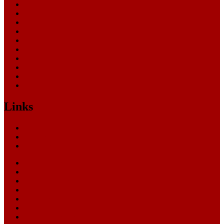
Landesverfassungsgericht
Landgericht
Nachrichten
Oberlandesgericht
Oberverwaltungsgericht
Sonstige
Sozialgericht
Staatsanwaltschaft
Themen
Verwaltungsgericht
Links
Nachrichten
Themen
Gerichte
eCommerce Blog
CRM Softwareauswahl
ERP Softwareauswahl
Software Marktplatz
Gutschein-Portal
gastroecho
eCommerce-Weiterbildung