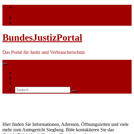
Skip
info@bundesjustizportal.de
to
content
BundesJustizPortal
Das Portal für Justiz und Verbraucherschutz
Nachrichten
Themen
Ihre Werbung
Search
for:
Amtsgericht
Siegburg
Hier finden Sie Informationen, Adressen, Öffnungszeiten und viele
mehr zum Amtsgericht Siegburg. Bitte kontaktieren Sie das