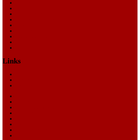
Landgericht
Nachrichten
Oberlandesgericht
Oberverwaltungsgericht
Sonstige
Sozialgericht
Staatsanwaltschaft
Themen
Verwaltungsgericht
Links
Nachrichten
Themen
Gerichte
eCommerce Blog
CRM Softwareauswahl
ERP Softwareauswahl
Software Marktplatz
Gutschein-Portal
gastroecho
eCommerce-Weiterbildung
Datenschutz