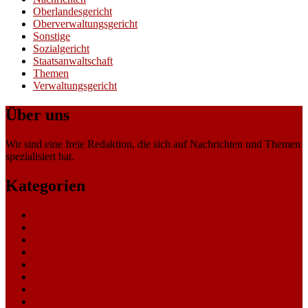
Oberlandesgericht
Oberverwaltungsgericht
Sonstige
Sozialgericht
Staatsanwaltschaft
Themen
Verwaltungsgericht
Über uns
Wir sind eine freie Redaktion, die sich auf Nachrichten und Themen
spezialisiert hat.
Kategorien
Allgemein
Amtsgericht
Arbeitsgericht
Finanzgericht
Generalstaatsanwaltschaft
Landesarbeitsgericht
Landessozialgericht
Landesverfassungsgericht