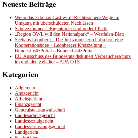
Neueste Beiträge
Wenn das Erbe zur Last wird: Rechtssichere Wege im
Umgang mit überschuldeten Nachlässen
Schnee räumen – Eigentümer sind in der Pflicht
„Region OWL will den Nationalpark“ – Westfalen-Blatt
Seehaus Leonberg – Die Justizministerin hat schon eine
Kooperationsidee – Leonberger Kreiszeitung –
BundesJustizPortal – BundesJustizPortal
EU-Ausschuss des Bundesrats diskutiert Verbraucherschutz
im digitalen Zeitalter – APA OTS
Kategorien
Allgemein
Amtsgericht
Arbeitsgericht
Finanzgericht
Generalstaatsanwaltschaft
Landesarbeitsgericht
Landessozialgericht
Landesverfassungsgericht
Landgericht
Nachrichten