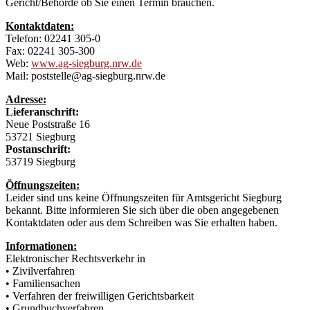
Gericht/Behörde ob Sie einen Termin brauchen.
Kontaktdaten:
Telefon: 02241 305-0
Fax: 02241 305-300
Web:
www.ag-siegburg.nrw.de
Mail: poststelle@ag-siegburg.nrw.de
Adresse:
Lieferanschrift:
Neue Poststraße 16
53721 Siegburg
Postanschrift:
53719 Siegburg
Öffnungszeiten:
Leider sind uns keine Öffnungszeiten für Amtsgericht Siegburg
bekannt. Bitte informieren Sie sich über die oben angegebenen
Kontaktdaten oder aus dem Schreiben was Sie erhalten haben.
Informationen:
Elektronischer Rechtsverkehr in
• Zivilverfahren
• Familiensachen
• Verfahren der freiwilligen Gerichtsbarkeit
• Grundbuchverfahren