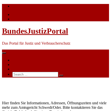
Skip
info@bundesjustizportal.de
to
content
BundesJustizPortal
Das Portal für Justiz und Verbraucherschutz
Nachrichten
Themen
Ihre Werbung
Search
for:
Amtsgericht
Schwedt/Oder
Hier finden Sie Informationen, Adressen, Öffnungszeiten und viele
mehr zum Amtsgericht Schwedt/Oder. Bitte kontaktieren Sie das