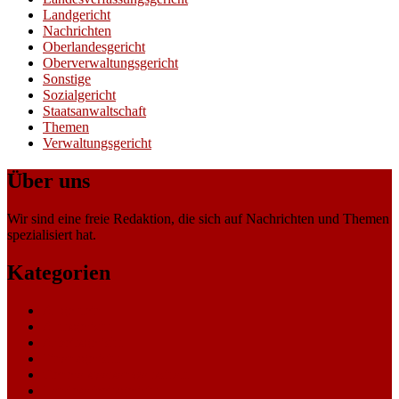
Landgericht
Nachrichten
Oberlandesgericht
Oberverwaltungsgericht
Sonstige
Sozialgericht
Staatsanwaltschaft
Themen
Verwaltungsgericht
Über uns
Wir sind eine freie Redaktion, die sich auf Nachrichten und Themen
spezialisiert hat.
Kategorien
Allgemein
Amtsgericht
Arbeitsgericht
Finanzgericht
Generalstaatsanwaltschaft
Landesarbeitsgericht