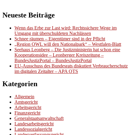
Neueste Beiträge
Wenn das Erbe zur Last wird: Rechtssichere Wege im
Umgang mit überschuldeten Nachlässen
Schnee räumen – Eigentümer sind in der Pflicht
„Region OWL will den Nationalpark“ – Westfalen-Blatt
Seehaus Leonberg – Die Justizministerin hat schon eine
Kooperationsidee – Leonberger Kreiszeitung –
BundesJustizPortal – BundesJustizPortal
EU-Ausschuss des Bundesrats diskutiert Verbraucherschutz
im digitalen Zeitalter – APA OTS
Kategorien
Allgemein
Amtsgericht
Arbeitsgericht
Finanzgericht
Generalstaatsanwaltschaft
Landesarbeitsgericht
Landessozialgericht
Landesverfassungsgericht