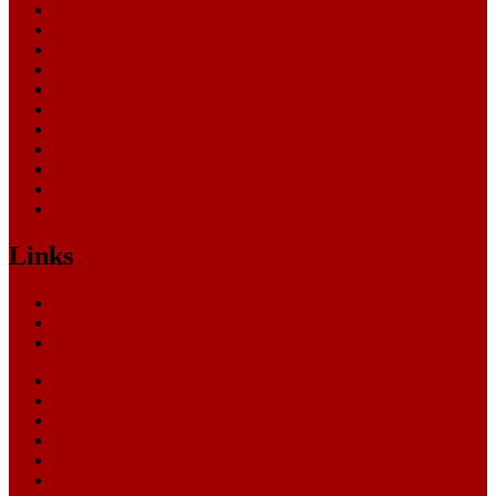
Landessozialgericht
Landesverfassungsgericht
Landgericht
Nachrichten
Oberlandesgericht
Oberverwaltungsgericht
Sonstige
Sozialgericht
Staatsanwaltschaft
Themen
Verwaltungsgericht
Links
Nachrichten
Themen
Gerichte
eCommerce Blog
CRM Softwareauswahl
ERP Softwareauswahl
Software Marktplatz
Gutschein-Portal
gastroecho