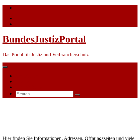
Skip
info@bundesjustizportal.de
to
content
BundesJustizPortal
Das Portal für Justiz und Verbraucherschutz
Nachrichten
Themen
Ihre Werbung
Search
for:
Amtsgericht
Sankt
Blasien
Hier finden Sie Informationen, Adressen, Öffnungszeiten und viele