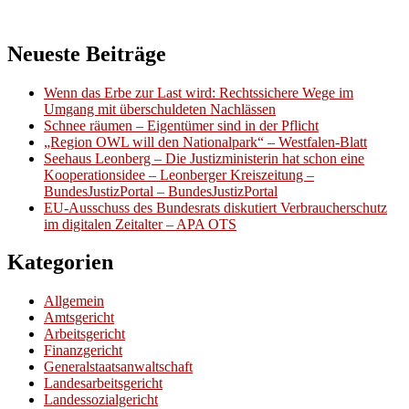
Neueste Beiträge
Wenn das Erbe zur Last wird: Rechtssichere Wege im
Umgang mit überschuldeten Nachlässen
Schnee räumen – Eigentümer sind in der Pflicht
„Region OWL will den Nationalpark“ – Westfalen-Blatt
Seehaus Leonberg – Die Justizministerin hat schon eine
Kooperationsidee – Leonberger Kreiszeitung –
BundesJustizPortal – BundesJustizPortal
EU-Ausschuss des Bundesrats diskutiert Verbraucherschutz
im digitalen Zeitalter – APA OTS
Kategorien
Allgemein
Amtsgericht
Arbeitsgericht
Finanzgericht
Generalstaatsanwaltschaft
Landesarbeitsgericht
Landessozialgericht