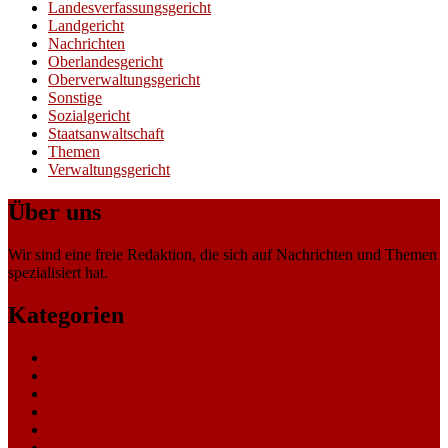
Landesverfassungsgericht
Landgericht
Nachrichten
Oberlandesgericht
Oberverwaltungsgericht
Sonstige
Sozialgericht
Staatsanwaltschaft
Themen
Verwaltungsgericht
Über uns
Wir sind eine freie Redaktion, die sich auf Nachrichten und Themen
spezialisiert hat.
Kategorien
Allgemein
Amtsgericht
Arbeitsgericht
Finanzgericht
Generalstaatsanwaltschaft
Landesarbeitsgericht