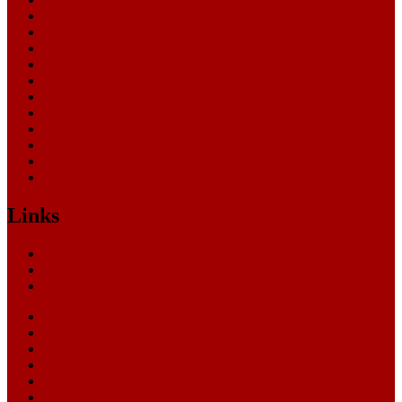
Landessozialgericht
Landesverfassungsgericht
Landgericht
Nachrichten
Oberlandesgericht
Oberverwaltungsgericht
Sonstige
Sozialgericht
Staatsanwaltschaft
Themen
Verwaltungsgericht
Links
Nachrichten
Themen
Gerichte
eCommerce Blog
CRM Softwareauswahl
ERP Softwareauswahl
Software Marktplatz
Gutschein-Portal
gastroecho