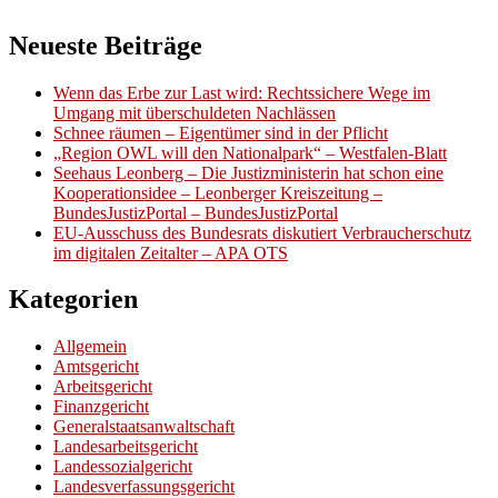
Neueste Beiträge
Wenn das Erbe zur Last wird: Rechtssichere Wege im
Umgang mit überschuldeten Nachlässen
Schnee räumen – Eigentümer sind in der Pflicht
„Region OWL will den Nationalpark“ – Westfalen-Blatt
Seehaus Leonberg – Die Justizministerin hat schon eine
Kooperationsidee – Leonberger Kreiszeitung –
BundesJustizPortal – BundesJustizPortal
EU-Ausschuss des Bundesrats diskutiert Verbraucherschutz
im digitalen Zeitalter – APA OTS
Kategorien
Allgemein
Amtsgericht
Arbeitsgericht
Finanzgericht
Generalstaatsanwaltschaft
Landesarbeitsgericht
Landessozialgericht
Landesverfassungsgericht