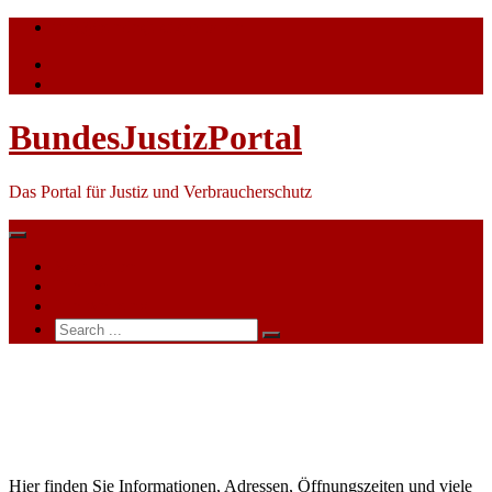
Skip
info@bundesjustizportal.de
to
content
BundesJustizPortal
Das Portal für Justiz und Verbraucherschutz
Nachrichten
Themen
Ihre Werbung
Search
for:
Amtsgericht
Offenbach
am Main
Hier finden Sie Informationen, Adressen, Öffnungszeiten und viele