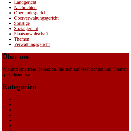
Landgericht
Nachrichten
Oberlandesgericht
Oberverwaltungsgericht
Sonstige
Sozialgericht
Staatsanwaltschaft
Themen
Verwaltungsgericht
Über uns
Wir sind eine freie Redaktion, die sich auf Nachrichten und Themen
spezialisiert hat.
Kategorien
Allgemein
Amtsgericht
Arbeitsgericht
Finanzgericht
Generalstaatsanwaltschaft
Landesarbeitsgericht
Landessozialgericht