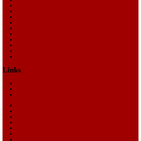
Landesverfassungsgericht
Landgericht
Nachrichten
Oberlandesgericht
Oberverwaltungsgericht
Sonstige
Sozialgericht
Staatsanwaltschaft
Themen
Verwaltungsgericht
Links
Nachrichten
Themen
Gerichte
eCommerce Blog
CRM Softwareauswahl
ERP Softwareauswahl
Software Marktplatz
Gutschein-Portal
gastroecho
eCommerce-Weiterbildung