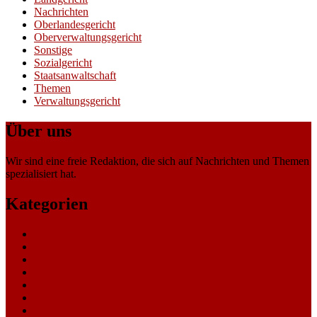
Nachrichten
Oberlandesgericht
Oberverwaltungsgericht
Sonstige
Sozialgericht
Staatsanwaltschaft
Themen
Verwaltungsgericht
Über uns
Wir sind eine freie Redaktion, die sich auf Nachrichten und Themen
spezialisiert hat.
Kategorien
Allgemein
Amtsgericht
Arbeitsgericht
Finanzgericht
Generalstaatsanwaltschaft
Landesarbeitsgericht
Landessozialgericht