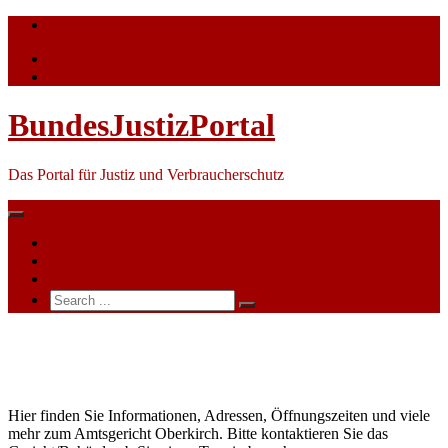
Skip
info@bundesjustizportal.de
to
content
BundesJustizPortal
Das Portal für Justiz und Verbraucherschutz
Nachrichten
Themen
Ihre Werbung
Search
for:
Amtsgericht
Oberkirch
Hier finden Sie Informationen, Adressen, Öffnungszeiten und viele
mehr zum Amtsgericht Oberkirch. Bitte kontaktieren Sie das