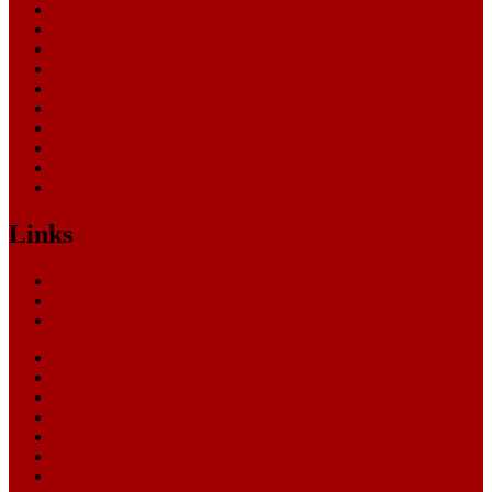
Landesverfassungsgericht
Landgericht
Nachrichten
Oberlandesgericht
Oberverwaltungsgericht
Sonstige
Sozialgericht
Staatsanwaltschaft
Themen
Verwaltungsgericht
Links
Nachrichten
Themen
Gerichte
eCommerce Blog
CRM Softwareauswahl
ERP Softwareauswahl
Software Marktplatz
Gutschein-Portal
gastroecho
eCommerce-Weiterbildung