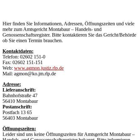
und
Genossenschaftsregister
Hier finden Sie Informationen, Adressen, Öffnungszeiten und viele
mehr zum Amtsgericht Montabaur – Handels- und
Genossenschaftsregister. Bitte kontaktieren Sie das Gericht/Behörde
ob Sie einen Termin brauchen.
Kontaktdaten:
Telefon: 02602 151-0
Fax: 02602 151-151
Web:
www.agmon.justiz.rlp.de
Mail: agmon@ko.jm.rlp.de
Adresse:
Lieferanschrift:
Bahnhofstraße 47
56410 Montabaur
Postanschrift:
Postfach 13 65
56403 Montabaur
Öffnungszeiten:
Leider sind uns keine Öffnungszeiten für Amtsgericht Montabaur –
Handels- und Genossenschaftsregister bekannt. Bitte informieren