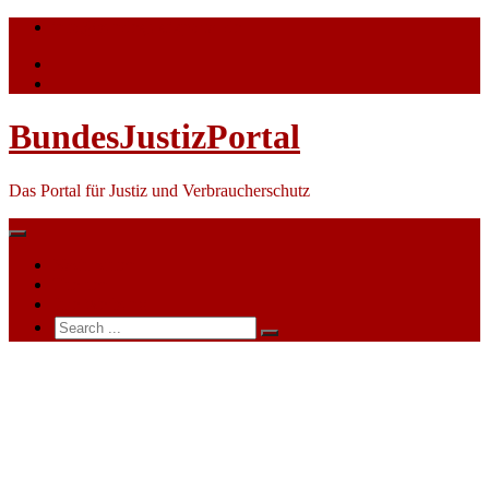
Skip
info@bundesjustizportal.de
to
content
BundesJustizPortal
Das Portal für Justiz und Verbraucherschutz
Nachrichten
Themen
Ihre Werbung
Search
for:
Amtsgericht
Montabaur
–
Handels-