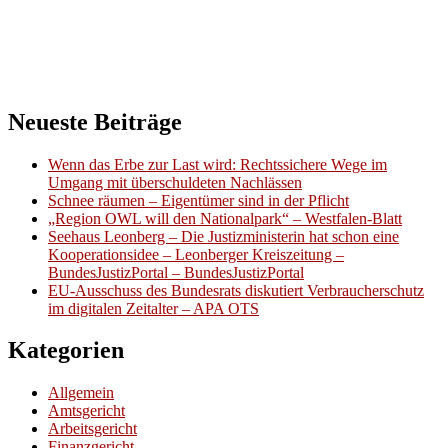
Neueste Beiträge
Wenn das Erbe zur Last wird: Rechtssichere Wege im
Umgang mit überschuldeten Nachlässen
Schnee räumen – Eigentümer sind in der Pflicht
„Region OWL will den Nationalpark“ – Westfalen-Blatt
Seehaus Leonberg – Die Justizministerin hat schon eine
Kooperationsidee – Leonberger Kreiszeitung –
BundesJustizPortal – BundesJustizPortal
EU-Ausschuss des Bundesrats diskutiert Verbraucherschutz
im digitalen Zeitalter – APA OTS
Kategorien
Allgemein
Amtsgericht
Arbeitsgericht
Finanzgericht