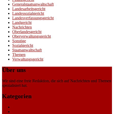
Generalstaatsanwaltschaft
Landesarbeitsgericht
Landessozialgericht
Landesverfassungsgericht
Landgericht
Nachrichten
Oberlandesgericht
Oberverwaltungsgericht
Sonstige
Sozialgericht
Staatsanwaltschaft
Themen
Verwaltungsgericht
Über uns
Wir sind eine freie Redaktion, die sich auf Nachrichten und Themen
spezialisiert hat.
Kategorien
Allgemein
Amtsgericht