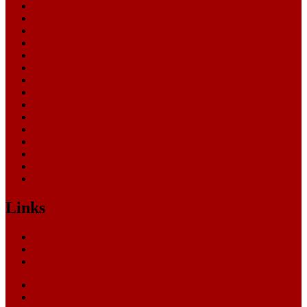
Arbeitsgericht
Finanzgericht
Generalstaatsanwaltschaft
Landesarbeitsgericht
Landessozialgericht
Landesverfassungsgericht
Landgericht
Nachrichten
Oberlandesgericht
Oberverwaltungsgericht
Sonstige
Sozialgericht
Staatsanwaltschaft
Themen
Verwaltungsgericht
Links
Nachrichten
Themen
Gerichte
eCommerce Blog
CRM Softwareauswahl