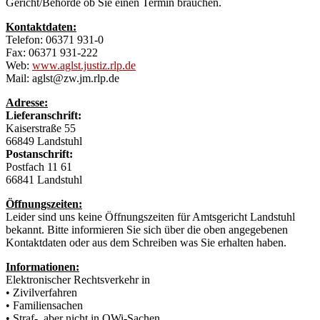
Gericht/Behörde ob Sie einen Termin brauchen.
Kontaktdaten:
Telefon: 06371 931-0
Fax: 06371 931-222
Web:
www.aglst.justiz.rlp.de
Mail: aglst@zw.jm.rlp.de
Adresse:
Lieferanschrift:
Kaiserstraße 55
66849 Landstuhl
Postanschrift:
Postfach 11 61
66841 Landstuhl
Öffnungszeiten:
Leider sind uns keine Öffnungszeiten für Amtsgericht Landstuhl
bekannt. Bitte informieren Sie sich über die oben angegebenen
Kontaktdaten oder aus dem Schreiben was Sie erhalten haben.
Informationen:
Elektronischer Rechtsverkehr in
• Zivilverfahren
• Familiensachen
• Straf-, aber nicht in OWi-Sachen