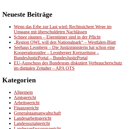
Neueste Beiträge
Wenn das Erbe zur Last wird: Rechtssichere Wege im
Umgang mit überschuldeten Nachlässen
Schnee räumen – Eigentümer sind in der Pflicht
„Region OWL will den Nationalpark“ – Westfalen-Blatt
Seehaus Leonberg – Die Justizministerin hat schon eine
Kooperationsidee – Leonberger Kreiszeitung –
BundesJustizPortal – BundesJustizPortal
EU-Ausschuss des Bundesrats diskutiert Verbraucherschutz
im digitalen Zeitalter – APA OTS
Kategorien
Allgemein
Amtsgericht
Arbeitsgericht
Finanzgericht
Generalstaatsanwaltschaft
Landesarbeitsgericht
Landessozialgericht
Landesverfassungsgericht