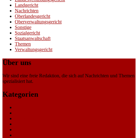
Landgericht
Nachrichten
Oberlandesgericht
Oberverwaltungsgericht
Sonstige
Sozialgericht
Staatsanwaltschaft
Themen
Verwaltungsgericht
Über uns
Wir sind eine freie Redaktion, die sich auf Nachrichten und Themen
spezialisiert hat.
Kategorien
Allgemein
Amtsgericht
Arbeitsgericht
Finanzgericht
Generalstaatsanwaltschaft
Landesarbeitsgericht