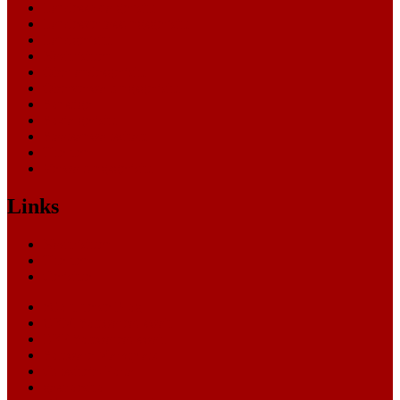
Landessozialgericht
Landesverfassungsgericht
Landgericht
Nachrichten
Oberlandesgericht
Oberverwaltungsgericht
Sonstige
Sozialgericht
Staatsanwaltschaft
Themen
Verwaltungsgericht
Links
Nachrichten
Themen
Gerichte
eCommerce Blog
CRM Softwareauswahl
ERP Softwareauswahl
Software Marktplatz
Gutschein-Portal
gastroecho