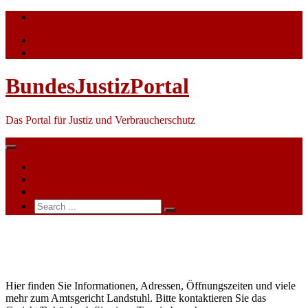
Skip
info@bundesjustizportal.de
to
content
BundesJustizPortal
Das Portal für Justiz und Verbraucherschutz
Nachrichten
Themen
Ihre Werbung
Search
for:
Amtsgericht
Landstuhl
Hier finden Sie Informationen, Adressen, Öffnungszeiten und viele
mehr zum Amtsgericht Landstuhl. Bitte kontaktieren Sie das