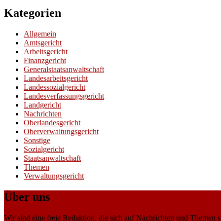
Kategorien
Allgemein
Amtsgericht
Arbeitsgericht
Finanzgericht
Generalstaatsanwaltschaft
Landesarbeitsgericht
Landessozialgericht
Landesverfassungsgericht
Landgericht
Nachrichten
Oberlandesgericht
Oberverwaltungsgericht
Sonstige
Sozialgericht
Staatsanwaltschaft
Themen
Verwaltungsgericht
Über uns
Wir sind eine freie Redaktion, die sich auf Nachrichten und Themen spe