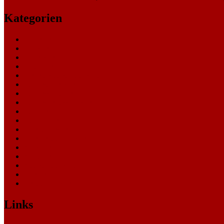
Kategorien
Allgemein
Amtsgericht
Arbeitsgericht
Finanzgericht
Generalstaatsanwaltschaft
Landesarbeitsgericht
Landessozialgericht
Landesverfassungsgericht
Landgericht
Nachrichten
Oberlandesgericht
Oberverwaltungsgericht
Sonstige
Sozialgericht
Staatsanwaltschaft
Themen
Verwaltungsgericht
Links