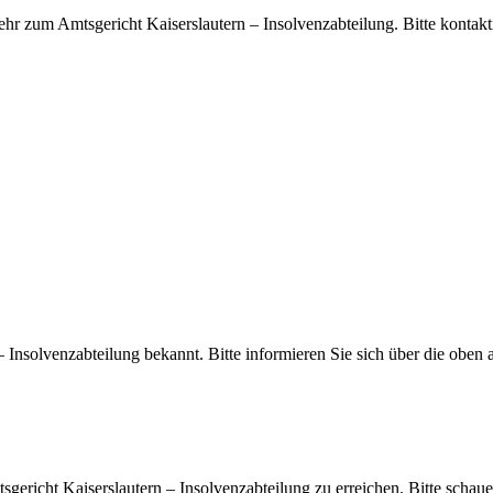
ehr zum Amtsgericht Kaiserslautern – Insolvenzabteilung. Bitte kontak
 – Insolvenzabteilung bekannt. Bitte informieren Sie sich über die ob
tsgericht Kaiserslautern – Insolvenzabteilung zu erreichen. Bitte scha