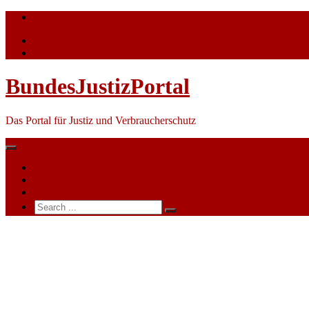
Skip
info@bundesjustizportal.de
to
content
BundesJustizPortal
Das Portal für Justiz und Verbraucherschutz
Nachrichten
Themen
Ihre Werbung
Search
for:
Amtsgericht
Kaiserslautern
–
Insolvenzabteilung