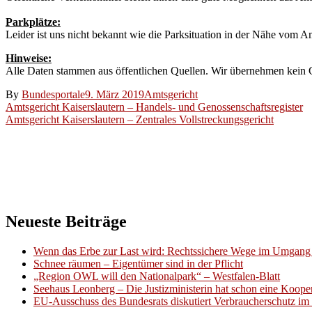
Parkplätze:
Leider ist uns nicht bekannt wie die Parksituation in der Nähe vom Am
Hinweise:
Alle Daten stammen aus öffentlichen Quellen. Wir übernehmen kein Ge
By
Bundesportale
9. März 2019
Amtsgericht
Beitragsnavigation
Amtsgericht Kaiserslautern – Handels- und Genossenschaftsregister
Amtsgericht Kaiserslautern – Zentrales Vollstreckungsgericht
Neueste Beiträge
Wenn das Erbe zur Last wird: Rechtssichere Wege im Umgang 
Schnee räumen – Eigentümer sind in der Pflicht
„Region OWL will den Nationalpark“ – Westfalen-Blatt
Seehaus Leonberg – Die Justizministerin hat schon eine Kooper
EU-Ausschuss des Bundesrats diskutiert Verbraucherschutz im 